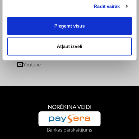
Piegādes un Apmaksas Noteikumi
Rādīt vairāk
Privātuma Politika
Servisa Centri
Pieņemt visus
Dokumenti
Lietotāja rokasgrāmatas un reklāmas materiāli
MĒS SOCIĀLAJOS TĪKLOS
Atļaut izvēli
Facebook
Instagram
Youtube
NORĒĶINA VEIDI
Bankas pārskaitījums