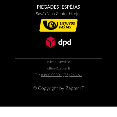
PIEGĀDES IESPĒJAS
Savākšana Zepter birojos
Klientu serviss:
office@zepter.lt
Tel:
8 800 00001, (85) 263 61
© Copyright by
Zepter IT