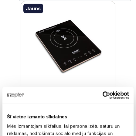
Jauns
INDUKCIJAS PLĪTS
Šī vietne izmanto sīkdatnes
Pārdošanas cena
€ 137,00
Mēs izmantojam sīkfailus, lai personalizētu saturu un
ⓘ
ZepterClub
cena
reklāmas, nodrošinātu sociālo mediju funkcijas un
Pievienojies un pērc