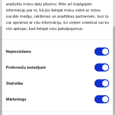
no -5% līdz -40%
analizētu mūsu datu plūsmu. Mēs arī kopīgojam
informāciju par to, kā jūs lietojat mūsu vietni ar mūsu
sociālo mediju, reklāmas un analītikas partneriem, kuri to
var apvienot ar citu informāciju, ko viņiem sniedzat vai ko
viņi apkopo, kad lietojat viņu pakalpojumus.
UZŅĒMUMS
Piekrišanas
Par mums
Nepieciešams
izvēle
Misija
Bioptron.lv
Preferenču iestatījumi
Pasūtījuma prezentācija
Outlet
Blog
Statistika
Sazināties ar mums
Produkta drošība
Mārketings
NOTEIKUMI
Interneta veikala lietošanas noteikumi
ZepterClub - Noteikumi un nosacījumi