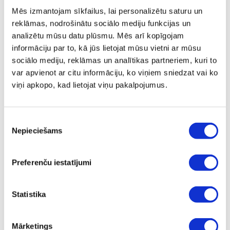
Mēs izmantojam sīkfailus, lai personalizētu saturu un
ⓘ
ZepterClub
cena
reklāmas, nodrošinātu sociālo mediju funkcijas un
Pievienojies un pērc
no -5% līdz -40%
analizētu mūsu datu plūsmu. Mēs arī kopīgojam
informāciju par to, kā jūs lietojat mūsu vietni ar mūsu
sociālo mediju, reklāmas un analītikas partneriem, kuri to
var apvienot ar citu informāciju, ko viņiem sniedzat vai ko
viņi apkopo, kad lietojat viņu pakalpojumus.
Piekrišanas
Nepieciešams
izvēle
Preferenču iestatījumi
Statistika
INNO SENSE 8"(S) ŪDENS FILTRS
Mārketings