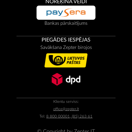
NORĒĶINA VEIDI
Bankas pārskaitījums
PIEGĀDES IESPĒJAS
Savākšana Zepter birojos
Klientu serviss:
office@zepter.lt
Tel:
8 800 00001, (85) 263 61
© Copyright by
Zepter IT