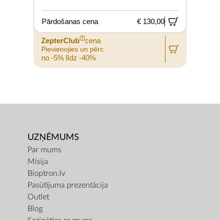
Pārdošanas cena
€ 130,00
ⓘ
ZepterClub
cena
Pievienojies un pērc
no -5% līdz -40%
UZŅĒMUMS
Par mums
Misija
Bioptron.lv
Pasūtījuma prezentācija
Outlet
Blog