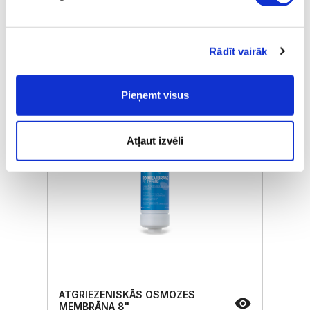
Pārdošanas cena
€ 26,50
ⓘ
ZepterClub
cena
Pievienojies un pērc
Rādīt vairāk
no -5% līdz -40%
Pieņemt visus
Atļaut izvēli
ATGRIEZENISKĀS OSMOZES
MEMBRĀNA 8"