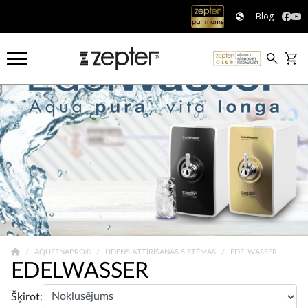
Blog
AQUEENAPRO®
ŪDENS ATTĪRĪŠANAS SISTĒMAS
EDELWASSER
EDELWASSER
Šķirot: