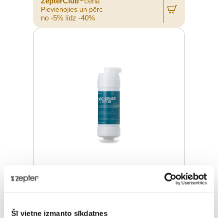
ZepterClub
cena
Pievienojies un pērc
no -5% līdz -40%
NEO SENSE 8"(S) ŪDENS FILTRS
Šī vietne izmanto sīkdatnes
Pārdošanas cena
€ 21,00