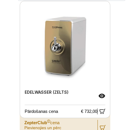
EDELWASSER (ZELTS)
Pārdošanas cena
€ 732,00
ⓘ
ZepterClub
cena
Pievienojies un pērc