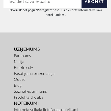
ABONĒT
Noklikšķinot pogu "Piereģistrēties", Jūs piekrītat
Interneta veikala
noteikumiem
.
UZŅĒMUMS
Par mums
Misija
Bioptron.lv
Pasūtījuma prezentācija
Outlet
Blog
Sazināties ar mums
Produkta drošība
NOTEIKUMI
Interneta veikala lietošanas noteikumi