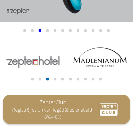
ZepterClub
Reģistrējies un vari iegādāties ar atlaidi
5%-40%