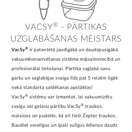
®
VACSY
- PĀRTIKAS
UZGLABĀŠANAS MEISTARS
®
VacSy
ir patentētā jaudīgākā un daudzpusīgākā
vakuumkonservēšanas sistēma mājsaimniecībā un
profesionālai lietošanai. Pārtika saglabā savu
garšu un saglabājas svaiga līdz pat 5 reizēm ilgāk
nekā standarta saldēšanas apstākļos!
®
VacSy
sistēmu var izmantot, lai vakuumizētu
®
svaigu vai gatavu pārtiku VacSy
traukos,
maisiņos un pudelēs, kā arī tieši Zepter traukos.
Baudiet veselīgus un īpaši sulīgus ēdienus daudz