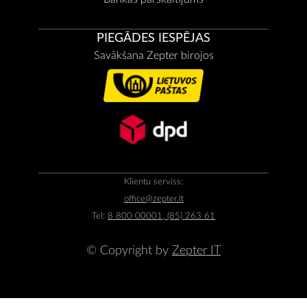
PIEGĀDES IESPĒJAS
Savākšana Zepter birojos
Klientu serviss:
office@zepter.lt
Tel:
8 800 00001, (85) 263 61
© Copyright by
Zepter IT