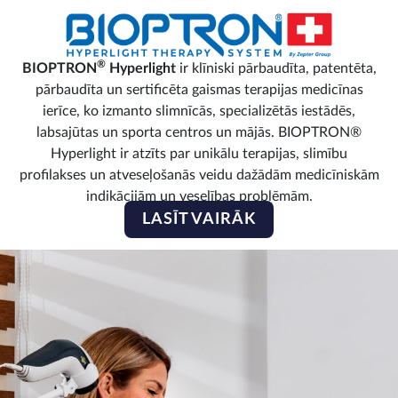
®
BIOPTRON
Hyperlight
ir klīniski pārbaudīta, patentēta,
pārbaudīta un sertificēta gaismas terapijas medicīnas
ierīce, ko izmanto slimnīcās, specializētās iestādēs,
labsajūtas un sporta centros un mājās. BIOPTRON®
Hyperlight ir atzīts par unikālu terapijas, slimību
profilakses un atveseļošanās veidu dažādām medicīniskām
indikācijām un veselības problēmām.
LASĪT VAIRĀK