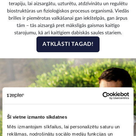
terapiju, lai aizsargātu, uzturētu, atdzīvinātu un regulētu
biostruktūras un fizioloģiskos procesus organismā. Viedās
brilles ir piemērotas valkāšanai gan iekštelpās, gan ārpus
tām – tās aizsargā pret mākslīgās gaismas kaitīgo
starojumu, kā arī kaitīgiem dabiskās saules stariem.
ATKLĀSTI TAGAD!
Šī vietne izmanto sīkdatnes
Mēs izmantojam sīkfailus, lai personalizētu saturu un
reklāmas, nodrošinātu sociālo mediju funkcijas un