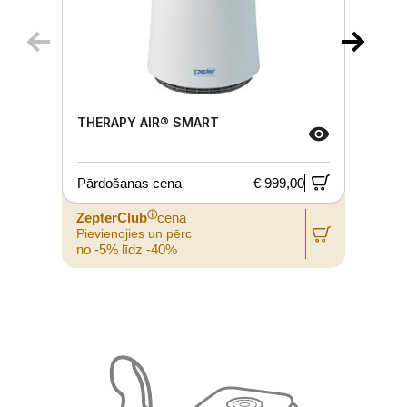
THERAPY AIR® SMART
Pārdošanas cena
€ 999,00
ⓘ
ZepterClub
cena
Pievienojies un pērc
P
no -5% līdz -40%
n