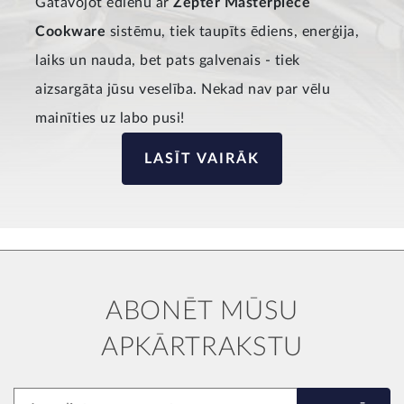
Gatavojot ēdienu ar
Zepter Masterpiece
Cookware
sistēmu, tiek taupīts ēdiens, enerģija,
laiks un nauda, bet pats galvenais - tiek
aizsargāta jūsu veselība. Nekad nav par vēlu
mainīties uz labo pusi!
LASĪT VAIRĀK
ABONĒT MŪSU
APKĀRTRAKSTU