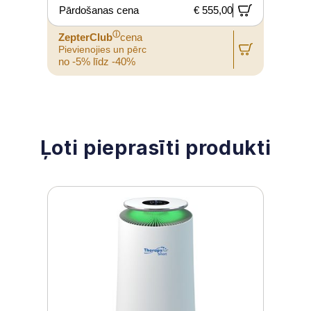
Pārdošanas cena
€ 555,00
ⓘ
ZepterClub
cena
Pievienojies un pērc
P
no -5% līdz -40%
n
Ļoti pieprasīti produkti