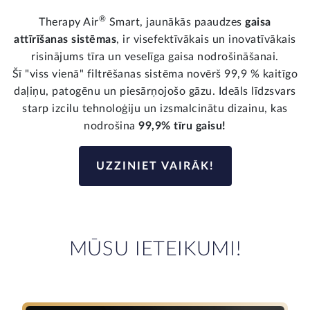
®
Therapy Air
Smart, jaunākās paaudzes
gaisa
attīrīšanas sistēmas
, ir visefektīvākais un inovatīvākais
risinājums tīra un veselīga gaisa nodrošināšanai.
Šī "viss vienā" filtrēšanas sistēma novērš 99,9 % kaitīgo
daļiņu, patogēnu un piesārņojošo gāzu. Ideāls līdzsvars
starp izcilu tehnoloģiju un izsmalcinātu dizainu, kas
nodrošina
99,9% tīru gaisu!
UZZINIET VAIRĀK!
MŪSU IETEIKUMI!