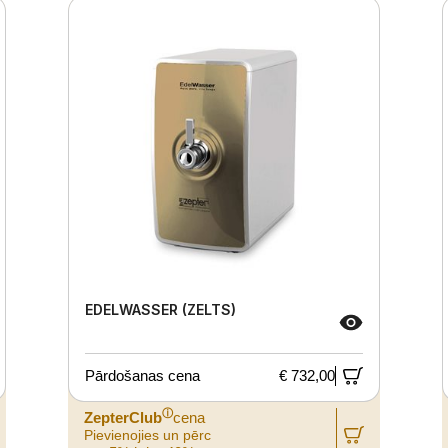
EDELWASSER (ZELTS)
Pārdošanas cena
€ 732,00
ⓘ
ZepterClub
cena
Pievienojies un pērc