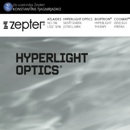
Jūs uzaicināja Zepter
KONSTANTĪNS TJAGŅIRJADKO
®
ATLAIDES
HYPERLIGHT OPTICS
BIOPTRON
COOKART
NO -5%
SKATĪT VAIRĀK.
HYPERLIGHT
VESELĪGA
LĪDZ -50%
JŪTIES LABĀK
THERAPY
PĀRTIKA