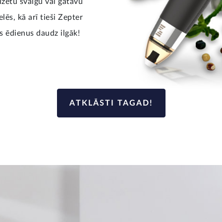
zētu svaigu vai gatavu
ēs, kā arī tieši Zepter
us ēdienus daudz ilgāk!
ATKLĀSTI TAGAD!