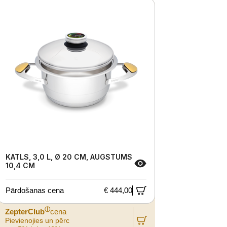
KATLS, 3,0 L, Ø 20 CM, AUGSTUMS
10,4 CM
Pārdošanas cena
€ 444,00
ⓘ
ZepterClub
cena
Pievienojies un pērc