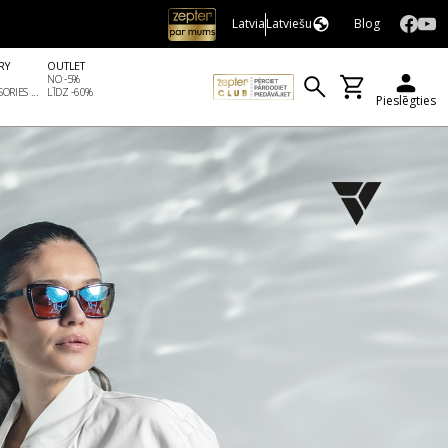
Latvia
Latviešu
Blog
RY
OUTLET
NO -5%
ORIES ...
LĪDZ -60%
Pieslēgties