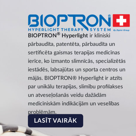
®
BIOPTRON
Hyperlight
ir klīniski
pārbaudīta, patentēta, pārbaudīta un
sertificēta gaismas terapijas medicīnas
ierīce, ko izmanto slimnīcās, specializētās
iestādēs, labsajūtas un sporta centros un
mājās. BIOPTRON® Hyperlight ir atzīts
par unikālu terapijas, slimību profilakses
un atveseļošanās veidu dažādām
medicīniskām indikācijām un veselības
problēmām.
LASĪT VAIRĀK