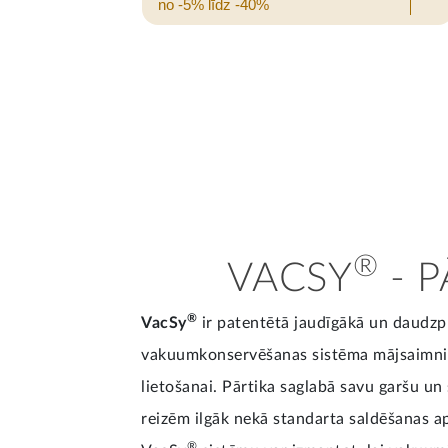
no -5% līdz -40%
®
VACSY
- P
®
VacSy
ir patentētā jaudīgākā un daudz
vakuumkonservēšanas sistēma mājsaimnie
lietošanai. Pārtika saglabā savu garšu un 
reizēm ilgāk nekā standarta saldēšanas a
®