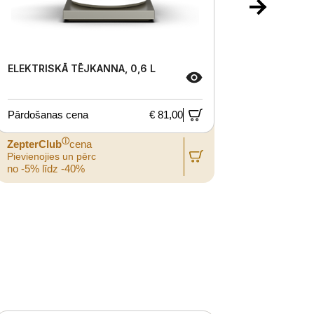
ELEKTRISKĀ TĒJKANNA, 0,6 L
THERAPY
Pārdošanas cena
€ 81,00
Pārdošan
ⓘ
ZepterClub
cena
ZepterCl
Pievienojies un pērc
Pievienoji
no -5% līdz -40%
no -5% lī