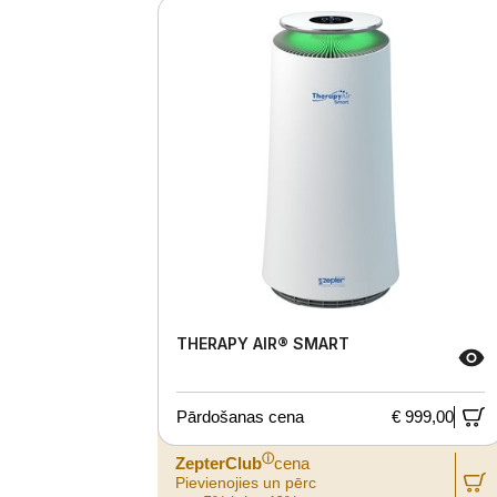
THERAPY AIR® SMART
Pārdošanas cena
€ 999,00
ⓘ
ZepterClub
cena
Pievienojies un pērc