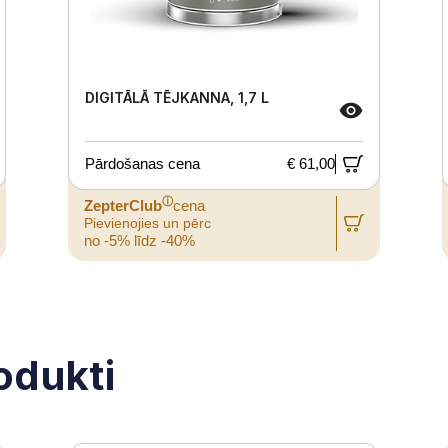
DIGITĀLĀ TĒJKANNA, 1,7 L
Pārdošanas cena
€ 61,00
ⓘ
ZepterClub
cena
Pievienojies un pērc
no -5% līdz -40%
rodukti