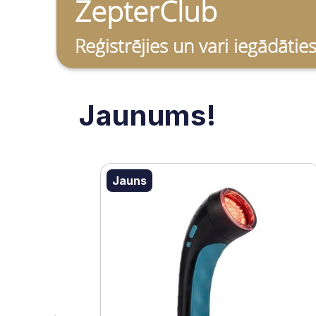
ZepterClub
Reģistrējies un vari iegādātie
Jaunums!
Jauns