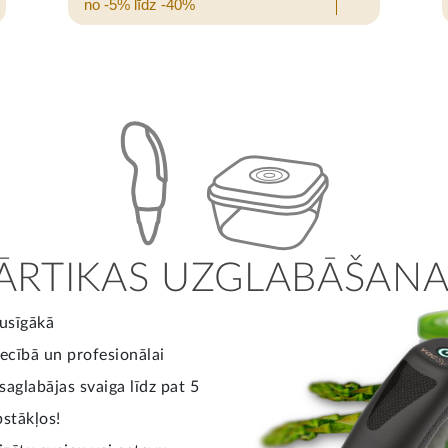
no -5% līdz -40%
ĀRTIKAS UZGLABĀŠANA
pusīgākā
cībā un profesionālai
saglabājas svaiga līdz pat 5
pstākļos!