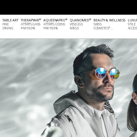
®
®
®
®
TABLE ART
THERAPYAIR
AQUEENAPRO
QUANOMED
BEAUTY & WELLNESS
LUXU
FINE
ATTĪRĪTS GAISS
ATTĪRĪTS ŪDENS
VESELĪGS
SWISS
STYLE
®
DINING
PAR 99,9%
PAR 99,9%
MIEGS
COSMETICS
...
ACCESS