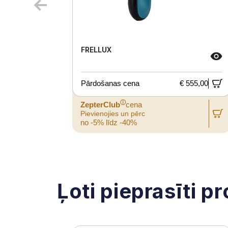
FRELLUX
Pārdošanas cena
€ 555,00
ⓘ
ZepterClub
cena
Pievienojies un pērc
no -5% līdz -40%
Ļoti pieprasīti p