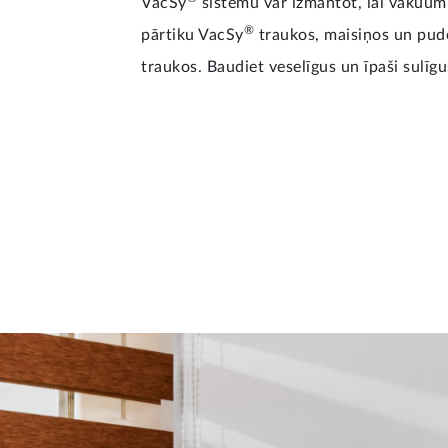
VacSy
sistēmu var izmantot, lai vakuumi
®
pārtiku VacSy
traukos, maisiņos un pudel
traukos. Baudiet veselīgus un īpaši sulīg