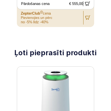
Pārdošanas cena
€ 555,00
ⓘ
ZepterClub
cena
Pievienojies un pērc
P
no -5% līdz -40%
n
Ļoti pieprasīti produkti