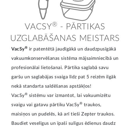
®
VACSY
- PĀRTIKAS
UZGLABĀŠANAS MEISTARS
®
VacSy
ir patentētā jaudīgākā un daudzpusīgākā
vakuumkonservēšanas sistēma mājsaimniecībā un
profesionālai lietošanai. Pārtika saglabā savu
garšu un saglabājas svaiga līdz pat 5 reizēm ilgāk
nekā standarta saldēšanas apstākļos!
®
VacSy
sistēmu var izmantot, lai vakuumizētu
®
svaigu vai gatavu pārtiku VacSy
traukos,
maisiņos un pudelēs, kā arī tieši Zepter traukos.
Baudiet veselīgus un īpaši sulīgus ēdienus daudz