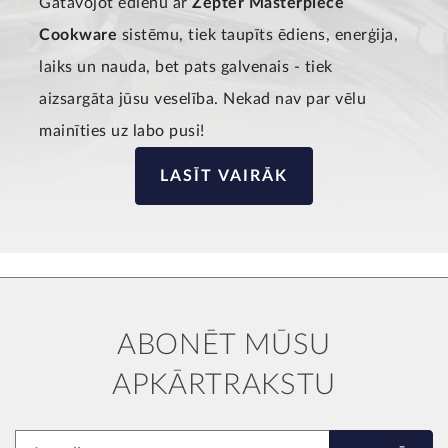
Gatavojot ēdienu ar
Zepter Masterpiece
Cookware
sistēmu, tiek taupīts ēdiens, enerģija,
laiks un nauda, bet pats galvenais - tiek
aizsargāta jūsu veselība. Nekad nav par vēlu
mainīties uz labo pusi!
LASĪT VAIRĀK
ABONĒT MŪSU
APKĀRTRAKSTU