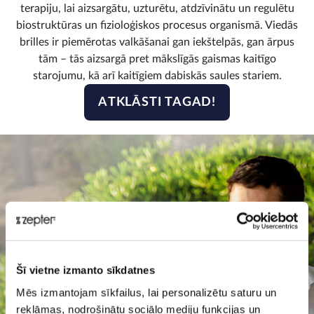
terapiju, lai aizsargātu, uzturētu, atdzīvinātu un regulētu
biostruktūras un fizioloģiskos procesus organismā. Viedās
brilles ir piemērotas valkāšanai gan iekštelpās, gan ārpus
tām – tās aizsargā pret mākslīgās gaismas kaitīgo
starojumu, kā arī kaitīgiem dabiskās saules stariem.
ATKLĀSTI TAGAD!
Šī vietne izmanto sīkdatnes
Mēs izmantojam sīkfailus, lai personalizētu saturu un
reklāmas, nodrošinātu sociālo mediju funkcijas un