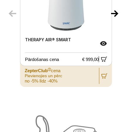
THERAPY AIR® SMART
Pārdošanas cena
€ 999,00
ⓘ
ZepterClub
cena
Pievienojies un pērc
P
no -5% līdz -40%
n