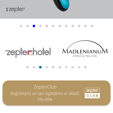
ZepterClub
Reģistrējies un vari iegādāties ar atlaidi
5%-40%