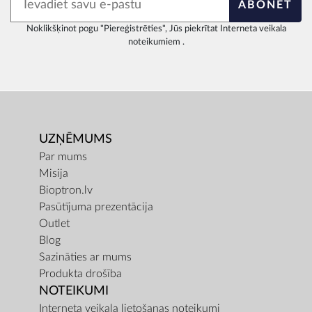
ABONĒT
Noklikšķinot pogu "Piereģistrēties", Jūs piekrītat
Interneta veikala
noteikumiem
.
UZŅĒMUMS
Par mums
Misija
Bioptron.lv
Pasūtījuma prezentācija
Outlet
Blog
Sazināties ar mums
Produkta drošība
NOTEIKUMI
Interneta veikala lietošanas noteikumi