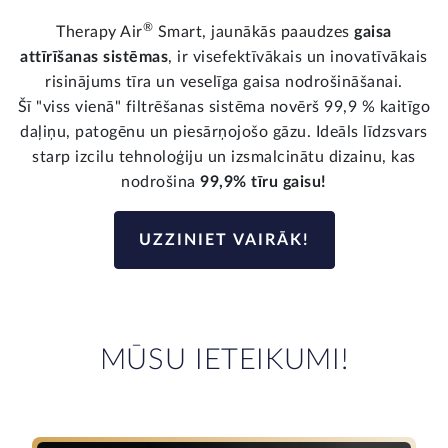
®
Therapy Air
Smart, jaunākās paaudzes
gaisa
attīrīšanas sistēmas
, ir visefektīvākais un inovatīvākais
risinājums tīra un veselīga gaisa nodrošināšanai.
Šī "viss vienā" filtrēšanas sistēma novērš 99,9 % kaitīgo
daļiņu, patogēnu un piesārņojošo gāzu. Ideāls līdzsvars
starp izcilu tehnoloģiju un izsmalcinātu dizainu, kas
nodrošina
99,9% tīru gaisu!
UZZINIET VAIRĀK!
MŪSU IETEIKUMI!