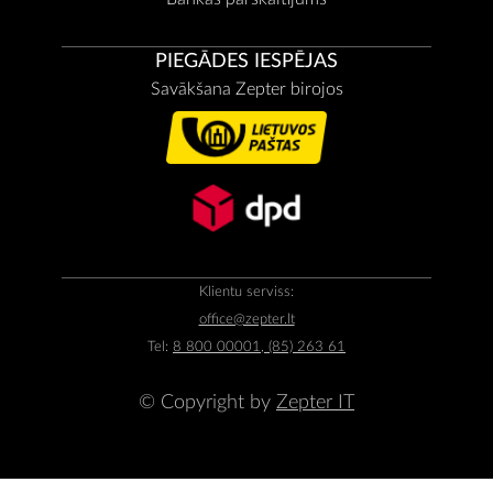
PIEGĀDES IESPĒJAS
Savākšana Zepter birojos
Klientu serviss:
office@zepter.lt
Tel:
8 800 00001, (85) 263 61
© Copyright by
Zepter IT