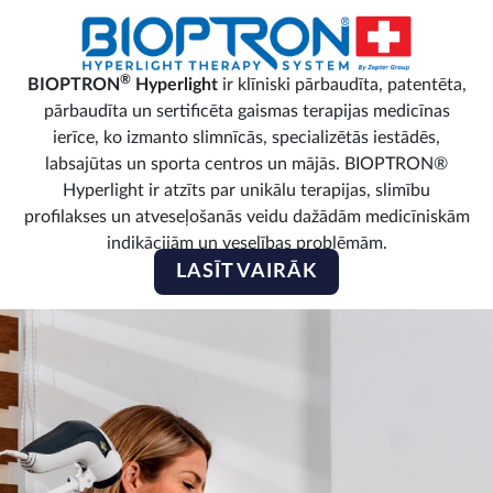
®
BIOPTRON
Hyperlight
ir klīniski pārbaudīta, patentēta,
pārbaudīta un sertificēta gaismas terapijas medicīnas
ierīce, ko izmanto slimnīcās, specializētās iestādēs,
labsajūtas un sporta centros un mājās. BIOPTRON®
Hyperlight ir atzīts par unikālu terapijas, slimību
profilakses un atveseļošanās veidu dažādām medicīniskām
indikācijām un veselības problēmām.
LASĪT VAIRĀK