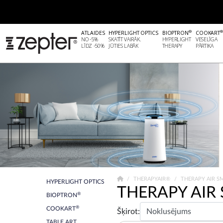
®
ATLAIDES
HYPERLIGHT OPTICS
BIOPTRON
COOKART
NO -5%
SKATĪT VAIRĀK.
HYPERLIGHT
VESELĪGA
LĪDZ -50%
JŪTIES LABĀK
THERAPY
PĀRTIKA
THERAPYAIR®
THERAPY AIR S
HYPERLIGHT OPTICS
THERAPY AIR
®
BIOPTRON
®
COOKART
Šķirot:
TABLE ART