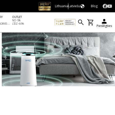
Lithuania
Latviešu
Blog
RY
OUTLET
NO -5%
ORIES ...
LĪDZ -60%
Pieslēgties