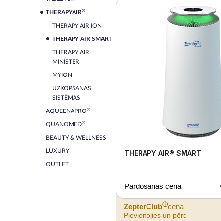
®
THERAPYAIR
THERAPY AIR ION
THERAPY AIR SMART
THERAPY AIR
MINISTER
MYION
UZKOPŠANAS
SISTĒMAS
®
AQUEENAPRO
®
QUANOMED
BEAUTY & WELLNESS
LUXURY
THERAPY AIR® SMART
OUTLET
Pārdošanas cena
ⓘ
ZepterClub
cena
Pievienojies un pērc