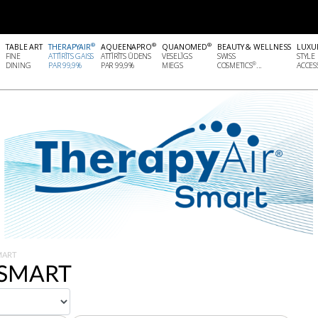
®
®
®
®
TABLE ART
THERAPYAIR
AQUEENAPRO
QUANOMED
BEAUTY & WELLNESS
LUXU
FINE
ATTĪRĪTS GAISS
ATTĪRĪTS ŪDENS
VESELĪGS
SWISS
STYLE
®
DINING
PAR 99,9%
PAR 99,9%
MIEGS
COSMETICS
...
ACCESS
MART
 SMART