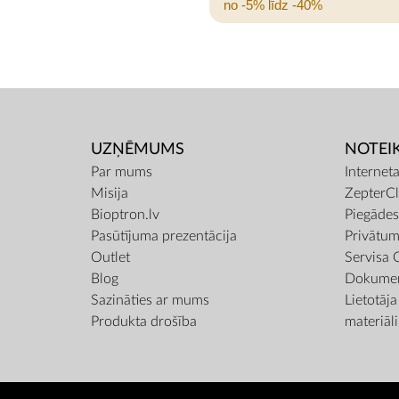
no -5% līdz -40%
UZŅĒMUMS
NOTEI
Par mums
Internet
Misija
ZepterCl
Bioptron.lv
Piegāde
Pasūtījuma prezentācija
Privātum
Outlet
Servisa 
Blog
Dokumen
Sazināties ar mums
Lietotāj
Produkta drošība
materiāli