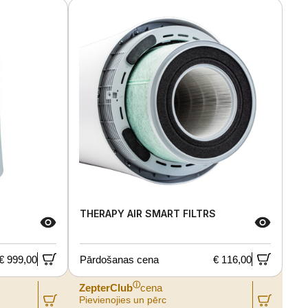
THERAPY AIR SMART FILTRS
€ 999,00
Pārdošanas cena
€ 116,00
ⓘ
ZepterClub
cena
Pievienojies un pērc