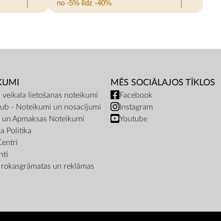
no -5% līdz -40%
KUMI
MĒS SOCIĀLAJOS TĪKLOS
a veikala lietošanas noteikumi
Facebook
ub - Noteikumi un nosacījumi
Instagram
s un Apmaksas Noteikumi
Youtube
a Politika
Centri
ti
a rokasgrāmatas un reklāmas