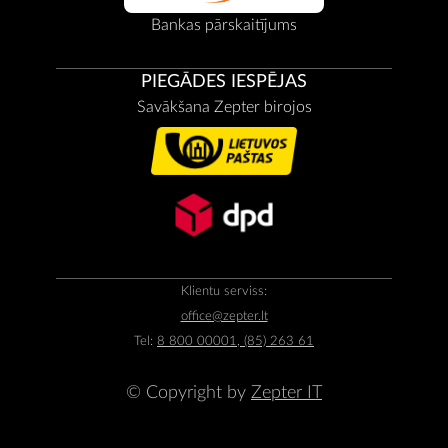
Bankas pārskaitījums
PIEGĀDES IESPĒJAS
Savākšana Zepter birojos
Klientu serviss:
office@zepter.lt
Tel:
8 800 00001, (85) 263 61
© Copyright by
Zepter IT