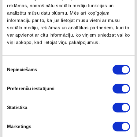
ZepterClub
cena
reklāmas, nodrošinātu sociālo mediju funkcijas un
Pievienojies un pērc
no -5% līdz -40%
analizētu mūsu datu plūsmu. Mēs arī kopīgojam
informāciju par to, kā jūs lietojat mūsu vietni ar mūsu
sociālo mediju, reklāmas un analītikas partneriem, kuri to
var apvienot ar citu informāciju, ko viņiem sniedzat vai ko
viņi apkopo, kad lietojat viņu pakalpojumus.
Piekrišanas
Nepieciešams
izvēle
Preferenču iestatījumi
Statistika
THERAPY AIR FILTRU KOMPLEKTS
Mārketings
Pārdošanas cena
€ 111,00