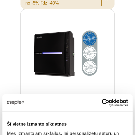
no -5% līdz -40%
THERAPY AIR® ION MELNS
Šī vietne izmanto sīkdatnes
Pārdošanas cena
€ 908,00
Mēs izmantojam sīkfailus, lai personalizētu saturu un
ⓘ