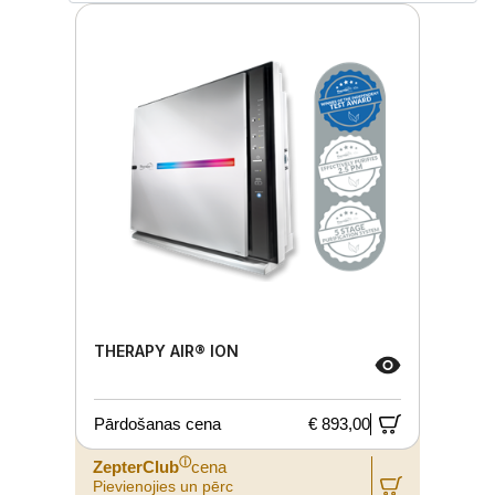
THERAPY AIR® ION
Pārdošanas cena
€ 893,00
ⓘ
ZepterClub
cena
Pievienojies un pērc