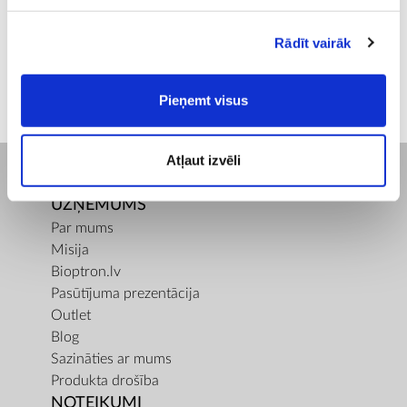
ⓘ
ZepterClub
cena
Pievienojies un pērc
Rādīt vairāk
no -5% līdz -40%
Pieņemt visus
Atļaut izvēli
UZŅĒMUMS
Par mums
Misija
Bioptron.lv
Pasūtījuma prezentācija
Outlet
Blog
Sazināties ar mums
Produkta drošība
NOTEIKUMI