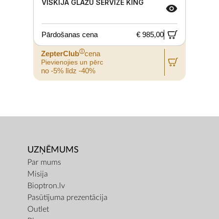
VISKIJA GLĀŽU SERVĪZE KING
Pārdošanas cena
€ 985,00
ⓘ
ZepterClub
cena
Pievienojies un pērc
no -5% līdz -40%
UZŅĒMUMS
Par mums
Misija
Bioptron.lv
Pasūtījuma prezentācija
Outlet