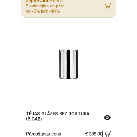
ZepterClub
cena
Pievienojies un pērc
no -5% līdz -40%
TĒJAS GLĀZES BEZ ROKTURA
(6.GAB)
Pārdošanas cena
€ 389,00