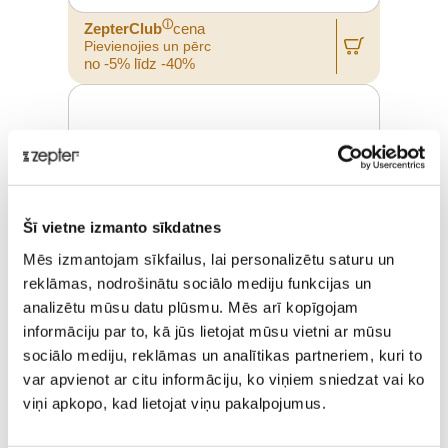
ⓘ
ZepterClub
cena
Pievienojies un pērc
no -5% līdz -40%
Šī vietne izmanto sīkdatnes
Mēs izmantojam sīkfailus, lai personalizētu saturu un
reklāmas, nodrošinātu sociālo mediju funkcijas un
analizētu mūsu datu plūsmu. Mēs arī kopīgojam
informāciju par to, kā jūs lietojat mūsu vietni ar mūsu
sociālo mediju, reklāmas un analītikas partneriem, kuri to
var apvienot ar citu informāciju, ko viņiem sniedzat vai ko
PRINCE DECOR GOLD PLATED 6
viņi apkopo, kad lietojat viņu pakalpojumus.
PERSONĀM