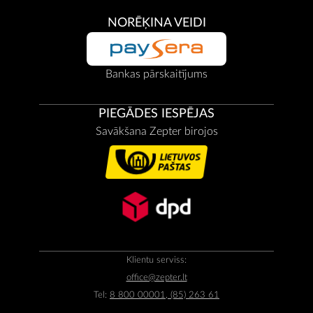
NORĒĶINA VEIDI
Bankas pārskaitījums
PIEGĀDES IESPĒJAS
Savākšana Zepter birojos
Klientu serviss:
office@zepter.lt
Tel:
8 800 00001, (85) 263 61