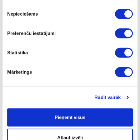
Pārdošanas cena
€ 1995,00
Piekrišanas
Nepieciešams
izvēle
ⓘ
ZepterClub
cena
Pievienojies un pērc
no -5% līdz -40%
Preferenču iestatījumi
Statistika
Mārketings
Rādīt vairāk
Pieņemt visus
PRINCE DECOR GOLD PLATED
Atļaut izvēli
LIQUEUR