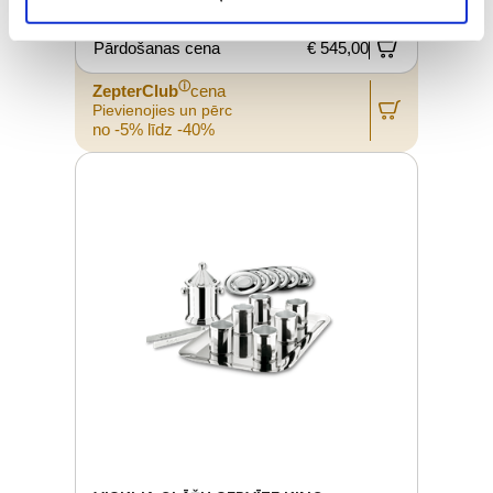
Pārdošanas cena
€ 545,00
ⓘ
ZepterClub
cena
Pievienojies un pērc
no -5% līdz -40%