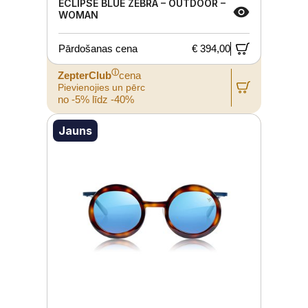
ECLIPSE BLUE ZEBRA – OUTDOOR –
WOMAN
Pārdošanas cena
€ 394,00
ⓘ
ZepterClub
cena
Pievienojies un pērc
no -5% līdz -40%
Jauns