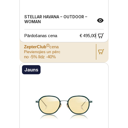
STELLAR HAVANA – OUTDOOR –
WOMAN
Pārdošanas cena
€ 495,00
ⓘ
ZepterClub
cena
Pievienojies un pērc
no -5% līdz -40%
Jauns