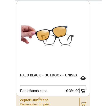
HALO BLACK – OUTDOOR – UNISEX
Pārdošanas cena
€ 394,00
ⓘ
ZepterClub
cena
Pievienojies un pērc