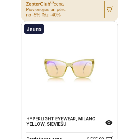
ⓘ
ZepterClub
cena
Pievienojies un pērc
no -5% līdz -40%
Jauns
HYPERLIGHT EYEWEAR, MILANO
YELLOW, SIEVIEŠU