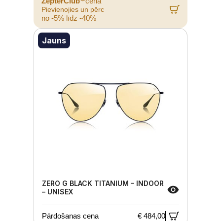
ZepterClub
cena
Pievienojies un pērc
no -5% līdz -40%
Jauns
ZERO G BLACK TITANIUM – INDOOR
– UNISEX
Pārdošanas cena
€ 484,00