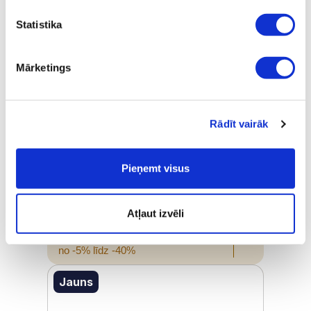
Statistika
Mārketings
Rādīt vairāk
NEBULA RED TITANIUM – INDOOR –
UNISEX
Pieņemt visus
Pārdošanas cena
€ 454,00
Atļaut izvēli
ⓘ
ZepterClub
cena
Pievienojies un pērc
no -5% līdz -40%
Jauns