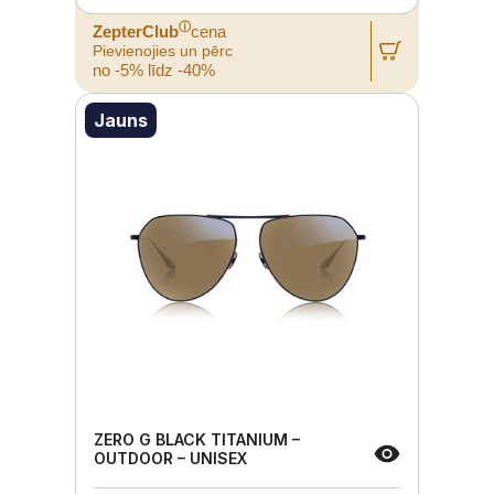
ⓘ
ZepterClub
cena
Pievienojies un pērc
no -5% līdz -40%
Jauns
ZERO G BLACK TITANIUM –
OUTDOOR – UNISEX