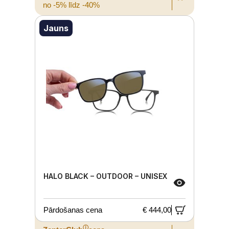
no -5% līdz -40%
Jauns
HALO BLACK – OUTDOOR – UNISEX
Pārdošanas cena
€ 444,00
ⓘ