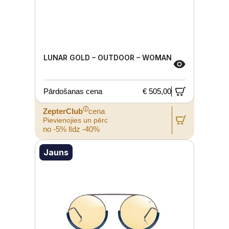
LUNAR GOLD – OUTDOOR – WOMAN
Pārdošanas cena
€ 505,00
ⓘ
ZepterClub
cena
Pievienojies un pērc
no -5% līdz -40%
Jauns