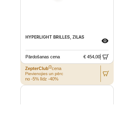
HYPERLIGHT BRILLES, ZILAS
Pārdošanas cena
€ 454,00
ⓘ
ZepterClub
cena
Pievienojies un pērc
no -5% līdz -40%