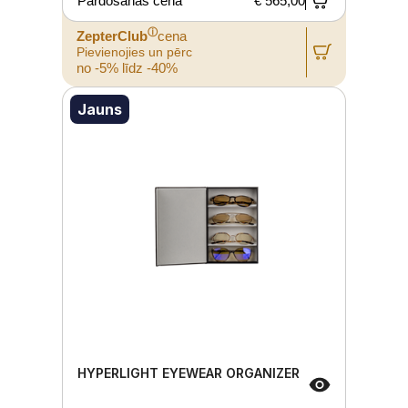
Pārdošanas cena
€ 565,00
ⓘ
ZepterClub
cena
Pievienojies un pērc
no -5% līdz -40%
Jauns
HYPERLIGHT EYEWEAR ORGANIZER