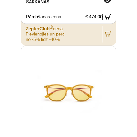
SARKANAS
Pārdošanas cena
€ 474,00
ⓘ
ZepterClub
cena
Pievienojies un pērc
no -5% līdz -40%