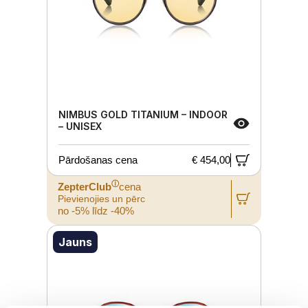
NIMBUS GOLD TITANIUM – INDOOR
– UNISEX
Pārdošanas cena
€ 454,00
ⓘ
ZepterClub
cena
Pievienojies un pērc
no -5% līdz -40%
Jauns