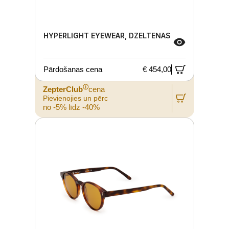
HYPERLIGHT EYEWEAR, DZELTENAS
Pārdošanas cena
€ 454,00
ⓘ
ZepterClub
cena
Pievienojies un pērc
no -5% līdz -40%