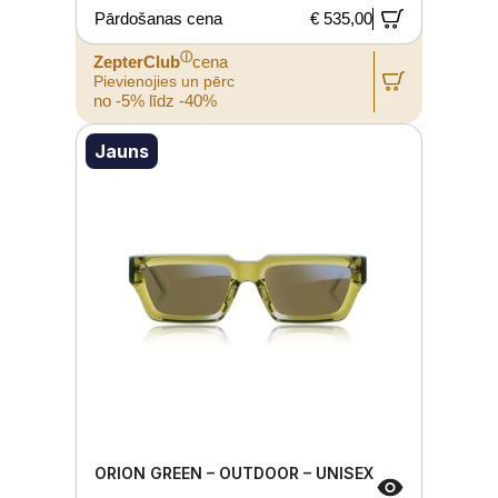
Pārdošanas cena
€ 535,00
ⓘ
ZepterClub
cena
Pievienojies un pērc
no -5% līdz -40%
Jauns
ORION GREEN – OUTDOOR – UNISEX