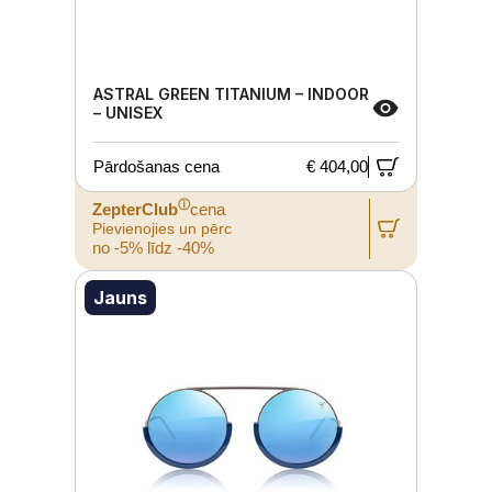
ASTRAL GREEN TITANIUM – INDOOR
– UNISEX
Pārdošanas cena
€ 404,00
ⓘ
ZepterClub
cena
Pievienojies un pērc
no -5% līdz -40%
Jauns