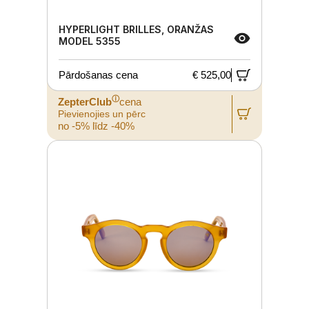
HYPERLIGHT BRILLES, ORANŽAS
MODEL 5355
Pārdošanas cena
€ 525,00
ⓘ
ZepterClub
cena
Pievienojies un pērc
no -5% līdz -40%