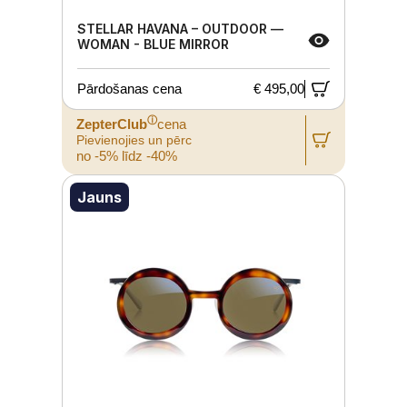
STELLAR HAVANA – OUTDOOR ––
WOMAN - BLUE MIRROR
Pārdošanas cena
€ 495,00
ⓘ
ZepterClub
cena
Pievienojies un pērc
no -5% līdz -40%
Jauns