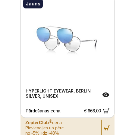
Jauns
HYPERLIGHT EYEWEAR, BERLIN
SILVER, UNISEX
Pārdošanas cena
€ 666,00
ⓘ
ZepterClub
cena
Pievienojies un pērc
no -5% līdz -40%