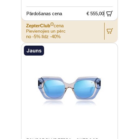
Pārdošanas cena
€ 555,00
ⓘ
ZepterClub
cena
Pievienojies un pērc
no -5% līdz -40%
Jauns