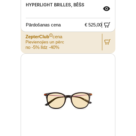
HYPERLIGHT BRILLES, BĒŠS
Pārdošanas cena
€ 525,00
ⓘ
ZepterClub
cena
Pievienojies un pērc
no -5% līdz -40%