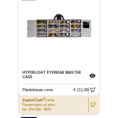
HYPERLIGHT EYEWEAR MASTER
CASE
Pārdošanas cena
€ 111,00
ⓘ
ZepterClub
cena
Pievienojies un pērc
no -5% līdz -40%