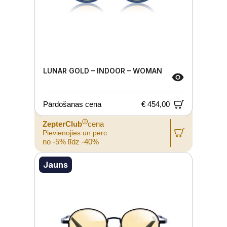
LUNAR GOLD – INDOOR – WOMAN
Pārdošanas cena
€ 454,00
ⓘ
ZepterClub
cena
Pievienojies un pērc
no -5% līdz -40%
Jauns