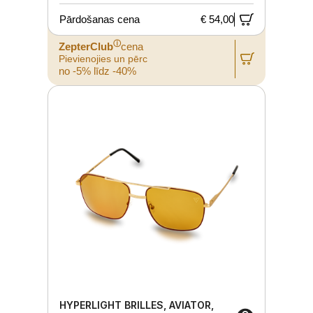
Pārdošanas cena
€ 54,00
ⓘ
ZepterClub
cena
Pievienojies un pērc
no -5% līdz -40%
HYPERLIGHT BRILLES, AVIATOR,