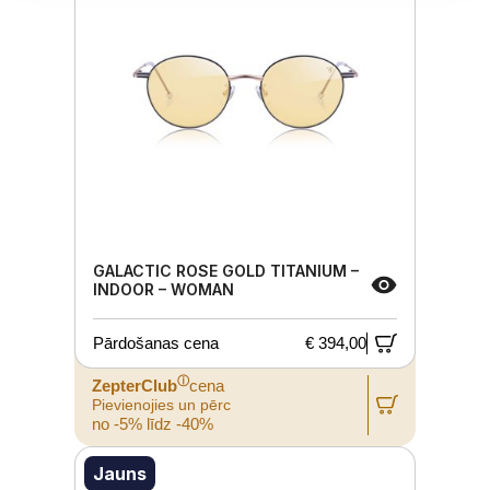
GALACTIC ROSE GOLD TITANIUM –
INDOOR – WOMAN
Pārdošanas cena
€ 394,00
ⓘ
ZepterClub
cena
Pievienojies un pērc
no -5% līdz -40%
Jauns