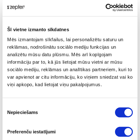
Šī vietne izmanto sīkdatnes
Mēs izmantojam sīkfailus, lai personalizētu saturu un
reklāmas, nodrošinātu sociālo mediju funkcijas un
analizētu mūsu datu plūsmu. Mēs arī kopīgojam
NEBULA RED TITANIUM – OUTDOOR
informāciju par to, kā jūs lietojat mūsu vietni ar mūsu
– UNISEX
sociālo mediju, reklāmas un analītikas partneriem, kuri to
var apvienot ar citu informāciju, ko viņiem sniedzat vai ko
Pārdošanas cena
€ 495,00
viņi apkopo, kad lietojat viņu pakalpojumus.
ⓘ
ZepterClub
cena
Pievienojies un pērc
no -5% līdz -40%
Piekrišanas
Nepieciešams
izvēle
Jauns
Preferenču iestatījumi