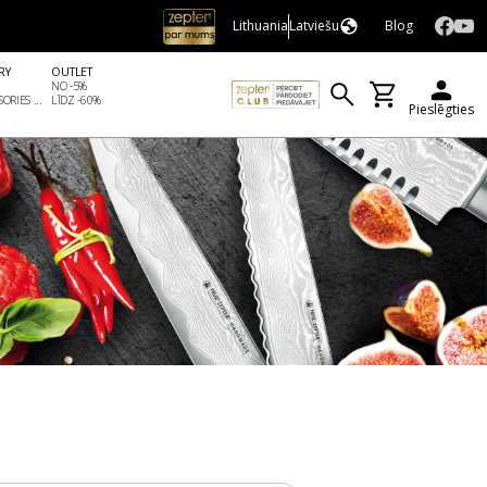
Lithuania
Latviešu
Blog
RY
OUTLET
NO -5%
ORIES ...
LĪDZ -60%
Pieslēgties