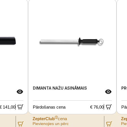
DIMANTA NAŽU ASINĀMAIS
PR
€ 141,00
Pārdošanas cena
€ 76,00
Pā
ⓘ
ZepterClub
cena
Ze
Pievienojies un pērc
Pie