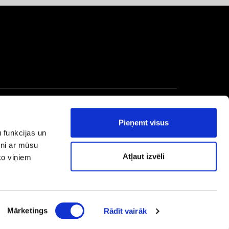
Pieņemt visus
 funkcijas un
tni ar mūsu
Atļaut izvēli
ko viņiem
Mārketings
Rādīt vairāk