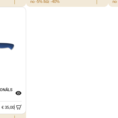
no -5% līdz -40%
no 
IONĀLS
€ 35,00