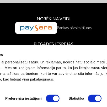
NORĒĶINA VEIDI
Bankas pārskaitījums
PIEGĀDES IESPĒJAS
es
vākšana Zepter birojos
lai personalizētu saturu un reklāmas, nodrošinātu sociālo mediju
. Mēs arī kopīgojam informāciju par to, kā jūs lietojat mūsu vie
 analītikas partneriem, kuri to var apvienot ar citu informāciju, 
Klientu serviss:
office@zepter.lt
;
Tel:
8 800 00001, (85) 263 61
o, kad lietojat viņu pakalpojumus.
© Copyright by
Zepter IT
Preferenču iestatījumi
Statistika