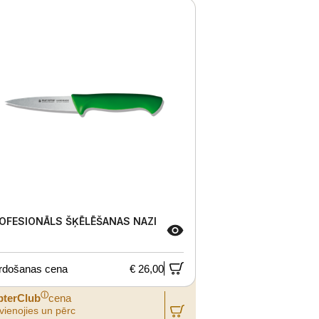
OFESIONĀLS ŠĶĒLĒŠANAS NAZI
rdošanas cena
€ 26,00
ⓘ
pterClub
cena
vienojies un pērc