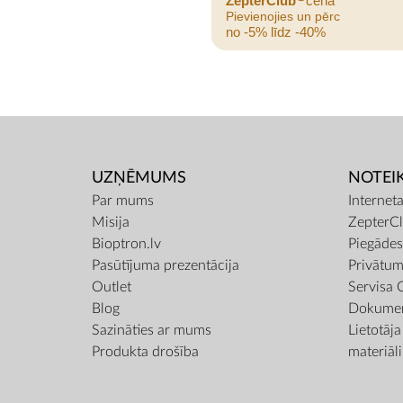
ZepterClub
cena
Pievienojies un pērc
no -5% līdz -40%
UZŅĒMUMS
NOTEI
Par mums
Internet
Misija
ZepterCl
Bioptron.lv
Piegāde
Pasūtījuma prezentācija
Privātum
Outlet
Servisa 
Blog
Dokumen
Sazināties ar mums
Lietotāj
Produkta drošība
materiāli