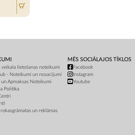
KUMI
MĒS SOCIĀLAJOS TĪKLOS
a veikala lietošanas noteikumi
Facebook
ub - Noteikumi un nosacījumi
Instagram
s un Apmaksas Noteikumi
Youtube
a Politika
Centri
ti
a rokasgrāmatas un reklāmas