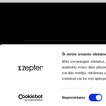
Šī vietne izmanto sīkdatn
Sa
Mēs izmantojam sīkfailus, 
analizētu mūsu datu plūsmu
sociālo mediju, reklāmas un
sniedzat vai ko viņi apkop
Piekrišanas
Nepieciešams
izvēle