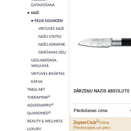
GATAVOŠANA
NAŽI
FELIX SOLINGEN
VIRTUVES NAŽI
NAŽU STATĪVI
NAŽU ASINĀMIE
GRIEŠANAS DĒĻI
UZGLABĀŠANA
VAKUUMĀ
VIRTUVES IEKĀRTAS
KAFIJA
TABLE ART
DĀRZEŅU NAZIS ABSOLUTE
®
THERAPYAIR
®
AQUEENAPRO
Pārdošanas cena
®
QUANOMED
BEAUTY & WELLNESS
ⓘ
ZepterClub
cena
Pievienojies un pērc
LUXURY