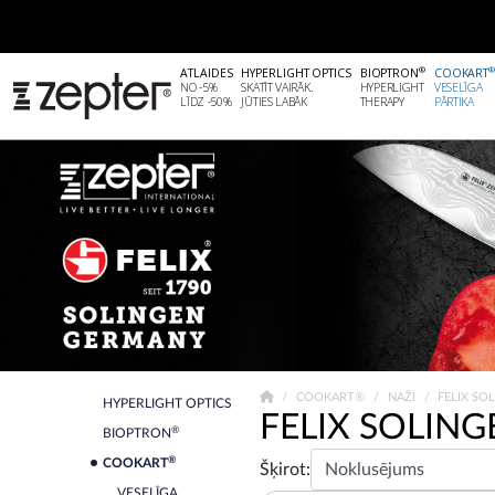
®
ATLAIDES
HYPERLIGHT OPTICS
BIOPTRON
COOKART
NO -5%
SKATĪT VAIRĀK.
HYPERLIGHT
VESELĪGA
LĪDZ -50%
JŪTIES LABĀK
THERAPY
PĀRTIKA
COOKART®
NAŽI
FELIX SO
HYPERLIGHT OPTICS
FELIX SOLING
®
BIOPTRON
®
COOKART
Šķirot:
VESELĪGA