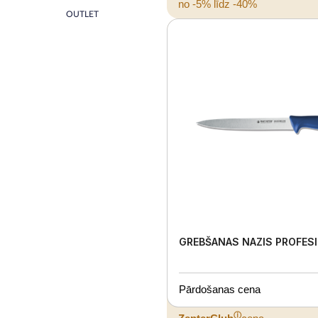
no -5% līdz -40%
OUTLET
GREBŠANAS NAZIS PROFES
Pārdošanas cena
ⓘ