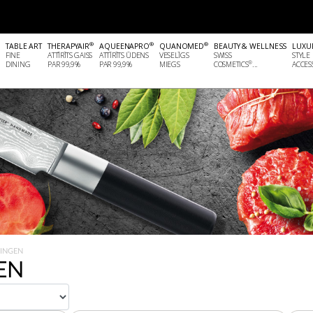
®
®
®
®
TABLE ART
THERAPYAIR
AQUEENAPRO
QUANOMED
BEAUTY & WELLNESS
LUXU
FINE
ATTĪRĪTS GAISS
ATTĪRĪTS ŪDENS
VESELĪGS
SWISS
STYLE
®
DINING
PAR 99,9%
PAR 99,9%
MIEGS
COSMETICS
...
ACCESS
LINGEN
EN