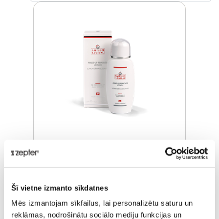
LOSJONS KOSMĒTIKAS
NOŅEMŠANAI
Šī vietne izmanto sīkdatnes
Pārdošanas cena
€ 22,00
Mēs izmantojam sīkfailus, lai personalizētu saturu un
ⓘ
ZepterClub
cena
reklāmas, nodrošinātu sociālo mediju funkcijas un
Pievienojies un pērc