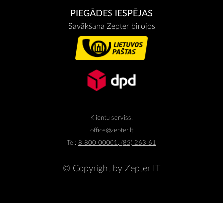
PIEGĀDES IESPĒJAS
Savākšana Zepter birojos
Klientu serviss:
office@zepter.lt
Tel:
8 800 00001, (85) 263 61
© Copyright by
Zepter IT