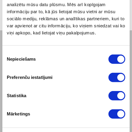
no -5% līdz -40%
analizētu mūsu datu plūsmu. Mēs arī kopīgojam
informāciju par to, kā jūs lietojat mūsu vietni ar mūsu
sociālo mediju, reklāmas un analītikas partneriem, kuri to
var apvienot ar citu informāciju, ko viņiem sniedzat vai ko
viņi apkopo, kad lietojat viņu pakalpojumus.
UZŅĒMUMS
Piekrišanas
Par mums
Nepieciešams
izvēle
Misija
Bioptron.lv
Preferenču iestatījumi
Pasūtījuma prezentācija
Outlet
Blog
Statistika
Sazināties ar mums
Produkta drošība
Mārketings
NOTEIKUMI
Interneta veikala lietošanas noteikumi
ZepterClub - Noteikumi un nosacījumi