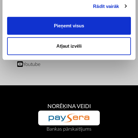
Piegādes un Apmaksas Noteikumi
Rādīt vairāk
Privātuma Politika
Servisa Centri
Pieņemt visus
Dokumenti
Lietotāja rokasgrāmatas un reklāmas materiāli
MĒS SOCIĀLAJOS TĪKLOS
Atļaut izvēli
Facebook
Instagram
Youtube
NORĒĶINA VEIDI
Bankas pārskaitījums