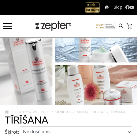
Blog
BEAUTY & WELLNESS
SIEVIETES
SWISSO LOGICAL
TĪRĪŠANA
TĪRĪŠANA
Šķirot: