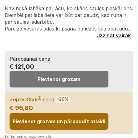
Nav nekā labāka par ādu, ko skāris saules pieskāriens.
Diemžēl pat laba lieta var būt par daudz, kad runa ir
par saules iedarbību.
Pareiza vasaras ādas kopšana palīdzēs saglabāt ādu...
Uzzināt vairāk
Pārdošanas cena
€ 121,00
Pievienot grozam
ⓘ
ZepterClub
cena
-20%
€ 96,80
Pievienot grozam un pārbaudīt atlaidi
Drīz atkal noliktavā!