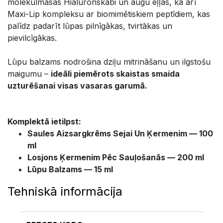
molekulmasas Hialuronskābi un augu eļļas, kā arī
Maxi-Lip kompleksu ar biomimētiskiem peptīdiem, kas
palīdz padarīt lūpas pilnīgākas, tvirtākas un
pievilcīgākas.
Lūpu balzams nodrošina dziļu mitrināšanu un ilgstošu
maigumu –
ideāli piemērots skaistas smaida
uzturēšanai visas vasaras garumā.
Komplektā ietilpst:
Saules Aizsargkrēms Sejai Un Ķermenim — 100
ml
Losjons Ķermenim Pēc Sauļošanās — 200 ml
Lūpu Balzams — 15 ml
Tehniskā informācija