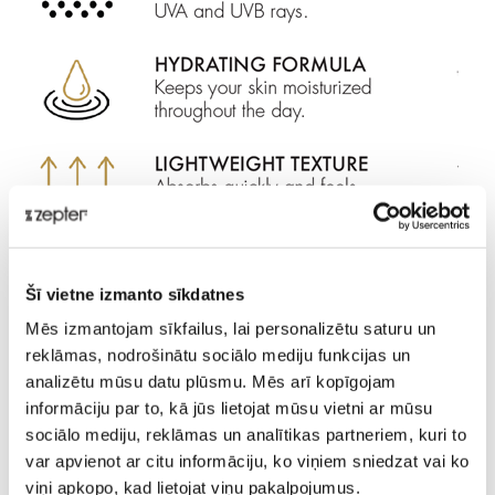
Aizsargājiet savu ādu ar mūsu modernu
SPF 50+
Šī vietne izmanto sīkdatnes
formulu, kas bagātināta ar Šveices Priedes ekstraktu,
Mēs izmantojam sīkfailus, lai personalizētu saturu un
palīdzot samazināt apsārtumu un iekaisumu.
reklāmas, nodrošinātu sociālo mediju funkcijas un
Šis vieglais mitrinošais krēms ar spēcīgo Zelta Jūras
analizētu mūsu datu plūsmu. Mēs arī kopīgojam
Aļģu ekstraktu ir izstrādāts, lai aizsargātu jūsu ādu no
informāciju par to, kā jūs lietojat mūsu vietni ar mūsu
kaitīgā
UVA un UVB
starojuma. Tas padara ādu maigu
sociālo mediju, reklāmas un analītikas partneriem, kuri to
un mitrinātu, neatstājot taukainu sajūtu.
var apvienot ar citu informāciju, ko viņiem sniedzat vai ko
viņi apkopo, kad lietojat viņu pakalpojumus.
Piemērots visiem ādas tipiem un
bērniem no 3 gadu