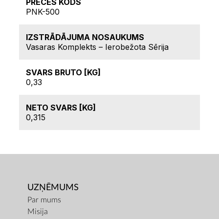
PRECES KODS
PNK-500
IZSTRĀDĀJUMA NOSAUKUMS
Vasaras Komplekts – Ierobežota Sērija
SVARS BRUTO [KG]
0,33
NETO SVARS [KG]
0,315
UZŅĒMUMS
Par mums
Misija