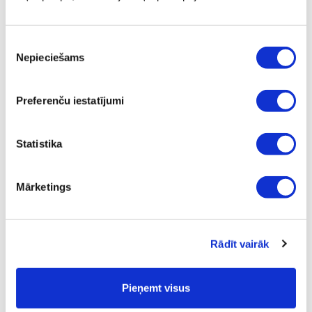
vecuma.
Piekrišanas
Nepieciešams
izvēle
MITRINOŠS LOSJONS PĒC SAUĻOŠANĀS
Ķermeņa Losjons Pēc Sauļošanās - 200 ml
Preferenču iestatījumi
Statistika
Mārketings
Rādīt vairāk
Pieņemt visus