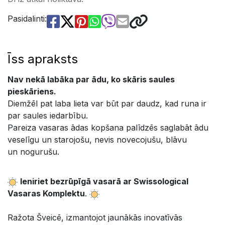
Pasidalinti:
Īss apraksts
Nav nekā labāka par ādu, ko skāris saules
pieskāriens.
Diemžēl pat laba lieta var būt par daudz, kad runa ir
par saules iedarbību.
Pareiza vasaras ādas kopšana palīdzēs saglabāt ādu
veselīgu un starojošu, nevis novecojušu, blāvu
un nogurušu.
Ieniriet bezrūpīgā vasarā ar Swissological
Vasaras Komplektu
.
Ražota Šveicē, izmantojot jaunākās inovatīvās