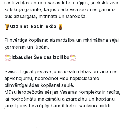
sastāvdaļas un ražošanas tehnoloģijas, šī ekskluzīvā
kolekcija garantē, ka jūsu āda visa sezonas garumā
būs aizsargāta, mitrināta un starojoša.
Uzziniet, kas ir iekšā.
Pilnvērtīga kopšana: aizsardzība un mitrināšana sejai,
ķermenim un lūpām.
Izbaudiet Šveices Izcilību
Swissological piedāvā jums ideālu dabas un zinātnes
apvienojumu, nodrošinot visu nepieciešamo
pilnvērtīgai ādas kopšanai saulē.
Mūsu ierobežotās sērijas Vasaras Komplekts ir radīts,
lai nodrošinātu maksimālu aizsardzību un kopšanu,
ļaujot jums bezrūpīgi baudīt katru saulaino mirkli.