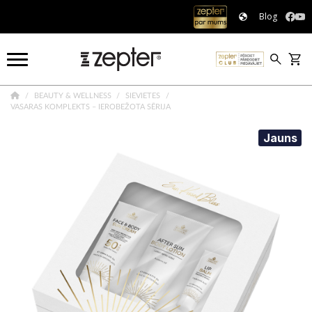
Blog
BEAUTY & WELLNESS
SIEVIETES
VASARAS KOMPLEKTS – IEROBEŽOTA SĒRIJA
Jauns