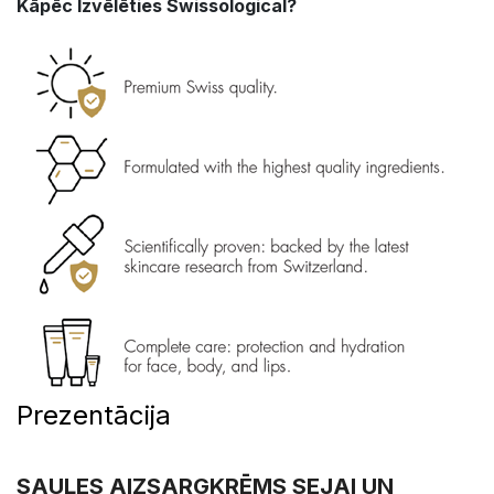
Kāpēc Izvēlēties Swissological?
Prezentācija
SAULES AIZSARGKRĒMS SEJAI UN