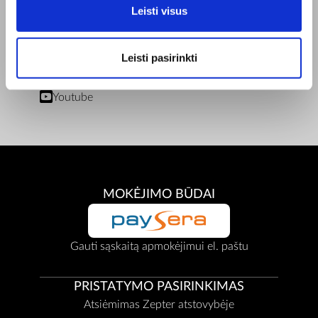
Leisti visus
Privatumo Politika
Remonto centrai
Dokumentai
Leisti pasirinkti
BENDRAUKIME
Facebook
Youtube
MOKĖJIMO BŪDAI
Gauti sąskaitą apmokėjimui el. paštu
PRISTATYMO PASIRINKIMAS
Atsiėmimas Zepter atstovybėje