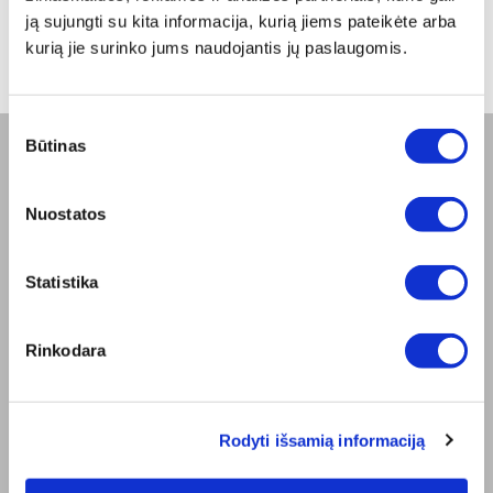
nuo -5% iki -40%
ją sujungti su kita informacija, kurią jiems pateikėte arba
kurią jie surinko jums naudojantis jų paslaugomis.
Sutikimo
Būtinas
pasirinkimas
BENDROVĖ
Nuostatos
Apie mus
Misija
Bioptron.lt
Statistika
Užsisakykite pristatymą
Blog
Susisiekite su mumis
Rinkodara
Produkto sauga
TAISYKLĖS
Elektroninės parduotuvės Taisyklės
Rodyti išsamią informaciją
"ZepterClub" Nuostatos ir Sąlygos
Pristatymo sąlygos ir mokėjimo būdas