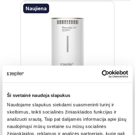
Naujiena
Ši svetainė naudoja slapukus
THERAPY AIR® MINISTER
Naudojame slapukus siekdami suasmeninti turinį ir
skelbimus, teikti socialinės žiniasklaidos funkcijas ir
Įprasta kaina
€ 202,00
analizuoti srautą. Taip pat dalijamės informacija apie jūsų
naudojimąsi mūsų svetaine su mūsų socialinės
ⓘ
ZepterClub
kaina
Prisijunkite ir pirkite
žiniasklaidos, reklamos ir analizės partneriais, kurie gali