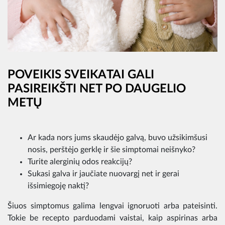
POVEIKIS SVEIKATAI GALI
PASIREIKŠTI NET PO DAUGELIO
METŲ
Ar kada nors jums skaudėjo galvą, buvo užsikimšusi
nosis, perštėjo gerklę ir šie simptomai neišnyko?
Turite alerginių odos reakcijų?
Sukasi galva ir jaučiate nuovargį net ir gerai
išsimiegoję naktį?
Šiuos simptomus galima lengvai ignoruoti arba pateisinti.
Tokie be recepto parduodami vaistai, kaip aspirinas arba