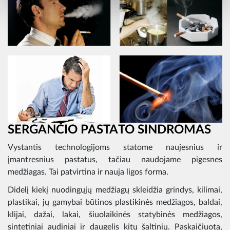
SERGANČIO PASTATO SINDROMAS
Vystantis technologijoms statome naujesnius ir
įmantresnius pastatus, tačiau naudojame pigesnes
medžiagas. Tai patvirtina ir nauja ligos forma.
Didelį kiekį nuodingųjų medžiagų skleidžia grindys, kilimai,
plastikai, jų gamybai būtinos plastikinės medžiagos, baldai,
klijai, dažai, lakai, šiuolaikinės statybinės medžiagos,
sintetiniai audiniai ir daugelis kitų šaltinių. Paskaičiuota,