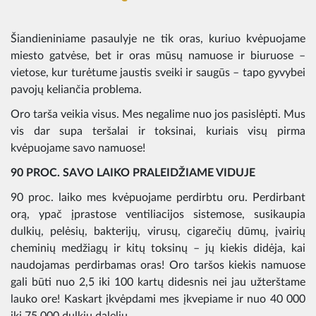
Šiandieniniame pasaulyje ne tik oras, kuriuo kvėpuojame
miesto gatvėse, bet ir oras mūsų namuose ir biuruose –
vietose, kur turėtume jaustis sveiki ir saugūs – tapo gyvybei
pavojų keliančia problema.
Oro tarša veikia visus. Mes negalime nuo jos pasislėpti. Mus
vis dar supa teršalai ir toksinai, kuriais visų pirma
kvėpuojame savo namuose!
90 PROC. SAVO LAIKO PRALEIDŽIAME VIDUJE
90 proc. laiko mes kvėpuojame perdirbtu oru. Perdirbant
orą, ypač įprastose ventiliacijos sistemose, susikaupia
dulkių, pelėsių, bakterijų, virusų, cigarečių dūmų, įvairių
cheminių medžiagų ir kitų toksinų – jų kiekis didėja, kai
naudojamas perdirbamas oras! Oro taršos kiekis namuose
gali būti nuo 2,5 iki 100 kartų didesnis nei jau užterštame
lauko ore! Kaskart įkvėpdami mes įkvepiame ir nuo 40 000