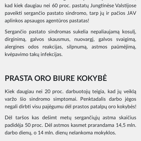
kad kiek daugiau nei 60 proc. pastatų Jungtinėse Valstijose
paveikti sergančio pastato sindromo, tarp jų ir pačios JAV
aplinkos apsaugos agentūros pastatas!
Sergančio pastato sindromas sukelia nepaliaujamą kosulį,
dirginimą, galvos skausmus, nuovargį, galvos svaigimą,
alergines odos reakcijas, silpnumą, astmos paūmėjimą,
kvėpavimo takų infekcijas.
PRASTA ORO BIURE KOKYBĖ
Kiek daugiau nei 20 proc. darbuotojų teigia, kad jų veiklą
varžo šio sindromo simptomai. Penktadalis darbo jėgos
negali dirbti visu pajėgumu dėl prastos patalpų oro kokybės!
Dėl taršos kas dešimt metų sergančiųjų astma skaičius
padidėja 50 proc. Dėl astmos kasmet prarandama 14,5 mln.
darbo dienų, o 14 mln. dienų nelankoma mokyklos.