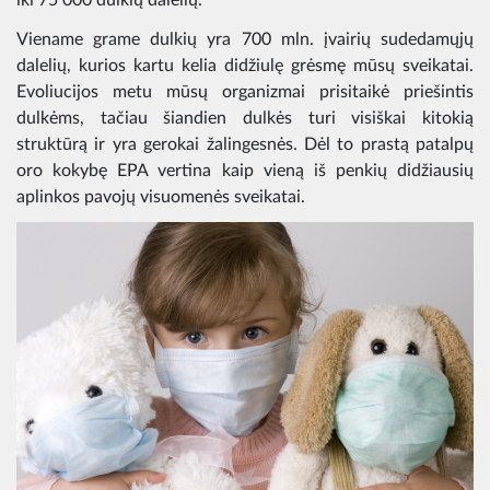
iki 75 000 dulkių dalelių.
Viename grame dulkių yra 700 mln. įvairių sudedamųjų
dalelių, kurios kartu kelia didžiulę grėsmę mūsų sveikatai.
Evoliucijos metu mūsų organizmai prisitaikė priešintis
dulkėms, tačiau šiandien dulkės turi visiškai kitokią
struktūrą ir yra gerokai žalingesnės. Dėl to prastą patalpų
oro kokybę EPA vertina kaip vieną iš penkių didžiausių
aplinkos pavojų visuomenės sveikatai.