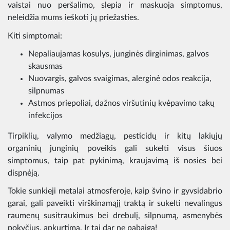
vaistai nuo peršalimo, slepia ir maskuoja simptomus,
neleidžia mums ieškoti jų priežasties.
Kiti simptomai:
Nepaliaujamas kosulys, junginės dirginimas, galvos
skausmas
Nuovargis, galvos svaigimas, alerginė odos reakcija,
silpnumas
Astmos priepoliai, dažnos viršutinių kvėpavimo takų
infekcijos
Tirpiklių, valymo medžiagų, pesticidų ir kitų lakiųjų
organinių junginių poveikis gali sukelti visus šiuos
simptomus, taip pat pykinimą, kraujavimą iš nosies bei
dispnėją.
Tokie sunkieji metalai atmosferoje, kaip švino ir gyvsidabrio
garai, gali paveikti virškinamąjį traktą ir sukelti nevalingus
raumenų susitraukimus bei drebulį, silpnumą, asmenybės
pokyčius, apkurtimą. Ir tai dar ne pabaiga!