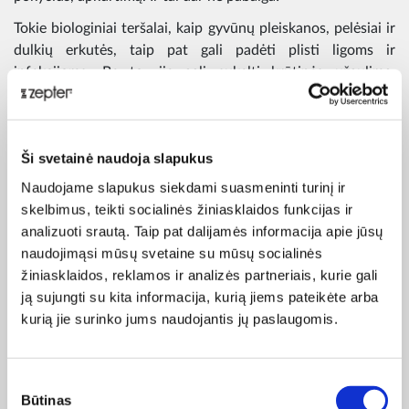
Tokie biologiniai teršalai, kaip gyvūnų pleiskanos, pelėsiai ir
dulkių erkutės, taip pat gali padėti plisti ligoms ir
infekcijoms. Be to, jie gali sukelti krūtinės užgulimą,
nepaliaujamą kosulį ir nosies gleivinės uždegimą.
Naudodami virykles, elektrinius šildytuvus, krosnis bei
židinius taip pat galime susirgti. Šie degimo šaltiniai gali
Ši svetainė naudoja slapukus
sukelti galvos svaigimą, galvos skausmus, akių dirginimą ir
Naudojame slapukus siekdami suasmeninti turinį ir
padažnėjusią anginą žmonėms, sergantiems koronarine
skelbimus, teikti socialinės žiniasklaidos funkcijas ir
širdies liga, bei daugelį kitų jau minėtų simptomų.
analizuoti srautą. Taip pat dalijamės informacija apie jūsų
naudojimąsi mūsų svetaine su mūsų socialinės
žiniasklaidos, reklamos ir analizės partneriais, kurie gali
ją sujungti su kita informacija, kurią jiems pateikėte arba
kurią jie surinko jums naudojantis jų paslaugomis.
Sutikimo
Būtinas
pasirinkimas