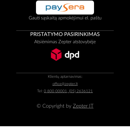
Gauti sąskaitą apmokėjimui el. paštu
PRISTATYMO PASIRINKIMAS
Atsiėmimas Zepter atstovybėje
Klientų aptarnavimas:
office@zepter.lt
Tel:
0 800 00001, (05) 2636121
© Copyright by
Zepter IT