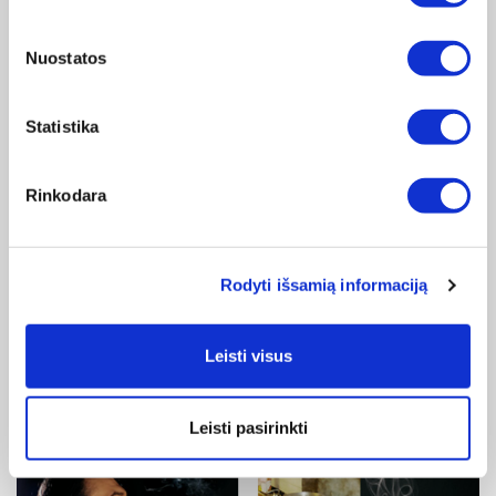
Nuostatos
Statistika
Rinkodara
AR GYVENATE SU RŪKALIUMI?
Aplinkoje sklandantys tabako dūmai arba pasyvusis
rūkymas yra tokie pat žalingi, kaip ir pats rūkymas. Galbūt
Rodyti išsamią informaciją
net žalingesni už patį rūkymą. Junginės sudirginimas,
švokštimas, knarkimas, lėtinių kvėpavimo takų būklių
Leisti visus
paūmėjimas, širdies liga ir vėžys – tai tik dalis dėl pasyviojo
rūkymo sveikatai kylančių pavojų, ypač vaikams.
Leisti pasirinkti