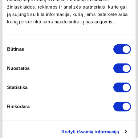
ZepterClub
kaina
Prisijunkite ir pirkite
žiniasklaidos, reklamos ir analizės partneriais, kurie gali
nuo -5% iki -40%
ją sujungti su kita informacija, kurią jiems pateikėte arba
kurią jie surinko jums naudojantis jų paslaugomis.
Sutikimo
Būtinas
pasirinkimas
Nuostatos
Statistika
Rinkodara
THERAPY AIR FILTRŲ RINKINYS
Rodyti išsamią informaciją
Įprasta kaina
€ 111,00