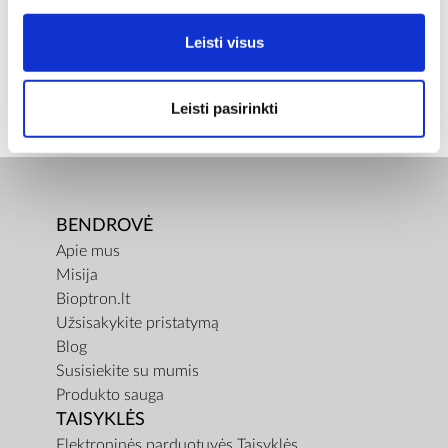
ⓘ
ZepterClub
kaina
Leisti visus
Prisijunkite ir pirkite
nuo -5% iki -40%
Leisti pasirinkti
BENDROVĖ
Apie mus
Misija
Bioptron.lt
Užsisakykite pristatymą
Blog
Susisiekite su mumis
Produkto sauga
TAISYKLĖS
Elektroninės parduotuvės Taisyklės