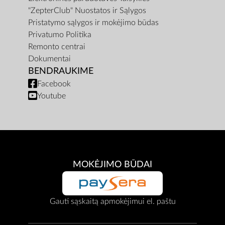
"ZepterClub" Nuostatos ir Sąlygos
Pristatymo sąlygos ir mokėjimo būdas
Privatumo Politika
Remonto centrai
Dokumentai
BENDRAUKIME
Facebook
Youtube
MOKĖJIMO BŪDAI
Gauti sąskaitą apmokėjimui el. paštu