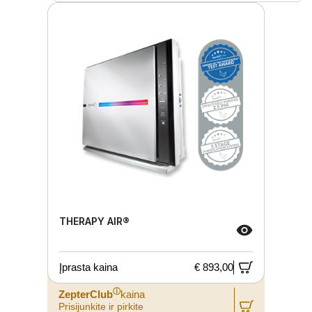
THERAPY AIR®
Įprasta kaina
€ 893,00
ⓘ
ZepterClub
kaina
Prisijunkite ir pirkite