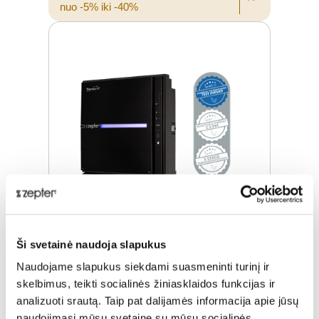
nuo -5% iki -40%
Ši svetainė naudoja slapukus
THERAPY AIR ION JUODOS SPALVOS
Naudojame slapukus siekdami suasmeninti turinį ir
skelbimus, teikti socialinės žiniasklaidos funkcijas ir
Įprasta kaina
€ 908,00
analizuoti srautą. Taip pat dalijamės informacija apie jūsų
naudojimąsi mūsų svetaine su mūsų socialinės
ⓘ