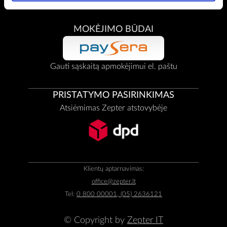
MOKĖJIMO BŪDAI
Gauti sąskaitą apmokėjimui el. paštu
PRISTATYMO PASIRINKIMAS
Atsiėmimas Zepter atstovybėje
Klientų aptarnavimas:
office@zepter.lt
Tel:
0 800 00001, (05) 2636121
© Copyright by
Zepter IT