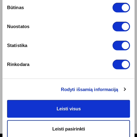
Sutikimo
Misija
Būtinas
pasirinkimas
Bioptron.lt
Užsisakykite pristatymą
Blog
Nuostatos
Susisiekite su mumis
Produkto sauga
Statistika
TAISYKLĖS
Elektroninės parduotuvės Taisyklės
"ZepterClub" Nuostatos ir Sąlygos
Rinkodara
Pristatymo sąlygos ir mokėjimo būdas
Privatumo Politika
Remonto centrai
Rodyti išsamią informaciją
Dokumentai
BENDRAUKIME
Facebook
Leisti visus
Youtube
Leisti pasirinkti