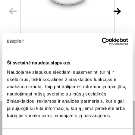
TROŠKINTUVAS, 3.0 L, Ø 24CM
Įprasta kaina
€ 483,00
Į
Ši svetainė naudoja slapukus
ⓘ
ZepterClub
kaina
Naudojame slapukus siekdami suasmeninti turinį ir
Prisijunkite ir pirkite
P
skelbimus, teikti socialinės žiniasklaidos funkcijas ir
nuo -5% iki -40%
n
analizuoti srautą. Taip pat dalijamės informacija apie jūsų
naudojimąsi mūsų svetaine su mūsų socialinės
žiniasklaidos, reklamos ir analizės partneriais, kurie gali
ją sujungti su kita informacija, kurią jiems pateikėte arba
kurią jie surinko jums naudojantis jų paslaugomis.
BENDROVĖ
Apie mus