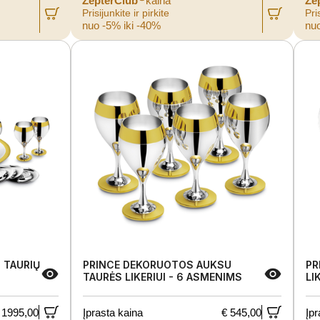
ZepterClub
kaina
Ze
Prisijunkite ir pirkite
Pris
nuo -5% iki -40%
nuo
 TAURIŲ
PRINCE DEKORUOTOS AUKSU
PR
TAURĖS LIKERIUI - 6 ASMENIMS
LI
 1995,00
Įprasta kaina
€ 545,00
Įpr