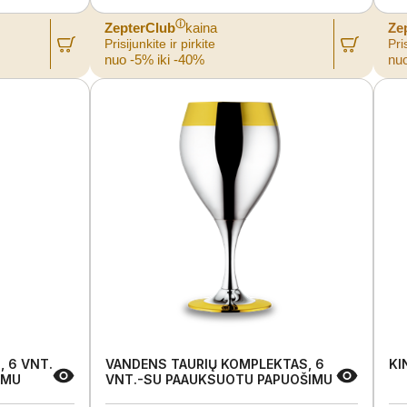
ⓘ
ZepterClub
kaina
Ze
Prisijunkite ir pirkite
Pris
nuo -5% iki -40%
nuo
 6 VNT.
VANDENS TAURIŲ KOMPLEKTAS, 6
KI
IMU
VNT.-SU PAAUKSUOTU PAPUOŠIMU