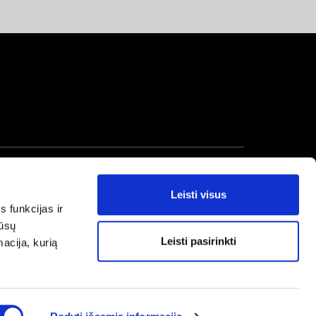
Leisti visus
s funkcijas ir
mūsų
Leisti pasirinkti
macija, kurią