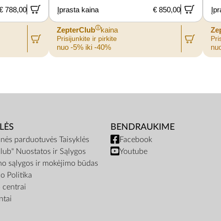
€ 788,00
Įprasta kaina
€ 850,00
Įpr
ⓘ
ZepterClub
kaina
Ze
Prisijunkite ir pirkite
Pris
nuo -5% iki -40%
nuo
LĖS
BENDRAUKIME
inės parduotuvės Taisyklės
Facebook
lub" Nuostatos ir Sąlygos
Youtube
mo sąlygos ir mokėjimo būdas
o Politika
centrai
tai