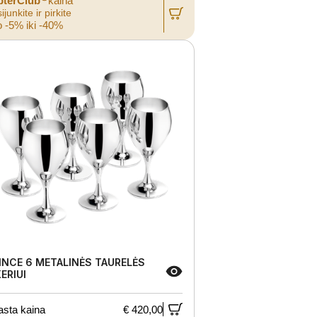
pterClub
kaina
ijunkite ir pirkite
 -5% iki -40%
INCE 6 METALINĖS TAURELĖS
KERIUI
asta kaina
€ 420,00