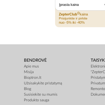
Įprasta kaina
ⓘ
ZepterClub
kaina
Prisijunkite ir pirkite
nuo -5% iki -40%
BENDROVĖ
TAISYK
Apie mus
Elektron
Misija
"ZepterC
Bioptron.lt
Pristaty
Užsisakykite pristatymą
Privatum
Blog
Remonto 
Susisiekite su mumis
Dokumen
Produkto sauga