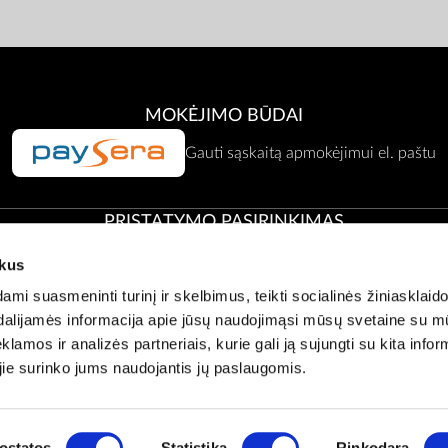
MOKĖJIMO BŪDAI
Gauti sąskaitą apmokėjimui el. paštu
PRISTATYMO PASIRINKIMAS
ukus
Atsiėmimas Zepter atstovybėje
i suasmeninti turinį ir skelbimus, teikti socialinės žiniasklaido
t dalijamės informacija apie jūsų naudojimąsi mūsų svetaine su 
klamos ir analizės partneriais, kurie gali ją sujungti su kita infor
Klientų aptarnavimas:
office@zepter.lt
;
Tel:
0 800 00001, (05) 2636121
 jie surinko jums naudojantis jų paslaugomis.
© Copyright by
Zepter IT
ostatos
Statistika
Rinkodara