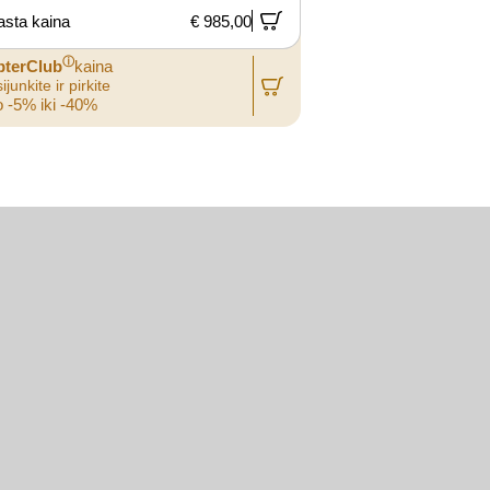
asta kaina
€ 985,00
ⓘ
pterClub
kaina
ijunkite ir pirkite
 -5% iki -40%