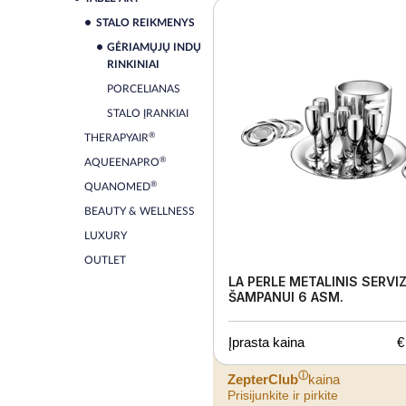
STALO REIKMENYS
GĖRIAMŲJŲ INDŲ
RINKINIAI
PORCELIANAS
STALO ĮRANKIAI
®
THERAPYAIR
®
AQUEENAPRO
®
QUANOMED
BEAUTY & WELLNESS
LUXURY
OUTLET
LA PERLE METALINIS SERVI
ŠAMPANUI 6 ASM.
Įprasta kaina
€
ⓘ
ZepterClub
kaina
Prisijunkite ir pirkite