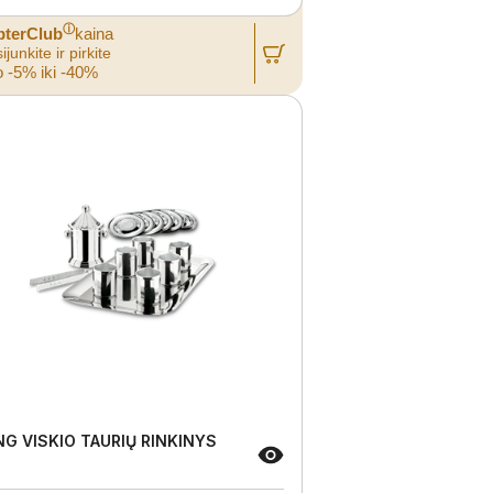
ⓘ
pterClub
kaina
ijunkite ir pirkite
 -5% iki -40%
NG VISKIO TAURIŲ RINKINYS