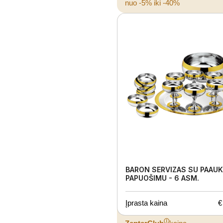
nuo -5% iki -40%
BARON SERVIZAS SU PAAU
PAPUOŠIMU - 6 ASM.
Įprasta kaina
€
ⓘ