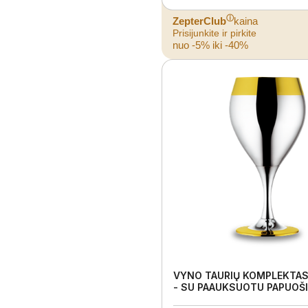
ⓘ
ZepterClub
kaina
Prisijunkite ir pirkite
nuo -5% iki -40%
VYNO TAURIŲ KOMPLEKTAS,
- SU PAAUKSUOTU PAPUOŠ