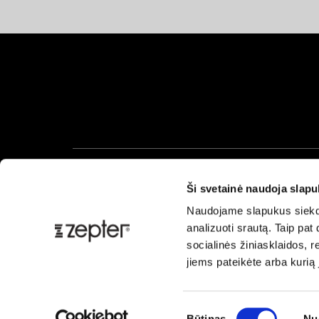
Ši svetainė naudoja slap
Naudojame slapukus siekdam
analizuoti srautą. Taip pa
socialinės žiniasklaidos, re
jiems pateikėte arba kurią
Sutikimo
Būtinas
Nu