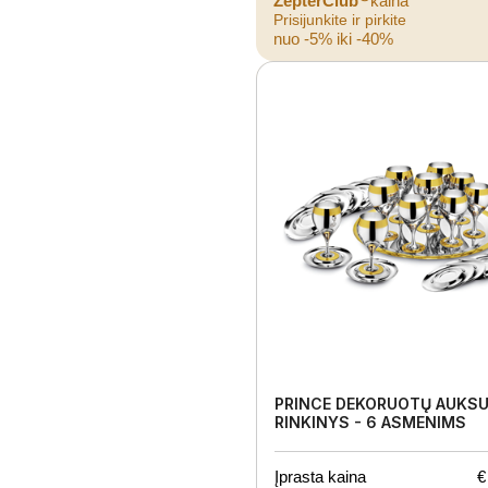
ZepterClub
kaina
Prisijunkite ir pirkite
nuo -5% iki -40%
PRINCE DEKORUOTŲ AUKSU
RINKINYS - 6 ASMENIMS
Įprasta kaina
€