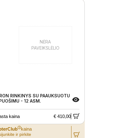
NĖRA
PAVEIKSLĖLIO
RON RINKINYS SU PAAUKSUOTU
PUOŠIMU - 12 ASM.
asta kaina
€ 410,00
ⓘ
pterClub
kaina
ijunkite ir pirkite