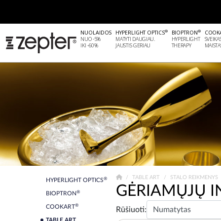
®
®
NUOLAIDOS
HYPERLIGHT OPTICS
BIOPTRON
COOK
NUO -5%
MATYTI DAUGIAU.
HYPERLIGHT
SVEIKA
IKI -60%
JAUSTIS GERIAU
THERAPY
MAISTA
TABLE ART
STALO REIKMENYS
®
HYPERLIGHT OPTICS
GĖRIAMŲJŲ I
®
BIOPTRON
®
COOKART
Rūšiuoti:
TABLE ART