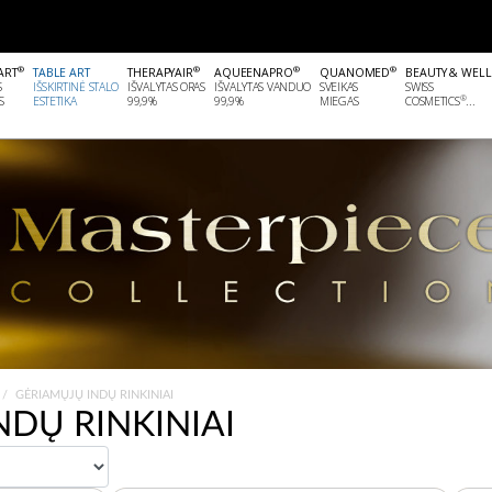
®
®
®
®
ART
TABLE ART
THERAPYAIR
AQUEENAPRO
QUANOMED
BEAUTY & WEL
S
IŠSKIRTINĖ STALO
IŠVALYTAS ORAS
IŠVALYTAS VANDUO
SVEIKAS
SWISS
®
S
ESTETIKA
99,9%
99,9%
MIEGAS
COSMETICS
...
GĖRIAMŲJŲ INDŲ RINKINIAI
NDŲ RINKINIAI