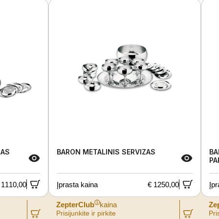
ZAS
BARON METALINIS SERVIZAS
BA
PA
 1110,00
Įprasta kaina
€ 1250,00
Įpr
ⓘ
ZepterClub
kaina
Ze
Prisijunkite ir pirkite
Pris