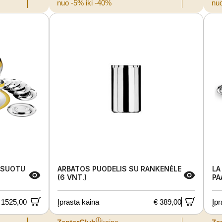
nuo -5% iki -40%
nuo
KSUOTU
ARBATOS PUODELIS SU RANKENĖLE
LA
(6 VNT.)
PA
 1525,00
Įprasta kaina
€ 389,00
Įpr
ⓘ