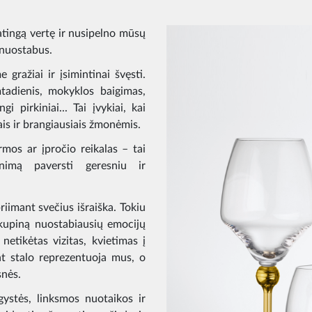
patingą vertę ir nusipelno mūsų
nuostabus.
ražiai ir įsimintinai švęsti.
tadienis, mokyklos baigimas,
i pirkiniai... Tai įvykiai, kai
is ir brangiausiais žmonėmis.
rmos ar įpročio reikalas – tai
nimą paversti geresniu ir
iimant svečius išraiška. Tokiu
 kupiną nuostabiausių emocijų
 netikėtas vizitas, kvietimas į
nt stalo reprezentuoja mus, o
snės.
gystės, linksmos nuotaikos ir