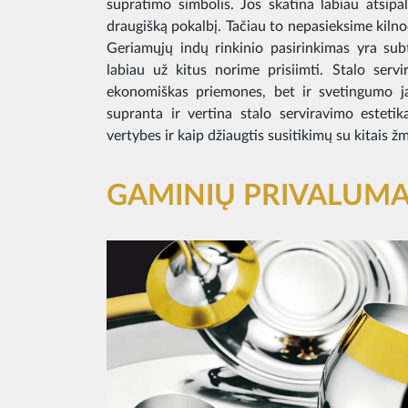
supratimo simbolis. Jos skatina labiau atsipa
draugišką pokalbį. Tačiau to nepasieksime kilnod
Geriamųjų indų rinkinio pasirinkimas yra subt
labiau už kitus norime prisiimti. Stalo servi
ekonomiškas priemones, bet ir svetingumo j
supranta ir vertina stalo serviravimo estetiką
vertybes ir kaip džiaugtis susitikimų su kitais 
GAMINIŲ PRIVALUMA