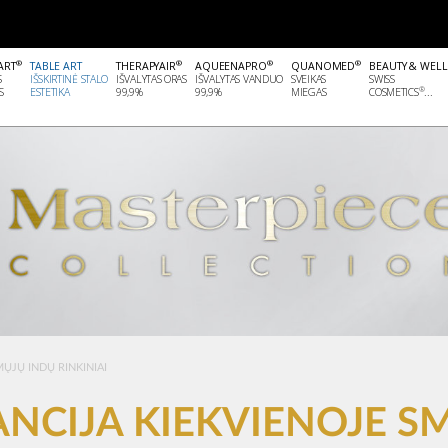
®
®
®
®
ART
TABLE ART
THERAPYAIR
AQUEENAPRO
QUANOMED
BEAUTY & WEL
S
IŠSKIRTINĖ STALO
IŠVALYTAS ORAS
IŠVALYTAS VANDUO
SVEIKAS
SWISS
®
S
ESTETIKA
99,9%
99,9%
MIEGAS
COSMETICS
...
MŲJŲ INDŲ RINKINIAI
ANCIJA KIEKVIENOJE 