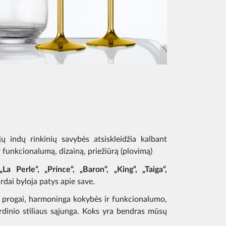
ų indų rinkinių savybės atsiskleidžia kalbant
 funkcionalumą, dizainą, priežiūrą (plovimą)
„La Perle“, „Prince“, „Baron“, „King“, „Taiga“,
ardai byloja patys apie save.
ai progai, harmoninga kokybės ir funkcionalumo,
rdinio stiliaus sąjunga. Koks yra bendras mūsų