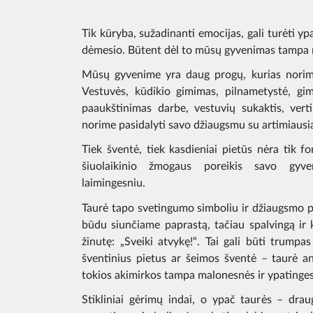
Tik kūryba, sužadinanti emocijas, gali turėti y
dėmesio. Būtent dėl to mūsų gyvenimas tampa 
Mūsų gyvenime yra daug progų, kurias norime g
Vestuvės, kūdikio gimimas, pilnametystė, gim
paaukštinimas darbe, vestuvių sukaktis, verting
norime pasidalyti savo džiaugsmu su artimiausia
Tiek šventė, tiek kasdieniai pietūs nėra tik fo
šiuolaikinio žmogaus poreikis savo gyve
laimingesniu.
Taurė tapo svetingumo simboliu ir džiaugsmo pr
būdu siunčiame paprastą, tačiau spalvingą ir
žinutę: „Sveiki atvykę!“. Tai gali būti trumpas
šventinius pietus ar šeimos šventė – taurė a
tokios akimirkos tampa malonesnės ir ypatinge
Stikliniai gėrimų indai, o ypač taurės – drau