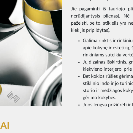
Jie pagaminti iš tauriojo p
nerūdijantysis plienas). Nė
pažeisti, be to, stiklelis yra
kiek jis pripildytas).
Galima rinktis ir rinkini
apie kokybę ir estetiką
rinkiniams suteikia vertė
Jų dizainas išskirtinis, g
kiekvieno interjero, prie 
Bet kokios rūšies gėrimas
stiklinio indo ir jo turin
storio ir medžiagos koky
gėrimo kokybės.
Juos lengva prižiūrėti ir l
AI