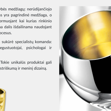
ybės medžiagų: nerūdijančiojo
as yra pagrindinė medžiaga, o
rmuojant kai kurias rinkinio
na dalis išdailinama naudojant
ocesus.
us sukūrė specialistų komanda:
 degustuotojai, psichologai ir
Tokie unikalūs produktai gali
striškumą ir meninį dizainą.