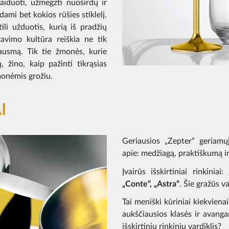
laiduoti, užmegzti nuoširdų ir
ami bet kokios rūšies stiklelį.
ili užduotis, kurią iš pradžių
ravimo kultūra reiškia ne tik
ausmą. Tik tie žmonės, kurie
, žino, kaip pažinti tikrąsias
žmonėmis grožiu.
I
Geriausios „Zepter“ geriamųj
apie: medžiagą, praktiškumą ir
Įvairūs išskirtiniai rinkiniai:
„Conte“, „Astra“
. Šie gražūs v
Tai meniški kūriniai kiekvien
aukščiausios klasės ir avanga
išskirtinių rinkinių vardiklis?