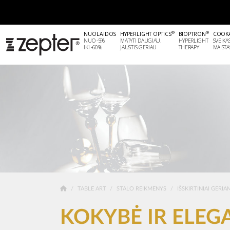
®
®
NUOLAIDOS
HYPERLIGHT OPTICS
BIOPTRON
COOK
NUO -5%
MATYTI DAUGIAU.
HYPERLIGHT
SVEIKA
IKI -60%
JAUSTIS GERIAU
THERAPY
MAISTA
TABLE ART
STALO REIKMENYS
IŠSKIRTINIAI GERIA
KOKYBĖ IR ELEG