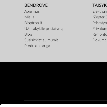
BENDROVĖ
TAISYK
Apie mus
Elektron
Misija
"ZepterC
Bioptron.lt
Pristaty
Užsisakykite pristatymą
Privatum
Blog
Remonto 
Susisiekite su mumis
Dokumen
Produkto sauga