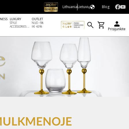
Lithuania
Lietuvių
Blog
LNESS
LUXURY
OUTLET
STYLE
NUO -5%
ACCESSORIES ...
IKI -60%
Prisijunkite
SMULKMENOJE