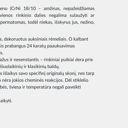
lieno (CrNi 18/10 – amžinas, nepažeidžiamas
 vienos rinkinio dalies negalima sulaužyti ar
 nepermatomas, todėl niekas, išskyrus jus, nežino,
us, dekoruotus auksiniais rėmeliais. O kalbant
, šis prabangus 24 karatų paauksavimas
s.
ražus ir nesenstantis – rinkiniai puikiai dera prie
šiuolaikinių ir klasikinių baldų.
 išlaikys savo specifinį originalų skonį, nes tarp
io nėra jokios cheminės reakcijos. Dėl stiklelio
bės, šviesa ir temperatūra negali paveikti
aikyti.