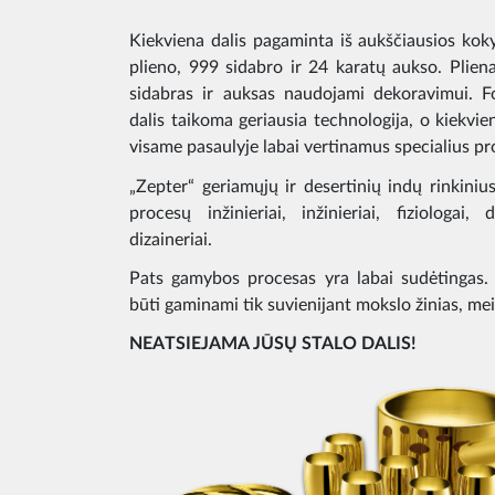
Kiekviena dalis pagaminta iš aukščiausios kok
plieno, 999 sidabro ir 24 karatų aukso. Plien
sidabras ir auksas naudojami dekoravimui. Fo
dalis taikoma geriausia technologija, o kiekvie
visame pasaulyje labai vertinamus specialius pr
„Zepter“ geriamųjų ir desertinių indų rinkini
procesų inžinieriai, inžinieriai, fiziologai,
dizaineriai.
Pats gamybos procesas yra labai sudėtingas. 
būti gaminami tik suvienijant mokslo žinias, mei
NEATSIEJAMA JŪSŲ STALO DALIS!