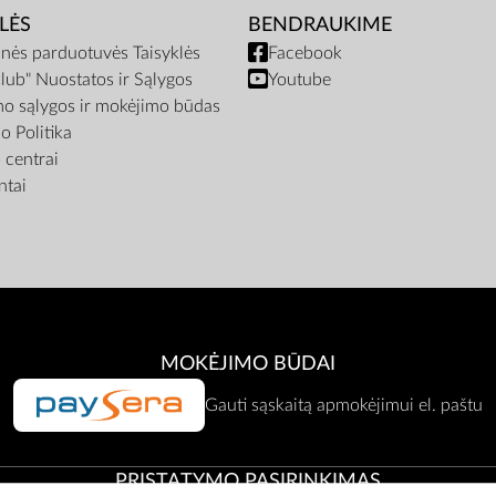
LĖS
BENDRAUKIME
inės parduotuvės Taisyklės
Facebook
lub" Nuostatos ir Sąlygos
Youtube
mo sąlygos ir mokėjimo būdas
o Politika
centrai
tai
MOKĖJIMO BŪDAI
Gauti sąskaitą apmokėjimui el. paštu
PRISTATYMO PASIRINKIMAS