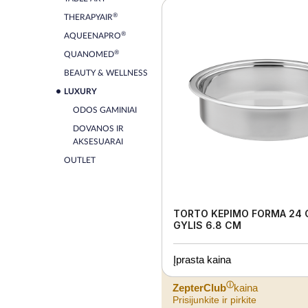
®
THERAPYAIR
®
AQUEENAPRO
®
QUANOMED
BEAUTY & WELLNESS
LUXURY
ODOS GAMINIAI
DOVANOS IR
AKSESUARAI
OUTLET
TORTO KEPIMO FORMA 24 
GYLIS 6.8 CM
Įprasta kaina
ⓘ
ZepterClub
kaina
Prisijunkite ir pirkite