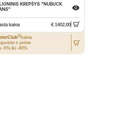
LIONINIS KREPŠYS "NUBUCK
ANS"
asta kaina
€ 1402,00
ⓘ
pterClub
kaina
ijunkite ir pirkite
 -5% iki -40%