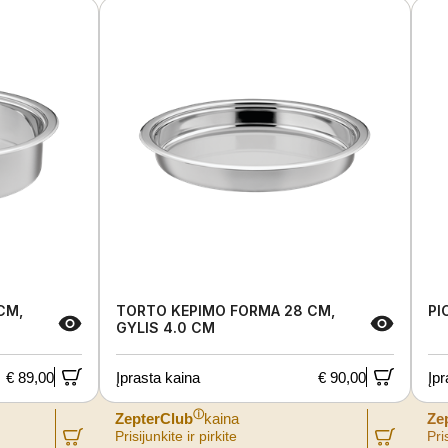
CM,
TORTO KEPIMO FORMA 28 CM,
PI
GYLIS 4.0 CM
€ 89,00
Įprasta kaina
€ 90,00
Įpr
ⓘ
ZepterClub
kaina
Ze
Prisijunkite ir pirkite
Pris