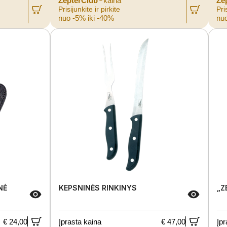
ZepterClub
kaina
Ze
Prisijunkite ir pirkite
Pris
nuo -5% iki -40%
nuo
NĖ
KEPSNINĖS RINKINYS
„Z
€ 24,00
Įprasta kaina
€ 47,00
Įpr