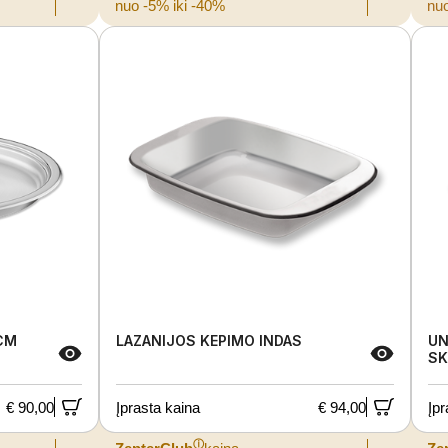
nuo -5% iki -40%
nuo
CM
LAZANIJOS KEPIMO INDAS
UN
SK
€ 90,00
Įprasta kaina
€ 94,00
Įpr
ⓘ