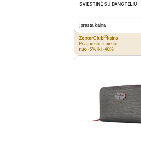
SVIESTINĖ SU DANGTELIU
Įprasta kaina
ⓘ
ZepterClub
kaina
Prisijunkite ir pirkite
nuo -5% iki -40%