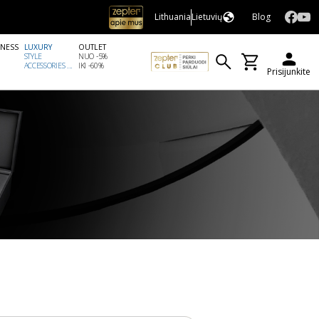
Lithuania
Lietuvių
Blog
LNESS
LUXURY
OUTLET
STYLE
NUO -5%
ACCESSORIES ...
IKI -60%
Prisijunkite