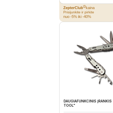
ⓘ
ZepterClub
kaina
Prisijunkite ir pirkite
nuo -5% iki -40%
DAUGIAFUNKCINIS ĮRANKIS
TOOL"