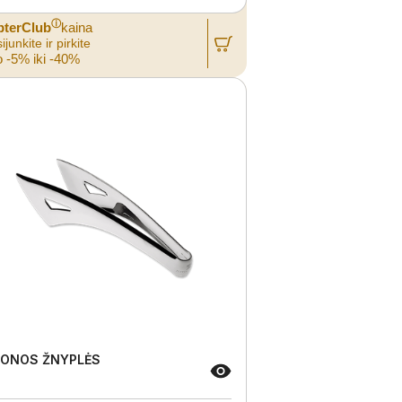
ⓘ
pterClub
kaina
ijunkite ir pirkite
 -5% iki -40%
ONOS ŽNYPLĖS