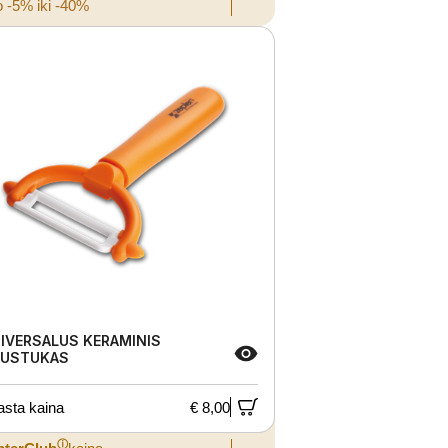
 -5% iki -40%
IVERSALUS KERAMINIS
USTUKAS
asta kaina
€ 8,00
ⓘ