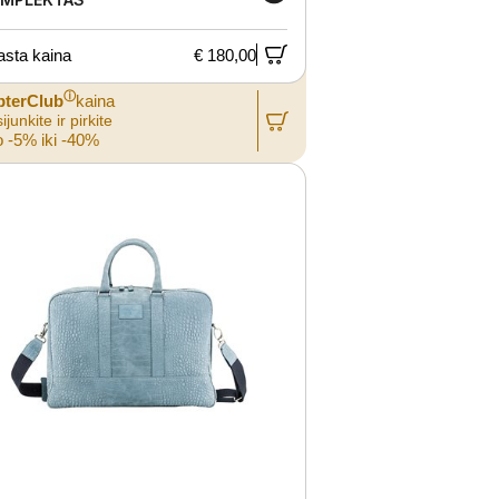
asta kaina
€ 180,00
ⓘ
pterClub
kaina
ijunkite ir pirkite
 -5% iki -40%