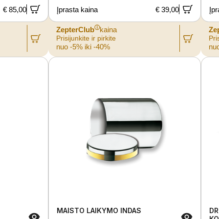
€ 85,00
Įprasta kaina
€ 39,00
Įpr
ⓘ
ZepterClub
kaina
Ze
Prisijunkite ir pirkite
Pris
nuo -5% iki -40%
nuo
MAISTO LAIKYMO INDAS
DR
KO