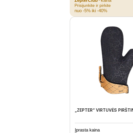
ZepterClub
kaina
Prisijunkite ir pirkite
nuo -5% iki -40%
„ZEPTER“ VIRTUVĖS PIRŠTI
Įprasta kaina