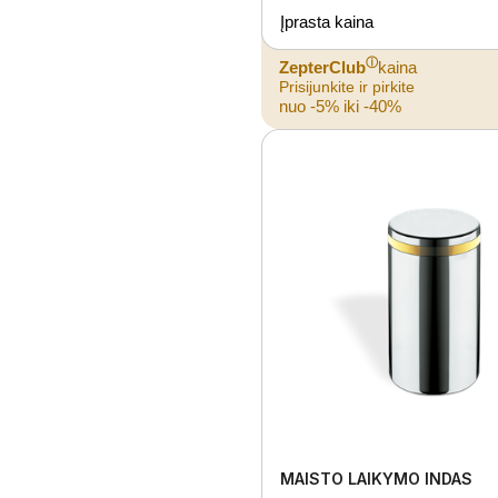
Įprasta kaina
ⓘ
ZepterClub
kaina
Prisijunkite ir pirkite
nuo -5% iki -40%
MAISTO LAIKYMO INDAS