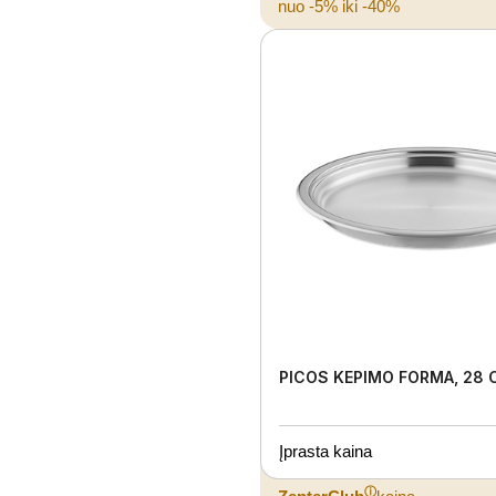
nuo -5% iki -40%
PICOS KEPIMO FORMA, 28 
Įprasta kaina
ⓘ