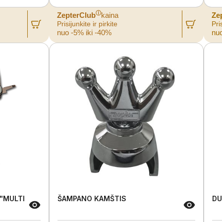
ⓘ
ZepterClub
kaina
Ze
Prisijunkite ir pirkite
Pris
nuo -5% iki -40%
nuo
 "MULTI
ŠAMPANO KAMŠTIS
DU