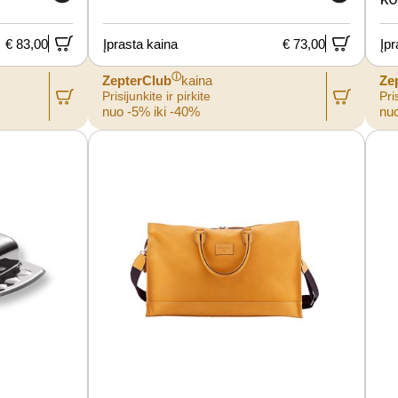
€ 83,00
Įprasta kaina
€ 73,00
Įpr
ⓘ
ZepterClub
kaina
Ze
Prisijunkite ir pirkite
Pris
nuo -5% iki -40%
nuo