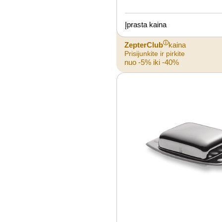
Įprasta kaina
ⓘ
ZepterClub
kaina
Prisijunkite ir pirkite
nuo -5% iki -40%