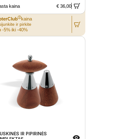
asta kaina
€ 36,00
ⓘ
pterClub
kaina
ijunkite ir pirkite
 -5% iki -40%
USKINĖS IR PIPIRINĖS
MPLEKTAS