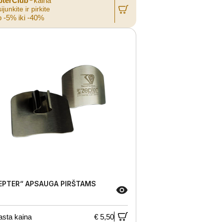
pterClub
kaina
ijunkite ir pirkite
 -5% iki -40%
EPTER“ APSAUGA PIRŠTAMS
asta kaina
€ 5,50