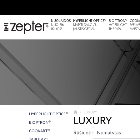
®
®
NUOLAIDOS
HYPERLIGHT OPTICS
BIOPTRON
COOK
NUO -5%
MATYTI DAUGIAU.
HYPERLIGHT
SVEIKA
IKI -60%
JAUSTIS GERIAU
THERAPY
MAISTA
LUXURY
®
HYPERLIGHT OPTICS
LUXURY
®
BIOPTRON
®
COOKART
Rūšiuoti:
TABLE ART