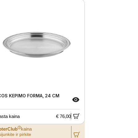
COS KEPIMO FORMA, 24 CM
asta kaina
€ 76,00
ⓘ
pterClub
kaina
ijunkite ir pirkite