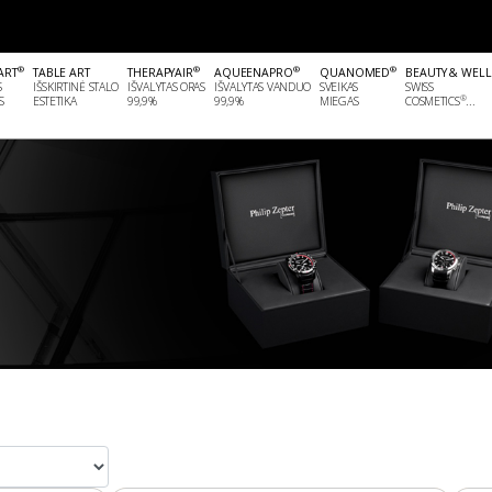
®
®
®
®
ART
TABLE ART
THERAPYAIR
AQUEENAPRO
QUANOMED
BEAUTY & WEL
S
IŠSKIRTINĖ STALO
IŠVALYTAS ORAS
IŠVALYTAS VANDUO
SVEIKAS
SWISS
®
S
ESTETIKA
99,9%
99,9%
MIEGAS
COSMETICS
...