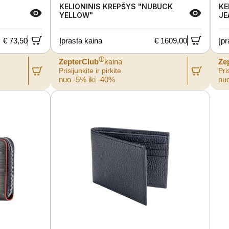
KELIONINIS KREPŠYS "NUBUCK
KE
YELLOW"
JE
€ 73,50
Įprasta kaina
€ 1609,00
Įpr
ⓘ
ZepterClub
kaina
Ze
Prisijunkite ir pirkite
Pris
nuo -5% iki -40%
nuo