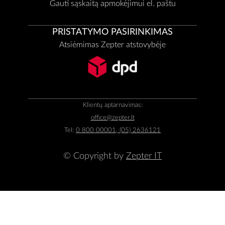
Gauti sąskaitą apmokėjimui el. paštu
PRISTATYMO PASIRINKIMAS
Atsiėmimas Zepter atstovybėje
Klientų aptarnavimas:
office@zepter.lt
Tel:
0 800 00001, (05) 2636121
© Copyright by
Zepter IT