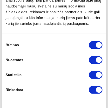
analizuoti srautą. Taip pat dalijamės informacija apie jūsų
naudojimąsi mūsų svetaine su mūsų socialinės
ⓘ
ZepterClub
kaina
Prisijunkite ir pirkite
žiniasklaidos, reklamos ir analizės partneriais, kurie gali
nuo -5% iki -40%
ją sujungti su kita informacija, kurią jiems pateikėte arba
kurią jie surinko jums naudojantis jų paslaugomis.
Sutikimo
Būtinas
pasirinkimas
Nuostatos
Statistika
Rinkodara
HYPERLIGHT AKINIAI, VIOLETINĖ
MRBU