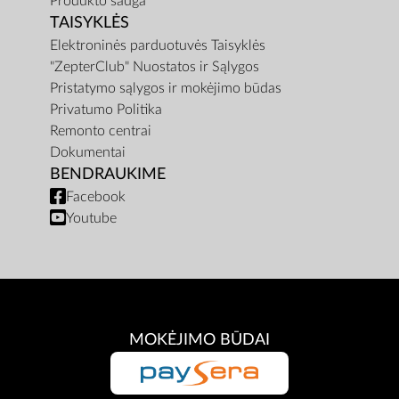
Produkto sauga
TAISYKLĖS
Elektroninės parduotuvės Taisyklės
"ZepterClub" Nuostatos ir Sąlygos
Pristatymo sąlygos ir mokėjimo būdas
Privatumo Politika
Remonto centrai
Dokumentai
BENDRAUKIME
Facebook
Youtube
MOKĖJIMO BŪDAI