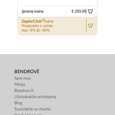
Įprasta kaina
€ 293,00
ⓘ
ZepterClub
kaina
Prisijunkite ir pirkite
nuo -5% iki -40%
BENDROVĖ
Apie mus
Misija
Bioptron.lt
Užsisakykite pristatymą
Blog
Susisiekite su mumis