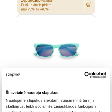
ZepterClub
kaina
Prisijunkite ir pirkite
nuo -5% iki -40%
Ši svetainė naudoja slapukus
HYPERLIGHT AKINIAI, TURKIS MRBU
Naudojame slapukus siekdami suasmeninti turinį ir
skelbimus, teikti socialinės žiniasklaidos funkcijas ir
Įprasta kaina
€ 293,00