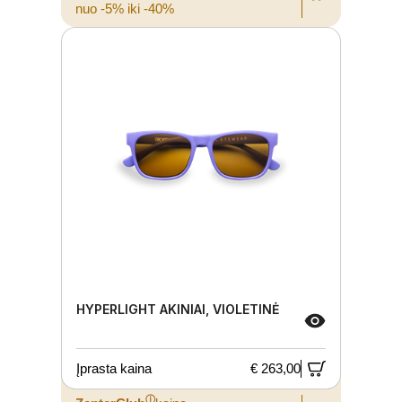
nuo -5% iki -40%
HYPERLIGHT AKINIAI, VIOLETINĖ
Įprasta kaina
€ 263,00
ⓘ