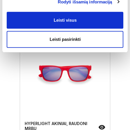
Rodyti išsamią informaciją
Įprasta kaina
€ 293,00
ⓘ
ZepterClub
kaina
Leisti visus
Prisijunkite ir pirkite
nuo -5% iki -40%
Leisti pasirinkti
HYPERLIGHT AKINIAI, RAUDONI
MRBU