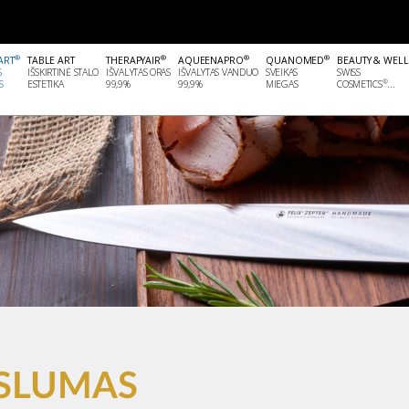
®
®
®
®
ART
TABLE ART
THERAPYAIR
AQUEENAPRO
QUANOMED
BEAUTY & WEL
S
IŠSKIRTINĖ STALO
IŠVALYTAS ORAS
IŠVALYTAS VANDUO
SVEIKAS
SWISS
®
S
ESTETIKA
99,9%
99,9%
MIEGAS
COSMETICS
...
KSLUMAS