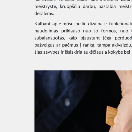
meistryste, kruopščiu darbu, pastabia meist
detalėms.
Kalbant apie mūsų peilių dizainą ir funkcionalu
naudojimas priklauso nuo jo formos, nuo to
subalansuotas, kaip pjaustant jėga perduo
pažvelgus ar paėmus į ranką, tampa akivaizd
šias savybes ir išsiskiria aukščiausia kokybe bei