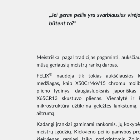
„Jei geras peilis yra svarbiausias virėj
būtent to?“
Meistriškai pagal tradicijas pagaminti, aukšči
mūsų geriausių meistrų rankų darbas.
®
FELIX
naudoja tik tokias aukščiausios ko
medžiagas, kaip X50CrMoV15 chromu molibd
plieno lydinys, daugiasluoksnis japonišk
X65CR13 skustuvo plienas. Vienalytė ir 
mikrostruktūra užtikrina geležtės lankstumą, 
aštrumą.
Kadangi įrankiai gaminami rankomis, jų kokybė
meistrų įgūdžių. Kiekvieno peilio gamybos pr
kiekvienas remiasi laiko patikrintomis Zoli