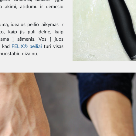
ro akimi, atidumu ir dėmesiu
mą, idealus peilio laikymas ir
, kaip jis guli delne, kaip
dama į ašmenis. Vos į juos
u, kad
FELIX® peiliai
turi visas
 nuostabiu dizainu.