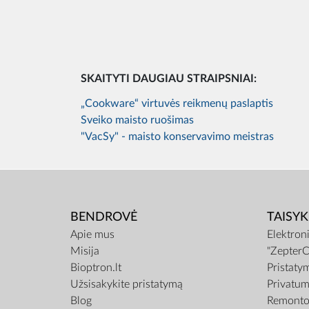
SKAITYTI DAUGIAU STRAIPSNIAI:
„Cookware“ virtuvės reikmenų paslaptis
Sveiko maisto ruošimas
"VacSy" - maisto konservavimo meistras
BENDROVĖ
TAISYK
Apie mus
Elektron
Misija
"ZepterC
Bioptron.lt
Pristaty
Užsisakykite pristatymą
Privatum
Blog
Remonto 