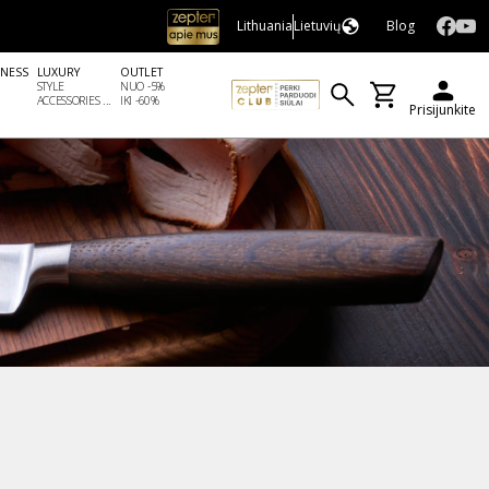
Lithuania
Lietuvių
Blog
LNESS
LUXURY
OUTLET
STYLE
NUO -5%
ACCESSORIES ...
IKI -60%
Prisijunkite