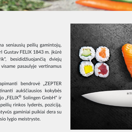
na seniausių peilių gamintojų,
rl Gustav FELIX 1843 m. įkūrė
“, besididžiuojančią dviejų
ą visame pasaulyje vertinamus
 apimanti bendrovė „ZEPTER
atinanti aukščiausios kokybės
®
ijo „FELIX
Solingen GmbH“ ir
eilių rinkos lyderės, poziciją.
atyvūs gaminiai puikiai dera su
io lygio meistryste.