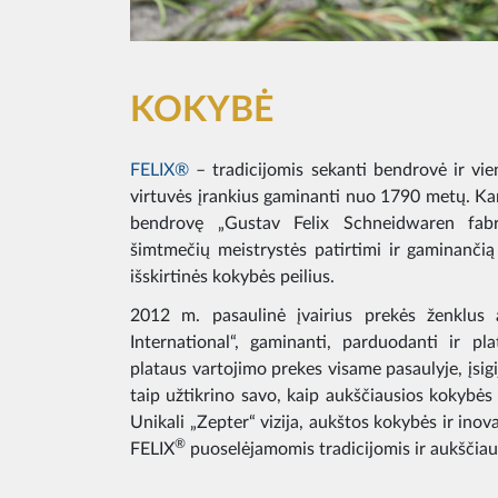
KOKYBĖ
FELIX®
– tradicijomis sekanti bendrovė ir vie
virtuvės įrankius gaminanti nuo 1790 metų. Ka
bendrovę „Gustav Felix Schneidwaren fabrik
šimtmečių meistrystės patirtimi ir gaminanči
išskirtinės kokybės peilius.
2012 m. pasaulinė įvairius prekės ženklus
International“, gaminanti, parduodanti ir pl
plataus vartojimo prekes visame pasaulyje, įsig
taip užtikrino savo, kaip aukščiausios kokybės p
Unikali „Zepter“ vizija, aukštos kokybės ir inov
®
FELIX
puoselėjamomis tradicijomis ir aukščiaus