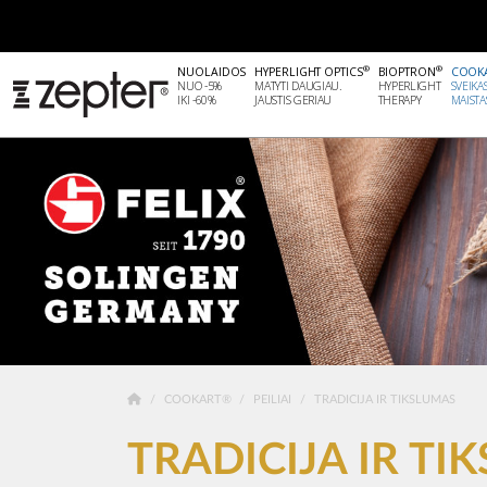
®
®
NUOLAIDOS
HYPERLIGHT OPTICS
BIOPTRON
COOK
NUO -5%
MATYTI DAUGIAU.
HYPERLIGHT
SVEIKA
IKI -60%
JAUSTIS GERIAU
THERAPY
MAISTA
COOKART®
PEILIAI
TRADICIJA IR TIKSLUMAS
TRADICIJA IR TI