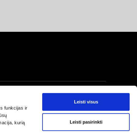
Leisti visus
s funkcijas ir
mūsų
Leisti pasirinkti
macija, kurią