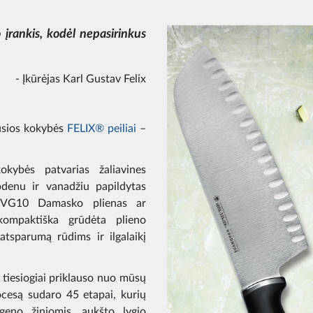
o įrankis, kodėl nepasirinkus
- Įkūrėjas Karl Gustav Felix
ausios kokybės
FELIX® peiliai
–
kybės patvarias žaliavines
enu ir vanadžiu papildytas
as VG10 Damasko plienas ar
kompaktiška grūdėta plieno
atsparumą rūdims ir ilgalaikį
 tiesiogiai priklauso nuo mūsų
ocesą sudaro 45 etapai, kurių
ngeno žiniomis, aukšto lygio