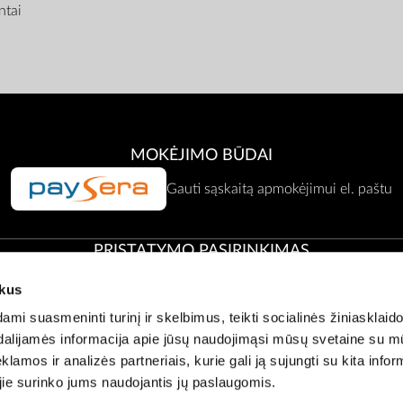
tai
MOKĖJIMO BŪDAI
Gauti sąskaitą apmokėjimui el. paštu
PRISTATYMO PASIRINKIMAS
ukus
Atsiėmimas Zepter atstovybėje
i suasmeninti turinį ir skelbimus, teikti socialinės žiniasklaido
t dalijamės informacija apie jūsų naudojimąsi mūsų svetaine su 
klamos ir analizės partneriais, kurie gali ją sujungti su kita infor
Klientų aptarnavimas:
office@zepter.lt
;
Tel:
0 800 00001, (05) 2636121
 jie surinko jums naudojantis jų paslaugomis.