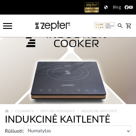
Blog
COOKART®
VIRTUVĖS REIKMENYS
INDUKCINĖ KAITLENTĖ
INDUKCINĖ KAITLENTĖ
Rūšiuoti: