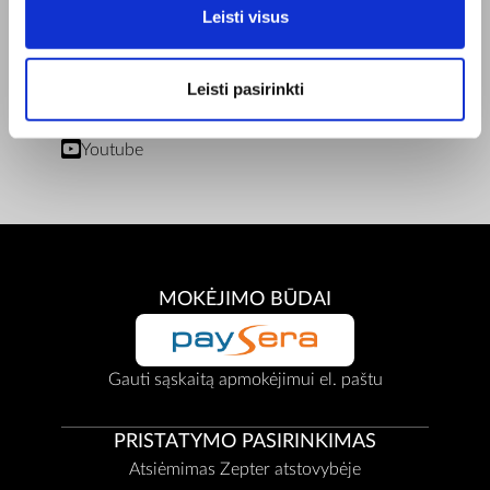
Leisti visus
Privatumo Politika
Remonto centrai
Dokumentai
Leisti pasirinkti
BENDRAUKIME
Facebook
Youtube
MOKĖJIMO BŪDAI
Gauti sąskaitą apmokėjimui el. paštu
PRISTATYMO PASIRINKIMAS
Atsiėmimas Zepter atstovybėje