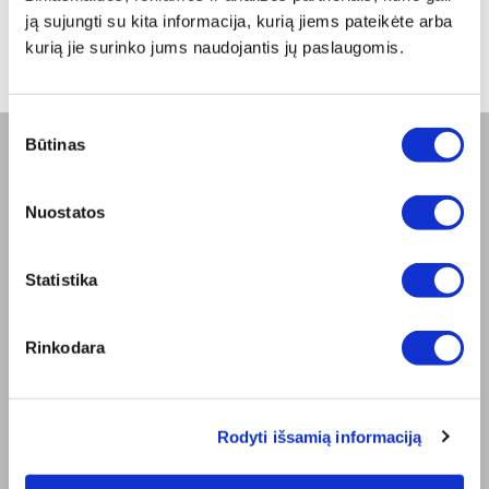
nuo -5% iki -40%
ją sujungti su kita informacija, kurią jiems pateikėte arba
kurią jie surinko jums naudojantis jų paslaugomis.
Sutikimo
Būtinas
pasirinkimas
BENDROVĖ
Nuostatos
Apie mus
Misija
Bioptron.lt
Statistika
Užsisakykite pristatymą
Blog
Susisiekite su mumis
Rinkodara
Produkto sauga
TAISYKLĖS
Elektroninės parduotuvės Taisyklės
Rodyti išsamią informaciją
"ZepterClub" Nuostatos ir Sąlygos
Pristatymo sąlygos ir mokėjimo būdas