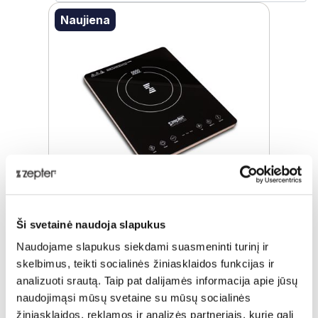
Naujiena
Ši svetainė naudoja slapukus
INDUKCINĖ KAITLENTĖ
Naudojame slapukus siekdami suasmeninti turinį ir
skelbimus, teikti socialinės žiniasklaidos funkcijas ir
Įprasta kaina
€ 137,00
analizuoti srautą. Taip pat dalijamės informacija apie jūsų
naudojimąsi mūsų svetaine su mūsų socialinės
ⓘ
ZepterClub
kaina
Prisijunkite ir pirkite
žiniasklaidos, reklamos ir analizės partneriais, kurie gali