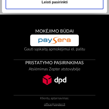
Leisti pasirinkti
MOKĖJIMO BŪDAI
Gauti sąskaitą apmokėjimui el. paštu
PRISTATYMO PASIRINKIMAS
Atsiėmimas Zepter atstovybėje
Klientų aptarnavimas:
office@zepter.lt