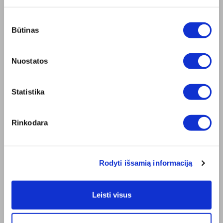
BENDROVĖ
Sutikimo
Apie mus
Būtinas
pasirinkimas
Misija
Bioptron.lt
Nuostatos
Užsisakykite pristatymą
Blog
Susisiekite su mumis
Statistika
Produkto sauga
TAISYKLĖS
Rinkodara
Elektroninės parduotuvės Taisyklės
"ZepterClub" Nuostatos ir Sąlygos
Pristatymo sąlygos ir mokėjimo būdas
Privatumo Politika
Rodyti išsamią informaciją
Remonto centrai
Dokumentai
BENDRAUKIME
Leisti visus
Facebook
Youtube