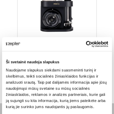
MIXSY® UNIVERSALUS
SMULKINTUVAS
Įprasta kaina
€ 222,00
Ši svetainė naudoja slapukus
Naudojame slapukus siekdami suasmeninti turinį ir
ⓘ
ZepterClub
kaina
Prisijunkite ir pirkite
skelbimus, teikti socialinės žiniasklaidos funkcijas ir
nuo -5% iki -40%
analizuoti srautą. Taip pat dalijamės informacija apie jūsų
naudojimąsi mūsų svetaine su mūsų socialinės
žiniasklaidos, reklamos ir analizės partneriais, kurie gali
ją sujungti su kita informacija, kurią jiems pateikėte arba
kurią jie surinko jums naudojantis jų paslaugomis.