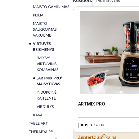
Rūšiuoti:
MAISTO GAMINIMAS
PEILIAI
MAISTO
SAUGOJIMAS
VAKUUME
VIRTUVĖS
REIKMENYS
"MIXSY"
VIRTUVINIS
KOMBAINAS
„ARTMIX PRO“
MAIŠYTUVAS
INDUKCINĖ
KAITLENTĖ
ARTMIX PRO
VIRDULYS
KAVA
TABLE ART
Įprasta kaina
®
THERAPYAIR
ⓘ
ZepterClub
kaina