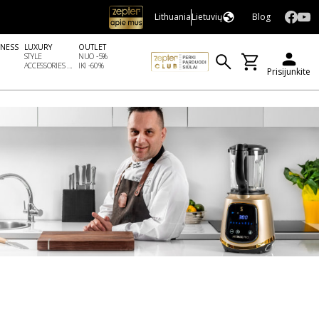
Lithuania
Lietuvių
Blog
LNESS
LUXURY
OUTLET
STYLE
NUO -5%
ACCESSORIES ...
IKI -60%
Prisijunkite