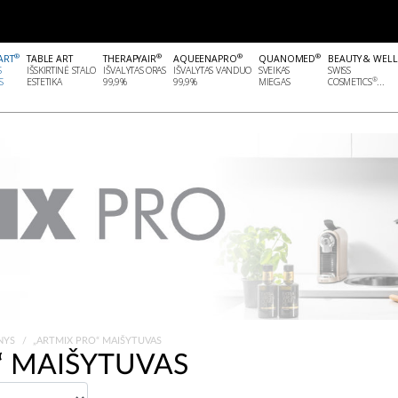
®
®
®
®
ART
TABLE ART
THERAPYAIR
AQUEENAPRO
QUANOMED
BEAUTY & WEL
S
IŠSKIRTINĖ STALO
IŠVALYTAS ORAS
IŠVALYTAS VANDUO
SVEIKAS
SWISS
®
S
ESTETIKA
99,9%
99,9%
MIEGAS
COSMETICS
...
ENYS
„ARTMIX PRO“ MAIŠYTUVAS
“ MAIŠYTUVAS