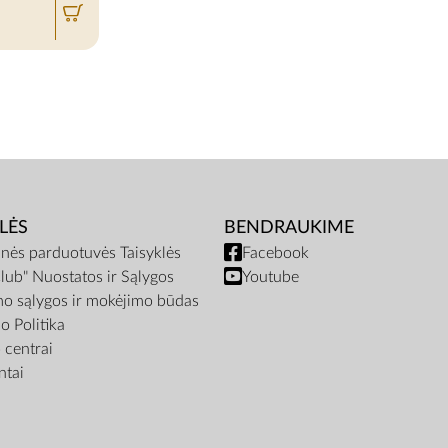
LĖS
BENDRAUKIME
inės parduotuvės Taisyklės
Facebook
lub" Nuostatos ir Sąlygos
Youtube
mo sąlygos ir mokėjimo būdas
o Politika
centrai
tai