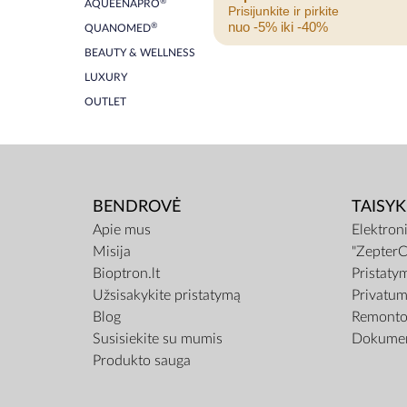
®
AQUEENAPRO
Prisijunkite ir pirkite
nuo -5% iki -40%
®
QUANOMED
BEAUTY & WELLNESS
LUXURY
OUTLET
BENDROVĖ
TAISYK
Apie mus
Elektron
Misija
"ZepterC
Bioptron.lt
Pristaty
Užsisakykite pristatymą
Privatum
Blog
Remonto 
Susisiekite su mumis
Dokumen
Produkto sauga