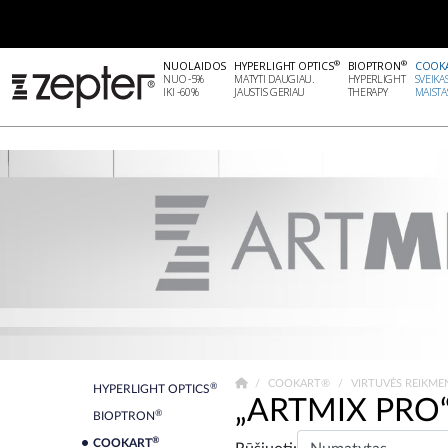
®
®
NUOLAIDOS
HYPERLIGHT OPTICS
BIOPTRON
COOK
NUO -5%
MATYTI DAUGIAU.
HYPERLIGHT
SVEIKA
IKI -60%
JAUSTIS GERIAU
THERAPY
MAISTA
COOKART®
VIRTUVĖS REIKM
®
HYPERLIGHT OPTICS
„ARTMIX PRO
®
BIOPTRON
®
COOKART