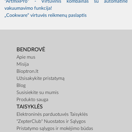
"ArtmixPro" - Virtuvinis kombainas su automatine
vakuumavimo funkcija!
„Cookware“ virtuvės reikmenų paslaptis
BENDROVĖ
Apie mus
Misija
Bioptron.lt
Užsisakykite pristatymą
Blog
Susisiekite su mumis
Produkto sauga
TAISYKLĖS
Elektroninės parduotuvės Taisyklės
"ZepterClub" Nuostatos ir Sąlygos
Pristatymo sąlygos ir mokėjimo būdas