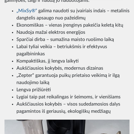
galimybes, taigi ir naudą jo naudotojams:
„MixSy®“
galima naudoti su įvairiais indais – metalinis
dangtelis apsaugo nuo pažeidimų
Ekonomiškas – vienas įrenginys pakeičia keletą kitų
Naudoja mažai elektros energijos
Sparčiai dirba – sumažina maisto ruošimo laiką
Labai tyliai veikia – betriukšmis ir efektyvus
pagalbininkas
Kompaktiškas, jį lengva laikyti
Aukščiausios kokybės, modernus dizainas
„Zepter“ garantuoja puikų prietaiso veikimą ir ilgą
naudojimo laiką
Lengva prižiūrėti
Lygiai taip pat reikalingas ir šeimoms, ir vienišiams
Aukščiausios kokybės – visos sudedamosios dalys
pagamintos iš geriausių, ekologiškų medžiagų