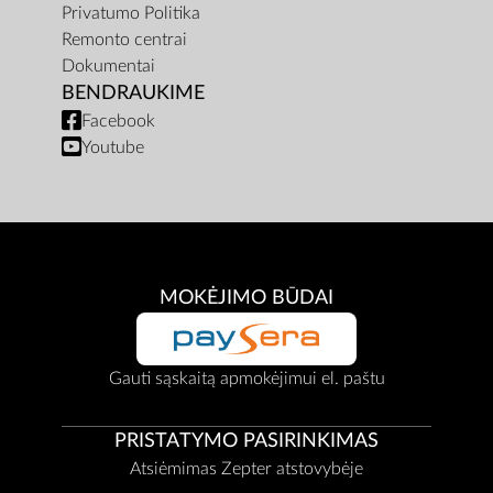
Privatumo Politika
Remonto centrai
Dokumentai
BENDRAUKIME
Facebook
Youtube
MOKĖJIMO BŪDAI
Gauti sąskaitą apmokėjimui el. paštu
PRISTATYMO PASIRINKIMAS
Atsiėmimas Zepter atstovybėje