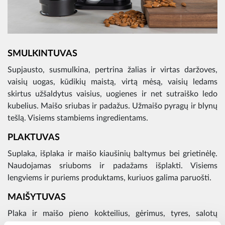
SMULKINTUVAS
Supjausto, susmulkina, pertrina žalias ir virtas daržoves,
vaisių uogas, kūdikių maistą, virtą mėsą, vaisių ledams
skirtus užšaldytus vaisius, uogienes ir net sutraiško ledo
kubelius. Maišo sriubas ir padažus. Užmaišo pyragų ir blynų
tešlą. Visiems stambiems ingredientams.
PLAKTUVAS
Suplaka, išplaka ir maišo kiaušinių baltymus bei grietinėlę.
Naudojamas sriuboms ir padažams išplakti. Visiems
lengviems ir puriems produktams, kuriuos galima paruošti.
MAIŠYTUVAS
Plaka ir maišo pieno kokteilius, gėrimus, tyres, salotų