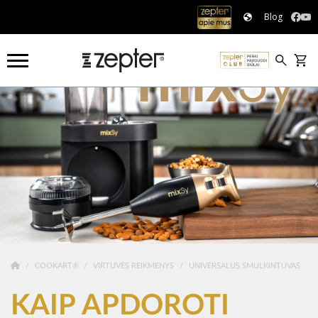
Blog
COOKART®
VIRTUVĖS REIKMENYS
UNIVERSALUS SMULKINTUVAS
KAIP APDOROTI