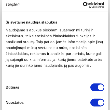
padažus, majonezą. Visiems tirštos ir grietininės
konsistencijos mišiniams.
MĖSOS SMULKINTUVAS
Ši svetainė naudoja slapukus
Pjausto, kapoja ir smulkina mėsą (žalią arba virtą), taip pat
rupaus pluošto daržoves.
Naudojame slapukus siekdami suasmeninti turinį ir
skelbimus, teikti socialinės žiniasklaidos funkcijas ir
PROCESORIUS
analizuoti srautą. Taip pat dalijamės informacija apie jūsų
Smulkiai sumala, sutrina ir susmulkina riešutus, įskaitant
naudojimąsi mūsų svetaine su mūsų socialinės
migdolus, taip pat prieskonines žoleles, grūdus ir javus,
žiniasklaidos, reklamos ir analizės partneriais, kurie gali
šokoladą, sūrį, cukrų (cukraus milteliams), prieskonius,
ją sujungti su kita informacija, kurią jiems pateikėte arba
duoną (duonos trupiniams), kavos pupeles, svogūnus,
kurią jie surinko jums naudojantis jų paslaugomis.
česnakus, krienus, petražoles, kietai virtus kiaušinius
garnyrui.
Sutikimo
Būtinas
pasirinkimas
Nuostatos