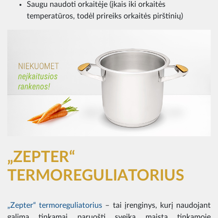
Saugu naudoti orkaitėje (įkais iki orkaitės
temperatūros, todėl prireiks orkaitės pirštinių)
„ZEPTER“
TERMOREGULIATORIUS
„Zepter“ termoreguliatorius
– tai įrenginys, kurį naudojant
galima tinkamai paruošti sveiką maistą tinkamoje