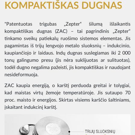
KOMPAKTIŠKAS DUGNAS
"Patentuotas trigubas „Zepter“ šilumą išlaikantis
kompaktiškas dugnas (ZAC) – tai pagrindinis „Zepter“
tinkamo sveikų patiekalų ruošimo sistemos elementas. Jis
pagamintas iš trijų lengvojo metalo sluoksnių – indukcinio,
kaupiančiojo ir laidaus. Indų dugnas suslegiamas iki 2 000
tonų galingumo presu (jis nėra suklijuotas ar sulituotas),
todėl dugno negalima pažeisti, jis kompaktiškas ir naudojant
nesideformuoja.
ZAC kaupia energiją, o karštį perduoda greitai ir tolygiai,
kad maistas virtų žemoje temperatūroje. Jis sutaupo 70
proc. maisto ir energijos. Skirtas visiems karščio šaltiniams,
įskaitant indukcinį karštį.