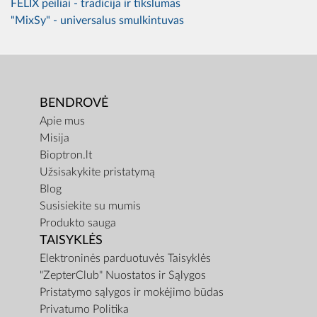
FELIX peiliai - tradicija ir tikslumas
"MixSy" - universalus smulkintuvas
BENDROVĖ
Apie mus
Misija
Bioptron.lt
Užsisakykite pristatymą
Blog
Susisiekite su mumis
Produkto sauga
TAISYKLĖS
Elektroninės parduotuvės Taisyklės
"ZepterClub" Nuostatos ir Sąlygos
Pristatymo sąlygos ir mokėjimo būdas
Privatumo Politika