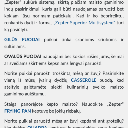
„Zepter“ sukūrė sistemą, skirtą plačiam maisto gaminimo
indų pasirinkimui, kuris gali būti naudojamas paruošti bet
kokiam jūsų norimam patiekalui. Kad ir ko beprireiktų,
renkantis dydį ir formą,
„Zepter Superior Multisystem“
turi
ką pasiūlyti.
GILŪS PUODAI
puikiai tinka skanioms sriuboms ir
sultiniams.
OVALŪS PUODAI
naudojami bet kokios rūšies jums, šeimai
ar svečiams skirtiems kepsniams lengvai paruošti.
Norite puikiai paruošti troškintą mėsą ar žuvį? Pasirinkite
vieną iš mūsų įvairių dydžių
CASSEROLE
puodą, kad
ateityje galėtumėte siekti kulinarinių sveiko maisto
gaminimo aukštumų.
Staiga panorėjote kepto maisto? Naudokite „Zepter“
FRYING PAN
keptuvę be jokių riebalų.
Norite puikiai paruošti mėsą ar žuvį kepdami ant grotelių?
Naudokite
QUADRA
keptuvę ir pagerinkite savo kepimo