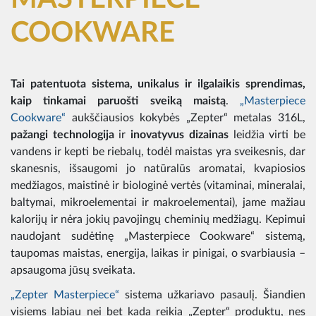
COOKWARE
Tai patentuota sistema, unikalus ir ilgalaikis sprendimas,
kaip tinkamai paruošti sveiką maistą
.
„Masterpiece
Cookware“
aukščiausios kokybės „Zepter“ metalas 316L,
pažangi technologija
ir
inovatyvus dizainas
leidžia virti be
vandens ir kepti be riebalų, todėl maistas yra sveikesnis, dar
skanesnis, išsaugomi jo natūralūs aromatai, kvapiosios
medžiagos, maistinė ir biologinė vertės (vitaminai, mineralai,
baltymai, mikroelementai ir makroelementai), jame mažiau
kalorijų ir nėra jokių pavojingų cheminių medžiagų. Kepimui
naudojant sudėtinę „Masterpiece Cookware“ sistemą,
taupomas maistas, energija, laikas ir pinigai, o svarbiausia –
apsaugoma jūsų sveikata.
„Zepter Masterpiece“
sistema užkariavo pasaulį. Šiandien
visiems labiau nei bet kada reikia „Zepter“ produktų, nes