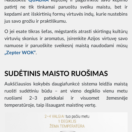
patirtį ne tik tinkamai paruoštu sveiku maistu, bet ir
kepdami ant išskirtinių formų virtuvės indų, kurie nustebins
jus savo grožiu ir praktiškumu.
O jei esate tikras šefas, mėgstantis atrasti skirtingų kultūrų
virtuvių skonius ir aromatus, įsirenkite Azijos virtuvę savo
namuose ir paruoškite sveikesnį maistą naudodami mūsų
„Zepter WOK“
.
SUDĖTINIS MAISTO RUOŠIMAS
Aukščiausios kokybės daugiafunkcė sistema leidžia maistą
ruošti sudėtiniu būdu – ant vieno degiklio vienu metu
ruošiami 2–3 patiekalai ir visuomet žemesnėje
temperatūroje, taip išsaugant maistinę vertę.