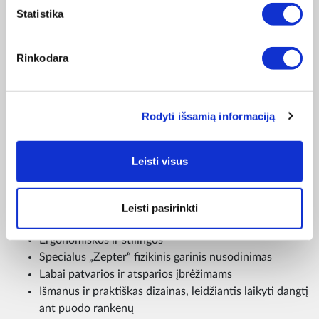
Statistika
SAUGUS LIETIMAS –
Rinkodara
„ZEPTER“ RANKENOS
Patentuotos „Zepter“ rankenos yra unikalaus dizaino ir
Rodyti išsamią informaciją
neįkaista, nes dėl naujosios technologijos labai mažai
liečiasi su „Zepter Smart Line Masterpiece“ puodų korpusu.
Leisti visus
Dėl ergonomiško ir stilingo dizaino tokias rankenas patogu
suimti ir laikyti. Puodus su tokiomis rankenomis saugu
naudoti orkaitėje, o rankenas lengva valyti.
Leisti pasirinkti
Unikalaus dizaino, patentuotos, neįkaista
Ergonomiškos ir stilingos
Specialus „Zepter“ fizikinis garinis nusodinimas
Labai patvarios ir atsparios įbrėžimams
Išmanus ir praktiškas dizainas, leidžiantis laikyti dangtį
ant puodo rankenų