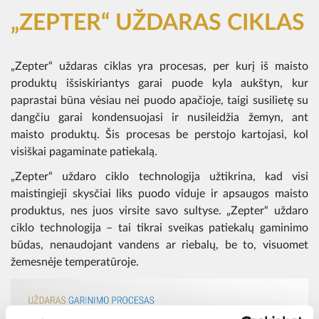
„ZEPTER“ UŽDARAS CIKLAS
„Zepter“ uždaras ciklas yra procesas, per kurį iš maisto
produktų išsiskiriantys garai puode kyla aukštyn, kur
paprastai būna vėsiau nei puodo apačioje, taigi susilietę su
dangčiu garai kondensuojasi ir nusileidžia žemyn, ant
maisto produktų. Šis procesas be perstojo kartojasi, kol
visiškai pagaminate patiekalą.
„Zepter“ uždaro ciklo technologija užtikrina, kad visi
maistingieji skysčiai liks puodo viduje ir apsaugos maisto
produktus, nes juos virsite savo sultyse. „Zepter“ uždaro
ciklo technologija – tai tikrai sveikas patiekalų gaminimo
būdas, nenaudojant vandens ar riebalų, be to, visuomet
žemesnėje temperatūroje.