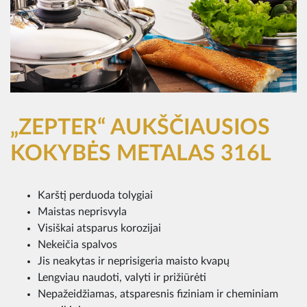
„ZEPTER“ AUKŠČIAUSIOS
KOKYBĖS METALAS 316L
Karštį perduoda tolygiai
Maistas neprisvyla
Visiškai atsparus korozijai
Nekeičia spalvos
Jis neakytas ir neprisigeria maisto kvapų
Lengviau naudoti, valyti ir prižiūrėti
Nepažeidžiamas, atsparesnis fiziniam ir cheminiam