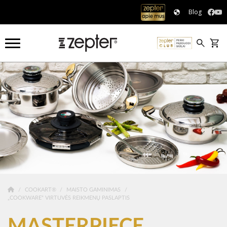
Blog
COOKART®
MAISTO GAMINIMAS
„COOKWARE“ VIRTUVĖS REIKMENŲ PASLAPTIS
MASTERPIECE