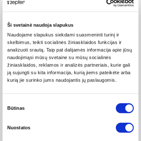
Ši svetainė naudoja slapukus
Naudojame slapukus siekdami suasmeninti turinį ir
skelbimus, teikti socialinės žiniasklaidos funkcijas ir
analizuoti srautą. Taip pat dalijamės informacija apie jūsų
naudojimąsi mūsų svetaine su mūsų socialinės
„ZEPTER“ PUODŲ KRAŠTAS
žiniasklaidos, reklamos ir analizės partneriais, kurie gali
ją sujungti su kita informacija, kurią jiems pateikėte arba
kurią jie surinko jums naudojantis jų paslaugomis.
Neišsilieja, jis vėsesnis už puodo dugną ir visada lieka
švarus.
„ZEPTER“ PUODŲ SIENELĖS
Sutikimo
Būtinas
pasirinkimas
/ KORPUSAS
Nuostatos
Visada vėsesni už dugną, leidžia kondensuoti maistinius
skysčius ir palaiko uždarą ciklą.