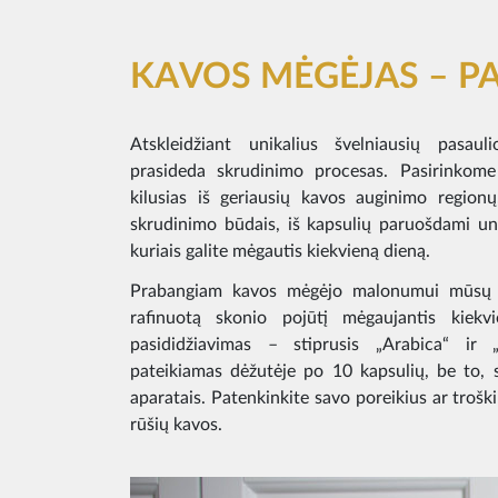
KAVOS MĖGĖJAS – PA
Atskleidžiant unikalius švelniausių pasau
prasideda skrudinimo procesas. Pasirinkome
kilusias iš geriausių kavos auginimo regionų
skrudinimo būdais, iš kapsulių paruošdami un
kuriais galite mėgautis kiekvieną dieną.
Prabangiam kavos mėgėjo malonumui mūsų ka
rafinuotą skonio pojūtį mėgaujantis kiek
pasididžiavimas – stiprusis „Arabica“ ir
pateikiamas dėžutėje po 10 kapsulių, be to,
aparatais. Patenkinkite savo poreikius ar trošk
rūšių kavos.