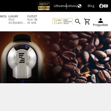
Lithuania
Lietuvių
Blog
LNESS
LUXURY
OUTLET
STYLE
NUO -5%
ACCESSORIES ...
IKI -60%
Prisijunkite