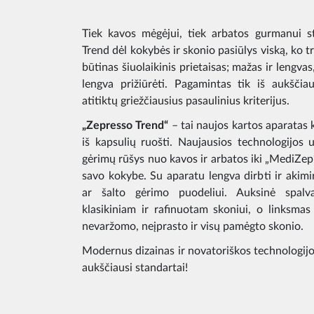
Tiek kavos mėgėjui, tiek arbatos gurmanui st
Trend dėl kokybės ir skonio pasiūlys viską, ko t
būtinas šiuolaikinis prietaisas; mažas ir lengvas,
lengva prižiūrėti. Pagamintas tik iš aukšči
atitiktų griežčiausius pasaulinius kriterijus.
„Zepresso Trend“
– tai naujos kartos aparatas 
iš kapsulių ruošti. Naujausios technologijos už
gėrimų rūšys nuo kavos ir arbatos iki „MediZe
savo kokybe. Su aparatu lengva dirbti ir akimi
ar šalto gėrimo puodeliui. Auksinė spalva
klasikiniam ir rafinuotam skoniui, o linksma
nevaržomo, neįprasto ir visų pamėgto skonio.
Modernus dizainas ir novatoriškos technologij
aukščiausi standartai!