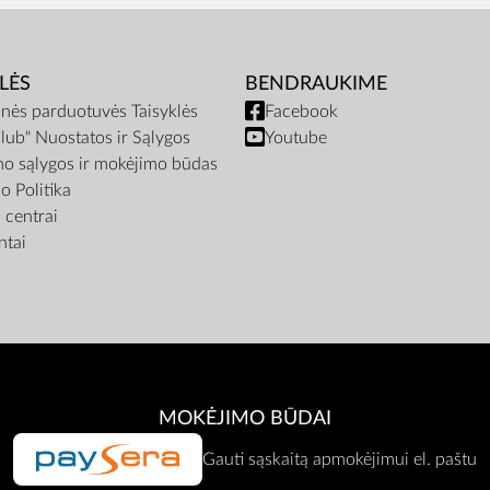
LĖS
BENDRAUKIME
inės parduotuvės Taisyklės
Facebook
lub" Nuostatos ir Sąlygos
Youtube
mo sąlygos ir mokėjimo būdas
o Politika
centrai
tai
MOKĖJIMO BŪDAI
Gauti sąskaitą apmokėjimui el. paštu