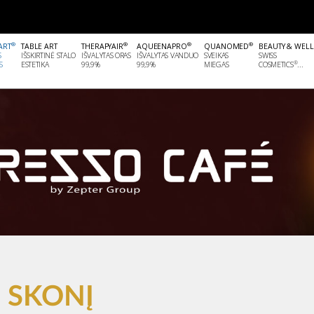
®
®
®
®
ART
TABLE ART
THERAPYAIR
AQUEENAPRO
QUANOMED
BEAUTY & WEL
S
IŠSKIRTINĖ STALO
IŠVALYTAS ORAS
IŠVALYTAS VANDUO
SVEIKAS
SWISS
®
S
ESTETIKA
99,9%
99,9%
MIEGAS
COSMETICS
...
 SKONĮ