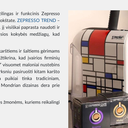
ilingas ir funkcinis Zepresso
rokštate.
ZEPRESSO TREND
–
 jį visiškai paprasta naudoti ir
ausios kokybės medžiagų, kad
karštiems ir šaltiems gėrimams
tikrina, kad įvairios firminių
p“ visuomet maloniai nustebins
rksniu pasiruošti kitam karšto
 puikiai tinka tradiciniam,
s Mondrian dizainas dera prie
os žmonėms, kuriems reikalingi