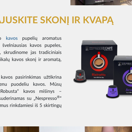
JUSKITE SKONĮ IR KVAPĄ
lio
kavos
pupelių aromatus
 švelniausias kavos pupeles,
, skrudinome jas tradiciniais
ikalų kavos skonį ir aromatą,
vos pasirinkimas užtikrina
vienu puodeliu kavos. Mūsų
 „Robusta“ kavos mišinys –
®
 suderinamas su „Nespresso
“
imus rinkdamiesi iš 5 skirtingų