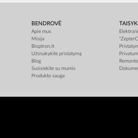
BENDROVĖ
TAISYK
Apie mus
Elektron
Misija
"ZepterC
Bioptron.lt
Pristaty
Užsisakykite pristatymą
Privatum
Blog
Remonto 
Susisiekite su mumis
Dokumen
Produkto sauga