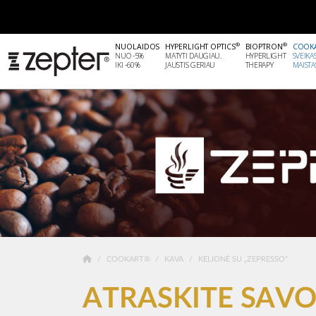
®
®
NUOLAIDOS
HYPERLIGHT OPTICS
BIOPTRON
COOK
NUO -5%
MATYTI DAUGIAU.
HYPERLIGHT
SVEIKA
IKI -60%
JAUSTIS GERIAU
THERAPY
MAISTA
COOKART®
KAVA
KELIONĖ SU „ZEPRESSO“
ATRASKITE SAVO