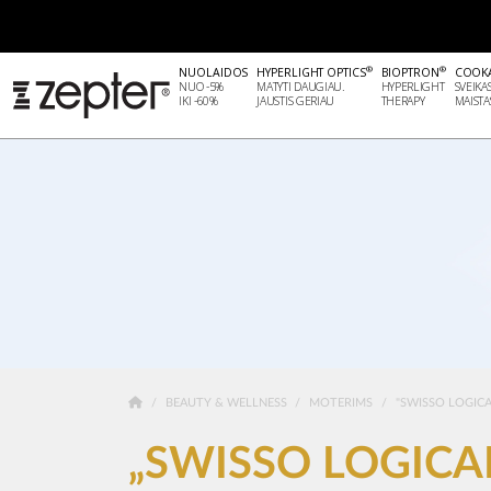
®
®
NUOLAIDOS
HYPERLIGHT OPTICS
BIOPTRON
COOK
NUO -5%
MATYTI DAUGIAU.
HYPERLIGHT
SVEIKA
IKI -60%
JAUSTIS GERIAU
THERAPY
MAISTA
BEAUTY & WELLNESS
MOTERIMS
"SWISSO LOGICA
„SWISSO LOGICA