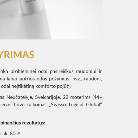
YRIMAS
nka probleminei odai pasireiškus raudoniui ir
na labai jautrios odos požymius, pvz., raudonį,
 odai neįtikėtiną komforto pojūtį.
as Neučatelyje, Šveicarijoje, 22 moterims (44–
ienas buvo taikomas „Swisso Logical Global“
lbinančius rezultatus:
s iki 80 %