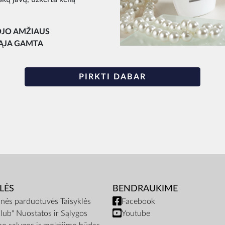
OJO AMŽIAUS
ĄJA GAMTA
PIRKTI DABAR
LĖS
BENDRAUKIME
inės parduotuvės Taisyklės
Facebook
lub" Nuostatos ir Sąlygos
Youtube