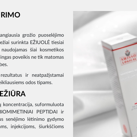
ŪRIMO
angiausia grožio puoselėjimo
viežiai surinkta EŽIUOLĖ tiesiai
s, naudojamas šiai kosmetikos
udingas poveikis ne tik matomas
bes.
rezultatus ir neatpažįstamai
reikliausiems odos tipams.
IEŽIŪRA
gų koncentracija, suformuluota
, BIOMIMETINIAI PEPTIDAI ir
ngus senėjimo lėtinimo gydymo
ms, injekcijoms, šiurkščioms