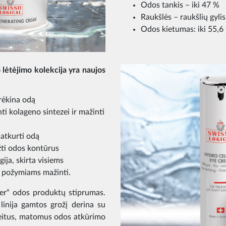
Odos tankis – iki 47 %
Raukšlės – raukšlių gyli
Odos kietumas: iki 55,6
ėtėjimo kolekcija yra naujos
 drėkina odą
nti kolageno sintezei ir mažinti
 atkurti odą
ėžti odos kontūrus
ija, skirta visiems
 požymiams mažinti.
er“ odos produktų stiprumas.
inija gamtos grožį derina su
reitus, matomus odos atkūrimo