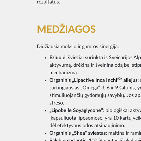
rezultatus.
MEDŽIAGOS
Didžiausia mokslo ir gamtos sinergija.
Ežiuolė
, šviežiai surinkta iš Šveicarijos Al
aktyvumą, drėkina ir švelnina odą bei stip
mechanizmą.
®
Organinis „Lipactive Inca Inchi
“ aliejus
:
turtingiausias „Omega“ 3, 6 ir 9 šaltinis, 
stimuliuojančių gydomųjų savybių. Jos a
streso.
„Lipobelle Soyaglycone“
: biologiškai akty
įkapsuliuota liposomose, yra 10 kartų vei
dėl efektyvaus odos atsinaujinimo.
Organinis „Shea“ sviestas
: maitina ir ram
Salyklo paslaptis
: 100 % gautas iš ekologi