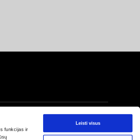
Leisti visus
s funkcijas ir
mūsų