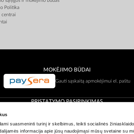
mo sąlygos ir mokėjimo būdas
o Politika
centrai
tai
MOKĖJIMO BŪDAI
Gauti sąskaitą apmokėjimui el. paštu
PRISTATYMO PASIRINKIMAS
ukus
Atsiėmimas Zepter atstovybėje
i suasmeninti turinį ir skelbimus, teikti socialinės žiniasklaido
t dalijamės informacija apie jūsų naudojimąsi mūsų svetaine su 