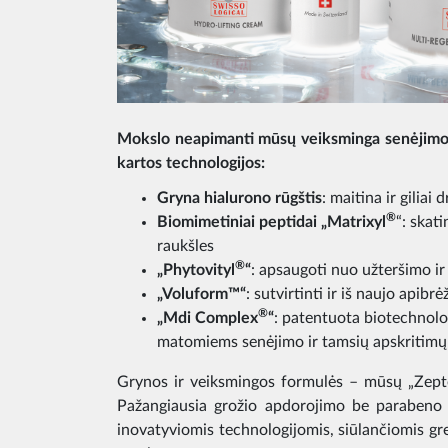
Mokslo neapimanti mūsų veiksminga senėjimo l
kartos technologijos:
Gryna hialurono rūgštis
: maitina ir giliai
®
Biomimetiniai peptidai „Matrixyl
“: skati
raukšles
®
„Phytovityl
“
: apsaugoti nuo užteršimo ir
„Voluform™“
: sutvirtinti ir iš naujo apibr
®
„Mdi Complex
“
: patentuota biotechnolog
matomiems senėjimo ir tamsių apskritimų
Grynos ir veiksmingos formulės – mūsų „Zept
Pažangiausia grožio apdorojimo be parabeno l
inovatyviomis technologijomis, siūlančiomis g