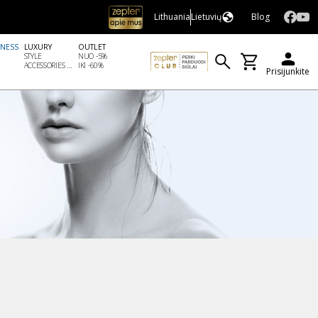
Lithuania
Lietuvių
Blog
LNESS
LUXURY
OUTLET
STYLE
NUO -5%
ACCESSORIES ...
IKI -60%
Prisijunkite