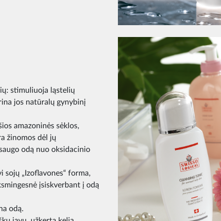
pių: stimuliuoja ląstelių
rina jos natūralų gynybinį
 šios amazoninės sėklos,
yra žinomos dėl jų
psaugo odą nuo oksidacinio
vi sojų „Izoflavones“ forma,
ksmingesnė įsiskverbant į odą
ina odą.
škų javų, užkerta kelią