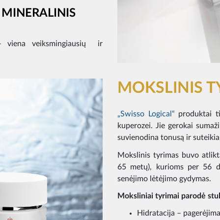
 MINERALINIS
– viena veiksmingiausių ir
MOKSLINIS T
„Swisso Logical“
produktai ti
kuperozei. Jie gerokai sumaži
suvienodina tonusą ir suteikia
Mokslinis tyrimas buvo atlikt
65 metų), kurioms per 56 d
senėjimo lėtėjimo gydymas.
Moksliniai tyrimai parodė stu
Hidratacija – pagerėjima