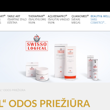
®
®
®
®
ART
TABLE ART
THERAPYAIR
AQUEENAPRO
QUANOMED
BEAUTY & WEL
S
IŠSKIRTINĖ STALO
IŠVALYTAS ORAS
IŠVALYTAS VANDUO
SVEIKAS
SWISS
®
S
ESTETIKA
99,9%
99,9%
MIEGAS
COSMETICS
...
L" ODOS PRIEŽIŪRA
L“ ODOS PRIEŽIŪRA