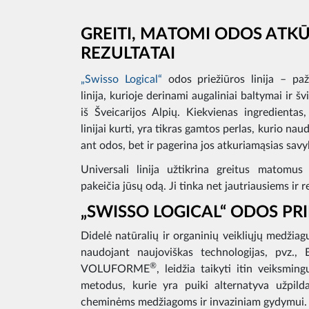
GREITI, MATOMI ODOS ATK
REZULTATAI
„Swisso Logical“
odos priežiūros linija – paž
linija, kurioje derinami augaliniai baltymai ir š
iš Šveicarijos Alpių. Kiekvienas ingredienta
linijai kurti, yra tikras gamtos perlas, kurio na
ant odos, bet ir pagerina jos atkuriamąsias savy
Universali linija užtikrina greitus matomus 
pakeičia jūsų odą. Ji tinka net jautriausiems ir 
„SWISSO LOGICAL“ ODOS PR
Didelė natūralių ir organinių veikliųjų medžia
naudojant naujoviškas technologijas, pvz.
®
VOLUFORME
, leidžia taikyti itin veiksmi
metodus, kurie yra puiki alternatyva užpilda
cheminėms medžiagoms ir invaziniam gydymui.