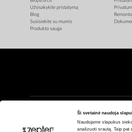
Bioptron.lt
Pristaty
Užsisakykite pristatymą
Privatum
Blog
Remonto 
Susisiekite su mumis
Dokumen
Produkto sauga
Ši svetainė naudoja slap
Naudojame slapukus siekdam
analizuoti srautą. Taip pa