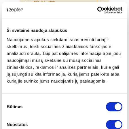
nuo -5% iki -40%
Ši svetainė naudoja slapukus
Naudojame slapukus siekdami suasmeninti turinį ir
skelbimus, teikti socialinės žiniasklaidos funkcijas ir
analizuoti srautą. Taip pat dalijamės informacija apie jūsų
naudojimąsi mūsų svetaine su mūsų socialinės
žiniasklaidos, reklamos ir analizės partneriais, kurie gali
ją sujungti su kita informacija, kurią jiems pateikėte arba
kurią jie surinko jums naudojantis jų paslaugomis.
SKINOPTIM
Sutikimo
Būtinas
pasirinkimas
Įprasta kaina
€ 100,90
Nuostatos
ⓘ