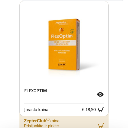
FLEXOPTIM
Įprasta kaina
€ 18,90
ⓘ
ZepterClub
kaina
Prisijunkite ir pirkite