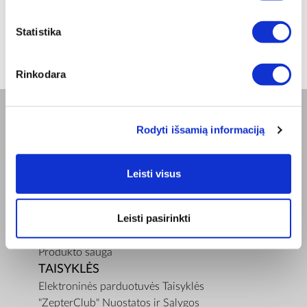
ZepterClub
kaina
Prisijunkite ir pirkite
nuo -5% iki -40%
Statistika
Rinkodara
Rodyti išsamią informaciją
BENDROVĖ
Apie mus
Misija
Leisti visus
Bioptron.lt
Užsisakykite pristatymą
Leisti pasirinkti
Blog
Susisiekite su mumis
Produkto sauga
TAISYKLĖS
Elektroninės parduotuvės Taisyklės
"ZepterClub" Nuostatos ir Sąlygos