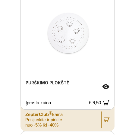
PURŠKIMO PLOKŠTĖ
Įprasta kaina
€ 9,50
ⓘ
ZepterClub
kaina
Prisijunkite ir pirkite
nuo -5% iki -40%