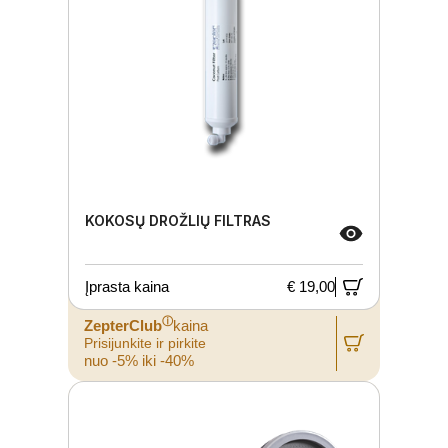
KOKOSŲ DROŽLIŲ FILTRAS
Įprasta kaina
€ 19,00
ⓘ
ZepterClub
kaina
Prisijunkite ir pirkite
nuo -5% iki -40%