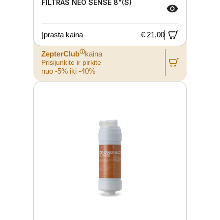
FILTRAS NEO SENSE 8"(S)
Įprasta kaina
€ 21,00
ⓘ
ZepterClub
kaina
Prisijunkite ir pirkite
nuo -5% iki -40%