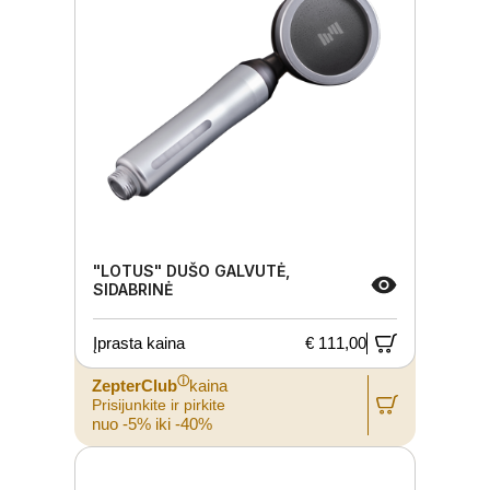
"LOTUS" DUŠO GALVUTĖ,
SIDABRINĖ
Įprasta kaina
€ 111,00
ⓘ
ZepterClub
kaina
Prisijunkite ir pirkite
nuo -5% iki -40%