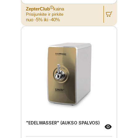
ⓘ
ZepterClub
kaina
Prisijunkite ir pirkite
nuo -5% iki -40%
"EDELWASSER" (AUKSO SPALVOS)