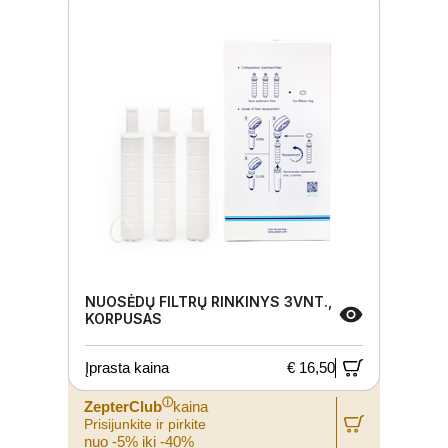
NUOSĖDŲ FILTRŲ RINKINYS 3VNT.,
KORPUSAS
Įprasta kaina
€ 16,50
ⓘ
ZepterClub
kaina
Prisijunkite ir pirkite
nuo -5% iki -40%