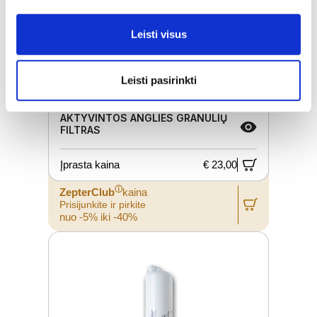
Leisti visus
Leisti pasirinkti
AKTYVINTOS ANGLIES GRANULIŲ
FILTRAS
Įprasta kaina
€ 23,00
ⓘ
ZepterClub
kaina
Prisijunkite ir pirkite
nuo -5% iki -40%