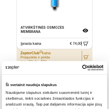
ATVIRKŠTINĖS OSMOZĖS
MEMBRANA
Įprasta kaina
€ 74,00
ⓘ
ZepterClub
kaina
Prisijunkite ir pirkite
nuo -5% iki -40%
Ši svetainė naudoja slapukus
Naudojame slapukus siekdami suasmeninti turinį ir
skelbimus, teikti socialinės žiniasklaidos funkcijas ir
analizuoti srautą. Taip pat dalijamės informacija apie jūsų