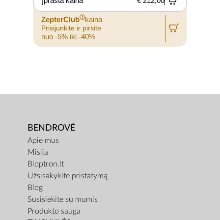
Įprasta kaina
€ 212,00
ⓘ
ZepterClub
kaina
Prisijunkite ir pirkite
nuo -5% iki -40%
BENDROVĖ
Apie mus
Misija
Bioptron.lt
Užsisakykite pristatymą
Blog
Susisiekite su mumis
Produkto sauga