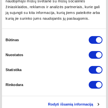
naudojimąsi mūsų svetaine su mūsų socialinės
žiniasklaidos, reklamos ir analizės partneriais, kurie gali
ją sujungti su kita informacija, kurią jiems pateikėte arba
kurią jie surinko jums naudojantis jų paslaugomis.
POLIPROPILENINIS FILTRAS (5
Sutikimo
MIKRONŲ)
Būtinas
pasirinkimas
Įprasta kaina
€ 21,00
Nuostatos
ⓘ
ZepterClub
kaina
Prisijunkite ir pirkite
nuo -5% iki -40%
Statistika
Rinkodara
Rodyti išsamią informaciją