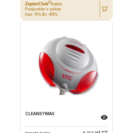
ⓘ
ZepterClub
kaina
Prisijunkite ir pirkite
nuo -5% iki -40%
CLEANSYMAG