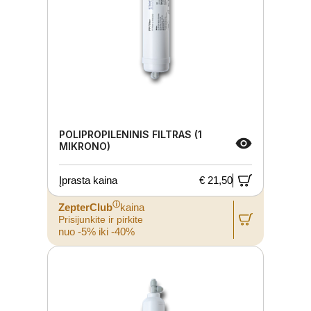
POLIPROPILENINIS FILTRAS (1
MIKRONO)
Įprasta kaina
€ 21,50
ⓘ
ZepterClub
kaina
Prisijunkite ir pirkite
nuo -5% iki -40%