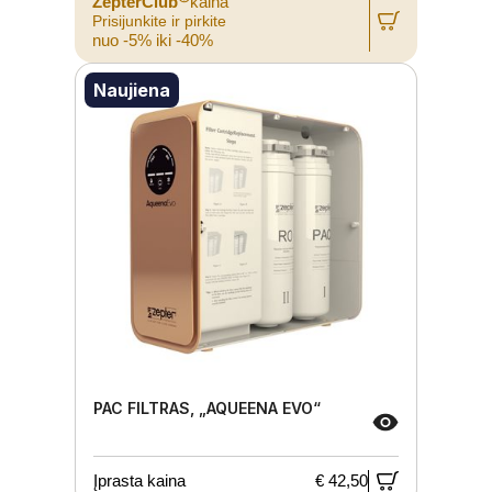
ZepterClub
kaina
Prisijunkite ir pirkite
nuo -5% iki -40%
Naujiena
PAC FILTRAS, „AQUEENA EVO“
Įprasta kaina
€ 42,50