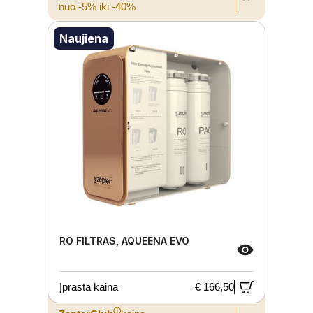
nuo -5% iki -40%
Naujiena
RO FILTRAS, AQUEENA EVO
Įprasta kaina
€ 166,50
ⓘ