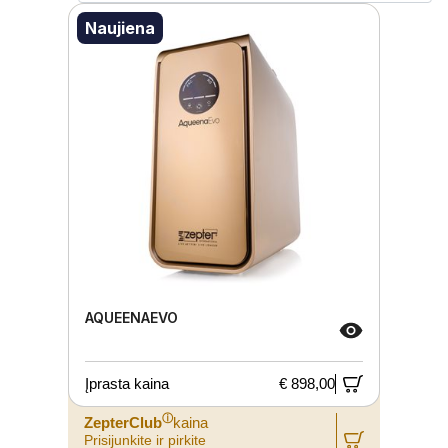
Naujiena
AQUEENAEVO
Įprasta kaina
€ 898,00
ⓘ
ZepterClub
kaina
Prisijunkite ir pirkite