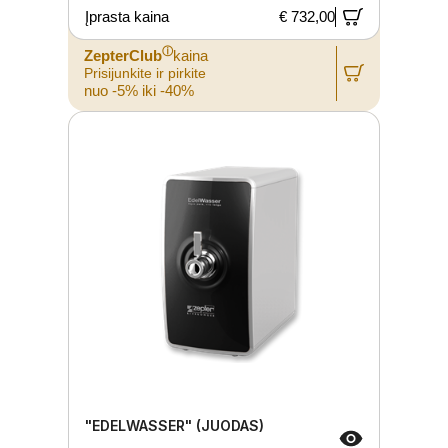
Įprasta kaina
€ 732,00
ⓘ
ZepterClub
kaina
Prisijunkite ir pirkite
nuo -5% iki -40%
"EDELWASSER" (JUODAS)