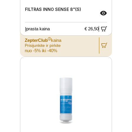
FILTRAS INNO SENSE 8"(S)
Įprasta kaina
€ 26,50
ⓘ
ZepterClub
kaina
Prisijunkite ir pirkite
nuo -5% iki -40%