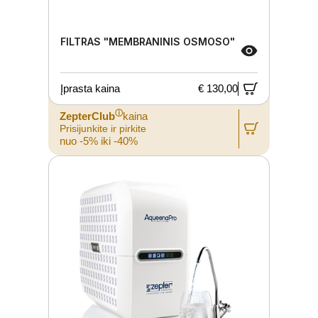
FILTRAS "MEMBRANINIS OSMOSO"
Įprasta kaina
€ 130,00
ⓘ
ZepterClub
kaina
Prisijunkite ir pirkite
nuo -5% iki -40%