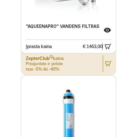
"AQUEENAPRO" VANDENS FILTRAS
Įprasta kaina
€ 1463,00
ⓘ
ZepterClub
kaina
Prisijunkite ir pirkite
nuo -5% iki -40%