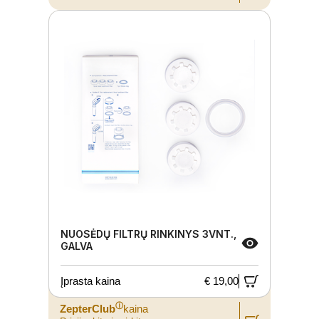
NUOSĖDŲ FILTRŲ RINKINYS 3VNT.,
GALVA
Įprasta kaina
€ 19,00
ⓘ
ZepterClub
kaina