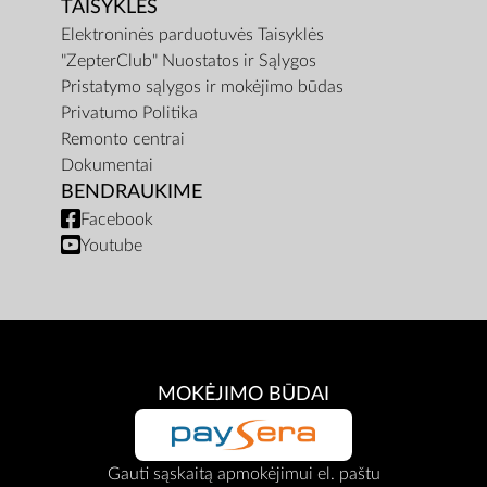
TAISYKLĖS
Elektroninės parduotuvės Taisyklės
"ZepterClub" Nuostatos ir Sąlygos
Pristatymo sąlygos ir mokėjimo būdas
Privatumo Politika
Remonto centrai
Dokumentai
BENDRAUKIME
Facebook
Youtube
MOKĖJIMO BŪDAI
Gauti sąskaitą apmokėjimui el. paštu