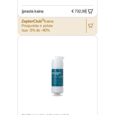
Įprasta kaina
€ 732,00
ⓘ
ZepterClub
kaina
Prisijunkite ir pirkite
nuo -5% iki -40%