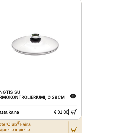
NGTIS SU
RMOKONTROLIERIUMI, Ø 28CM
asta kaina
€ 91,00
ⓘ
pterClub
kaina
ijunkite ir pirkite