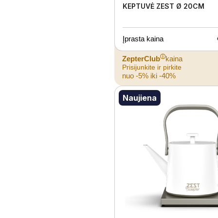
KEPTUVĖ ZEST Ø 20CM
Įprasta kaina
ⓘ
ZepterClub
kaina
Prisijunkite ir pirkite
nuo -5% iki -40%
Naujiena