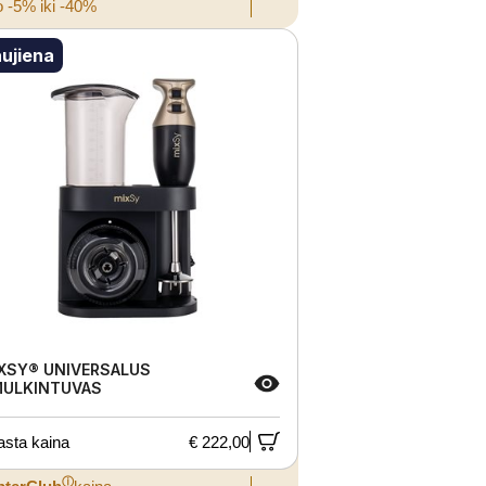
 -5% iki -40%
ujiena
XSY® UNIVERSALUS
ULKINTUVAS
asta kaina
€ 222,00
ⓘ