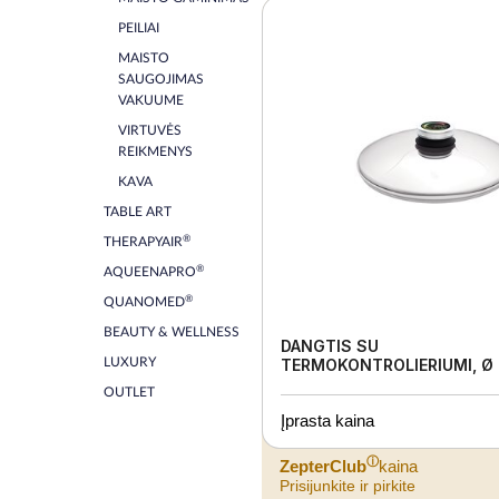
PEILIAI
MAISTO
SAUGOJIMAS
VAKUUME
VIRTUVĖS
REIKMENYS
KAVA
TABLE ART
®
THERAPYAIR
®
AQUEENAPRO
®
QUANOMED
BEAUTY & WELLNESS
DANGTIS SU
LUXURY
TERMOKONTROLIERIUMI, Ø
OUTLET
Įprasta kaina
ⓘ
ZepterClub
kaina
Prisijunkite ir pirkite