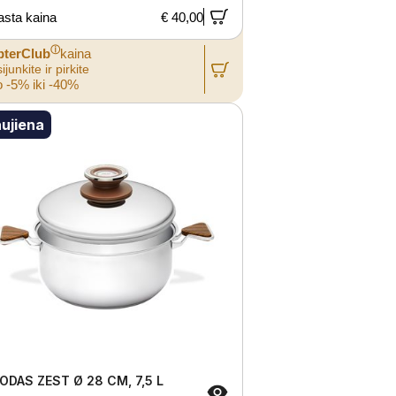
asta kaina
€ 40,00
ⓘ
pterClub
kaina
ijunkite ir pirkite
 -5% iki -40%
ujiena
ODAS ZEST Ø 28 CM, 7,5 L