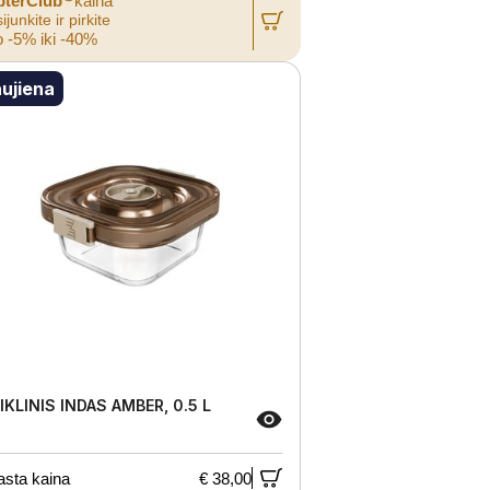
pterClub
kaina
ijunkite ir pirkite
 -5% iki -40%
ujiena
IKLINIS INDAS AMBER, 0.5 L
asta kaina
€ 38,00