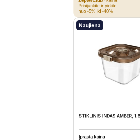
ZepterClub
kaina
Prisijunkite ir pirkite
nuo -5% iki -40%
Naujiena
STIKLINIS INDAS AMBER, 1.8
Įprasta kaina