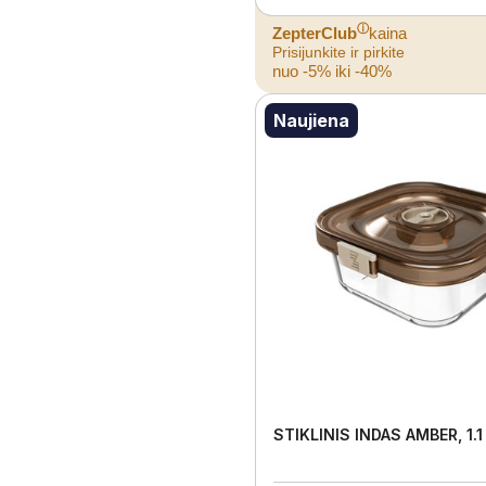
ⓘ
ZepterClub
kaina
Prisijunkite ir pirkite
nuo -5% iki -40%
Naujiena
STIKLINIS INDAS AMBER, 1.1