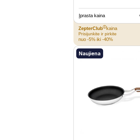
Įprasta kaina
ⓘ
ZepterClub
kaina
Prisijunkite ir pirkite
nuo -5% iki -40%
Naujiena