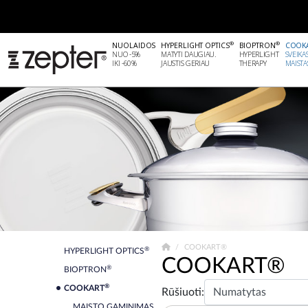
®
®
NUOLAIDOS
HYPERLIGHT OPTICS
BIOPTRON
COOK
NUO -5%
MATYTI DAUGIAU.
HYPERLIGHT
SVEIKA
IKI -60%
JAUSTIS GERIAU
THERAPY
MAISTA
COOKART®
®
HYPERLIGHT OPTICS
COOKART®
®
BIOPTRON
®
COOKART
Rūšiuoti:
MAISTO GAMINIMAS