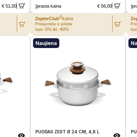
€ 51,00
Įprasta kaina
€ 56,00
Įpr
ⓘ
ZepterClub
kaina
Ze
Prisijunkite ir pirkite
Pris
nuo -5% iki -40%
nuo
Naujiena
Na
PUODAS ZEST Ø 24 CM, 4,8 L
PU