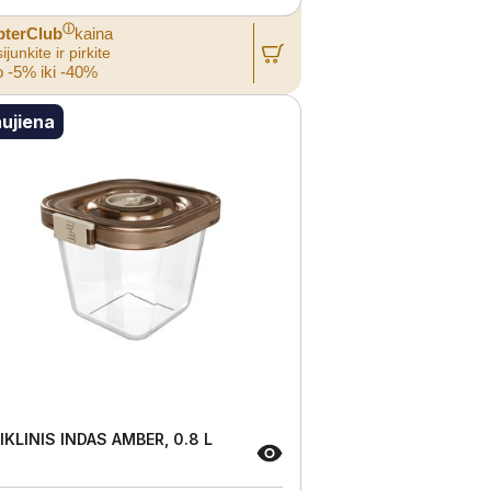
ⓘ
pterClub
kaina
ijunkite ir pirkite
 -5% iki -40%
ujiena
IKLINIS INDAS AMBER, 0.8 L