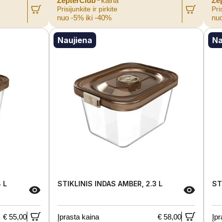
ZepterClub
kaina
Ze
Prisijunkite ir pirkite
Pris
nuo -5% iki -40%
nuo
Naujiena
Na
 L
STIKLINIS INDAS AMBER, 2.3 L
ST
€ 55,00
Įprasta kaina
€ 58,00
Įpr