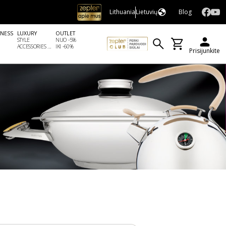
Lithuania
Lietuvių
Blog
LNESS
LUXURY
OUTLET
STYLE
NUO -5%
ACCESSORIES ...
IKI -60%
Prisijunkite