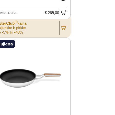
asta kaina
€ 268,00
ⓘ
pterClub
kaina
ijunkite ir pirkite
 -5% iki -40%
ujiena