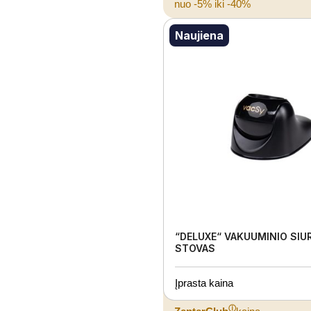
nuo -5% iki -40%
Naujiena
“DELUXE“ VAKUUMINIO SIU
STOVAS
Įprasta kaina
ⓘ