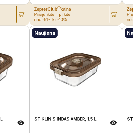
ⓘ
ZepterClub
kaina
Ze
Prisijunkite ir pirkite
Pris
nuo -5% iki -40%
nuo
Naujiena
Na
 L
STIKLINIS INDAS AMBER, 1.5 L
ST