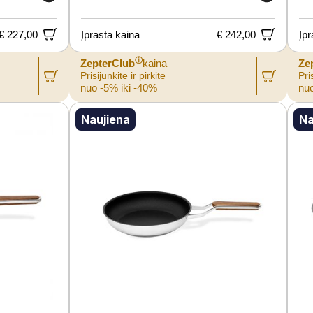
€ 227,00
Įprasta kaina
€ 242,00
Įpr
ⓘ
ZepterClub
kaina
Ze
Prisijunkite ir pirkite
Pris
nuo -5% iki -40%
nuo
Naujiena
Na