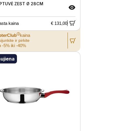
PTUVĖ ZEST Ø 28CM
asta kaina
€ 131,00
ⓘ
pterClub
kaina
ijunkite ir pirkite
 -5% iki -40%
ujiena