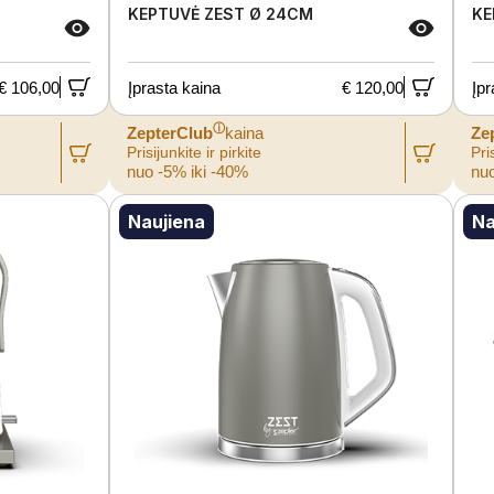
KEPTUVĖ ZEST Ø 24CM
KE
€ 106,00
Įprasta kaina
€ 120,00
Įpr
ⓘ
ZepterClub
kaina
Ze
Prisijunkite ir pirkite
Pris
nuo -5% iki -40%
nuo
Naujiena
Na