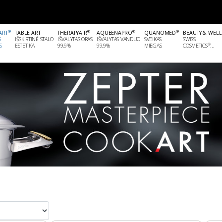
®
®
®
®
ART
TABLE ART
THERAPYAIR
AQUEENAPRO
QUANOMED
BEAUTY & WEL
S
IŠSKIRTINĖ STALO
IŠVALYTAS ORAS
IŠVALYTAS VANDUO
SVEIKAS
SWISS
®
S
ESTETIKA
99,9%
99,9%
MIEGAS
COSMETICS
...