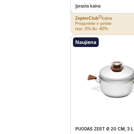
Įprasta kaina
ⓘ
ZepterClub
kaina
Prisijunkite ir pirkite
nuo -5% iki -40%
Naujiena
PUODAS ZEST Ø 20 CM, 3 L