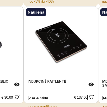
nuo -5% iki -40%
nuo
Naujiena
Na
RBLIO
INDUKCINĖ KAITLENTĖ
MI
SM
€ 30,00
Įprasta kaina
€ 137,00
Įpr
ⓘ