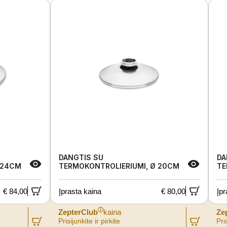
DANGTIS SU
DA
 24CM
TERMOKONTROLIERIUMI, Ø 20CM
TE
€ 84,00
Įprasta kaina
€ 80,00
Įpr
ⓘ
ZepterClub
kaina
Ze
Prisijunkite ir pirkite
Pris