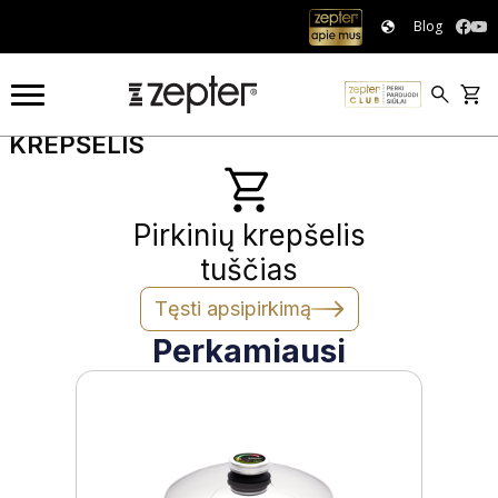
Blog
KREPŠELIS
KREPŠELIS
Pirkinių krepšelis
tuščias
Tęsti apsipirkimą
Perkamiausi