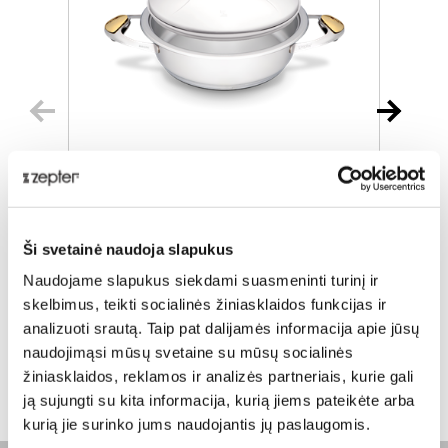
TROŠKINTUVAS, 3.0 L, Ø 24CM
Ši svetainė naudoja slapukus
Įprasta kaina
€ 483,00
Į
Naudojame slapukus siekdami suasmeninti turinį ir
ⓘ
skelbimus, teikti socialinės žiniasklaidos funkcijas ir
ZepterClub
kaina
Prisijunkite ir pirkite
P
analizuoti srautą. Taip pat dalijamės informacija apie jūsų
nuo -5% iki -40%
n
naudojimąsi mūsų svetaine su mūsų socialinės
žiniasklaidos, reklamos ir analizės partneriais, kurie gali
ją sujungti su kita informacija, kurią jiems pateikėte arba
kurią jie surinko jums naudojantis jų paslaugomis.