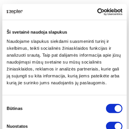
VacSy® Sandarinimo sistema ne tik išsaugos Jūsų
maistą iki penkių kartų ilgiau, bet taip pat naudodami ją
sutaupysite pinigų, kadangi nereikės išmesti sugedusios
mėsos, supelijusių produktų ar pamirštų maisto likučių.
Ši svetainė naudoja slapukus
Vartotojui draugiškas įrenginys turi lengvai
Naudojame slapukus siekdami suasmeninti turinį ir
kontroliuojamą valdymo skydelį, o patogus jo dizainas
skelbimus, teikti socialinės žiniasklaidos funkcijas ir
atlaisvins Jūsų virtuvės stalviršius. Galiausiai, ši sistema
analizuoti srautą. Taip pat dalijamės informacija apie jūsų
tikra pagalbininkė ir už virtuvės ribų- suvakuumuokite
naudojimąsi mūsų svetaine su mūsų socialinės
ledo gabalėlius iškylai, papuošalus, kad apsaugotumėt
žiniasklaidos, reklamos ir analizės partneriais, kurie gali
nuo dulėjimo bei svarbius dokumentus.
ją sujungti su kita informacija, kurią jiems pateikėte arba
Techniniai duomenys
kurią jie surinko jums naudojantis jų paslaugomis.
PREKĖS KODAS
Sutikimo
VS-S
Būtinas
pasirinkimas
PREKĖS PAVADINIMAS
VacSy® Vakuumavimo Maišeliuose aparatas,
Nuostatos