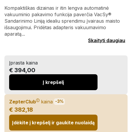
Kompaktiškas dizainas ir itin lengva automatinė
vakuuminio pakavimo funkcija paverčia VacSy®
Sandarinimo Liniją idealiu sprendimu įvairaus maisto
išsaugojimui. Pridėtas adapteris vakuumavimo
aparatą...
Skaityti daugiau
Įprasta kaina
€ 394,00
Į krepšelį
ⓘ
ZepterClub
kaina
-3%
€ 382,18
Įdėkite į krepšelį ir gaukite nuolaidą