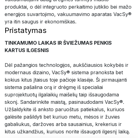
produktai, o dėl integruoto perkaitimo jutiklio bei mažo
energijos suvartojimo, vakuumavimo aparatas VacSy®
yra itin saugus ir ekonomiškas.
Pristatymas
TINKAMUMO LAIKAS IR ŠVIEŽUMAS PENKIS
KARTUS ILGESNIS
Dėl pažangios technologijos, aukščiausios kokybės ir
modernaus dizaino,
VacSy® sistema pranoksta bet
kokius kitus įtaisus toje pačioje klasėje. Ši pirmaujanti
sistema pašalina orą ir drėgmę iš specialiai
suprojektuotų ilgalaikių maišelių taip išsaugodama
skonį. Sandarinkite maistą, pasinaudodami VacSy®.
Užšaldykite iš anksto paruoštus patiekalus, kuriuos
galėsite pašildyti bet kuriuo metu, mėsos ir žuvies
gabaliukus, daržoves arba sausainius, krekerius ir
kitus užkandžius, kuriuos norite išsaugoti ilgesnį laiką.