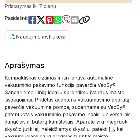
Pristatymas iki 7 dienų
Pasidalinti:
Naudojimo instrukcija
Aprašymas
Kompaktiškas dizainas ir itin lengva automatinė
vakuuminio pakavimo funkcija paverčia VacSy®
Sandarinimo Liniją idealiu sprendimu įvairaus maisto
išsaugojimui. Pridėtas adapteris vakuumavimo aparatą
paverčia vakuumine pompa, suderinama su VacSy®
patentuotais vakuuminio pakavimo indais, universaliais
dangčiais ir butelių kamšteliais. Aparate yra integruoti
skysčio jutikliai, neleidžiantys skysčiui patekti į jį, kai
vakuumuojami daug drėgmės turintys maisto