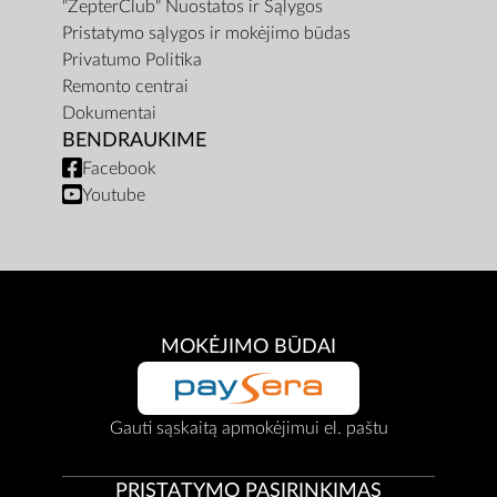
"ZepterClub" Nuostatos ir Sąlygos
Pristatymo sąlygos ir mokėjimo būdas
Privatumo Politika
Remonto centrai
Dokumentai
BENDRAUKIME
Facebook
Youtube
MOKĖJIMO BŪDAI
Gauti sąskaitą apmokėjimui el. paštu
PRISTATYMO PASIRINKIMAS