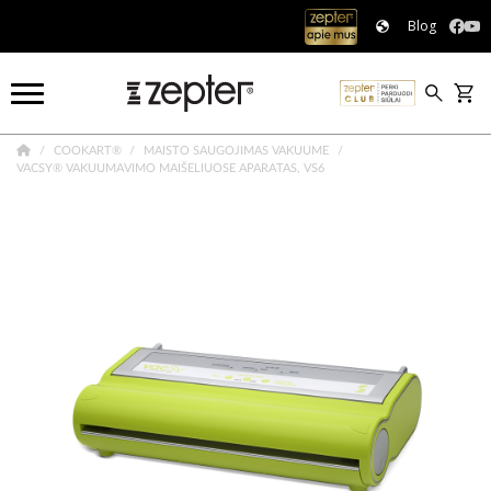
Blog
COOKART®
MAISTO SAUGOJIMAS VAKUUME
VACSY® VAKUUMAVIMO MAIŠELIUOSE APARATAS, VS6