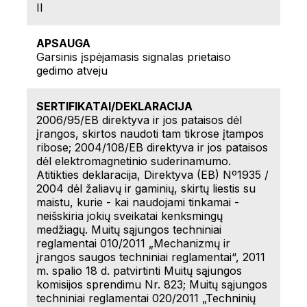
II
APSAUGA
Garsinis įspėjamasis signalas prietaiso
gedimo atveju
SERTIFIKATAI/DEKLARACIJA
2006/95/EB direktyva ir jos pataisos dėl
įrangos, skirtos naudoti tam tikrose įtampos
ribose; 2004/108/EB direktyva ir jos pataisos
dėl elektromagnetinio suderinamumo.
Atitikties deklaracija, Direktyva (EB) Nº1935 /
2004 dėl žaliavų ir gaminių, skirtų liestis su
maistu, kurie - kai naudojami tinkamai -
neišskiria jokių sveikatai kenksmingų
medžiagų. Muitų sąjungos techniniai
reglamentai 010/2011 „Mechanizmų ir
įrangos saugos techniniai reglamentai“, 2011
m. spalio 18 d. patvirtinti Muitų sąjungos
komisijos sprendimu Nr. 823; Muitų sąjungos
techniniai reglamentai 020/2011 „Techninių