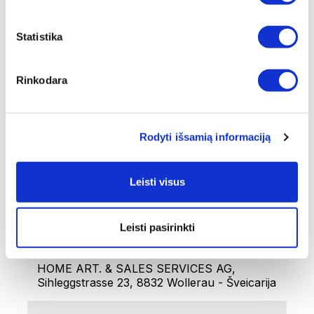
VS6
Statistika
GARANTIJA
2 metai
Rinkodara
BENDRAS SVORIS [KG]
4,04
Rodyti išsamią informaciją
GRYNASIS SVORIS [KG]
3,4
Leisti visus
TAIKYMAS
Oro pašalinimas ir vakuuminis pakavimas su
VacSy® Vakuuminiu Siurbliu
Leisti pasirinkti
GAMINTOJAS
HOME ART. & SALES SERVICES AG,
Sihleggstrasse 23, 8832 Wollerau - Šveicarija