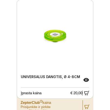
UNIVERSALUS DANGTIS, Ø 4-8CM
Įprasta kaina
€ 20,00
ⓘ
ZepterClub
kaina
Prisijunkite ir pirkite