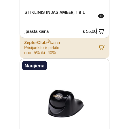
STIKLINIS INDAS AMBER, 1.8 L
Įprasta kaina
€ 55,00
ⓘ
ZepterClub
kaina
Prisijunkite ir pirkite
nuo -5% iki -40%
Naujiena