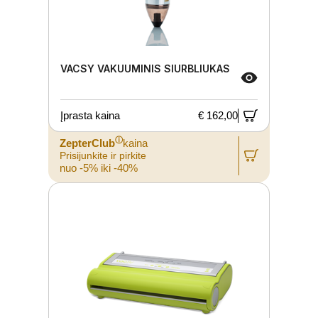
VACSY VAKUUMINIS SIURBLIUKAS
Įprasta kaina
€ 162,00
ⓘ
ZepterClub
kaina
Prisijunkite ir pirkite
nuo -5% iki -40%