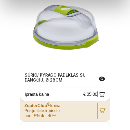
SŪRIO/ PYRAGO PADĖKLAS SU
DANGČIU, Ø 28CM
Įprasta kaina
€ 95,00
ⓘ
ZepterClub
kaina
Prisijunkite ir pirkite
nuo -5% iki -40%