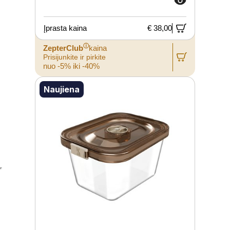
Įprasta kaina
€ 38,00
ⓘ
ZepterClub
kaina
Prisijunkite ir pirkite
nuo -5% iki -40%
Naujiena