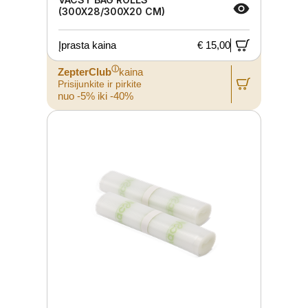
(300X28/300X20 CM)
Įprasta kaina
€ 15,00
ⓘ
ZepterClub
kaina
Prisijunkite ir pirkite
nuo -5% iki -40%