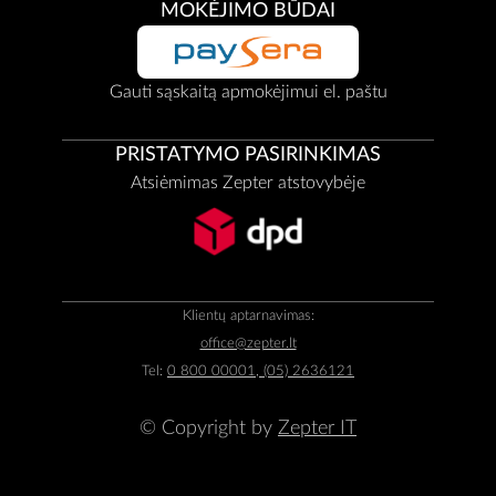
MOKĖJIMO BŪDAI
Gauti sąskaitą apmokėjimui el. paštu
PRISTATYMO PASIRINKIMAS
Atsiėmimas Zepter atstovybėje
Klientų aptarnavimas:
office@zepter.lt
Tel:
0 800 00001, (05) 2636121
© Copyright by
Zepter IT