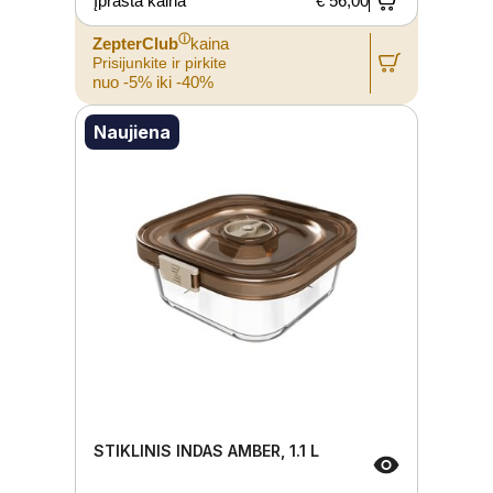
Įprasta kaina
€ 56,00
ⓘ
ZepterClub
kaina
Prisijunkite ir pirkite
nuo -5% iki -40%
Naujiena
STIKLINIS INDAS AMBER, 1.1 L