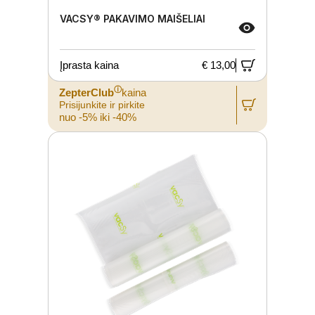
VACSY® PAKAVIMO MAIŠELIAI
Įprasta kaina
€ 13,00
ⓘ
ZepterClub
kaina
Prisijunkite ir pirkite
nuo -5% iki -40%