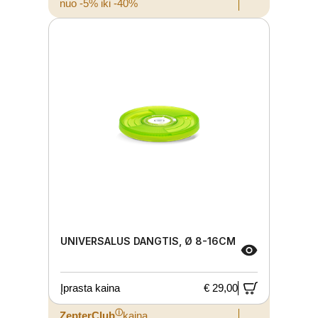
nuo -5% iki -40%
UNIVERSALUS DANGTIS, Ø 8-16CM
Įprasta kaina
€ 29,00
ⓘ
ZepterClub
kaina