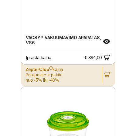
VACSY® VAKUUMAVIMO APARATAS,
VS6
Įprasta kaina
€ 394,00
ⓘ
ZepterClub
kaina
Prisijunkite ir pirkite
nuo -5% iki -40%