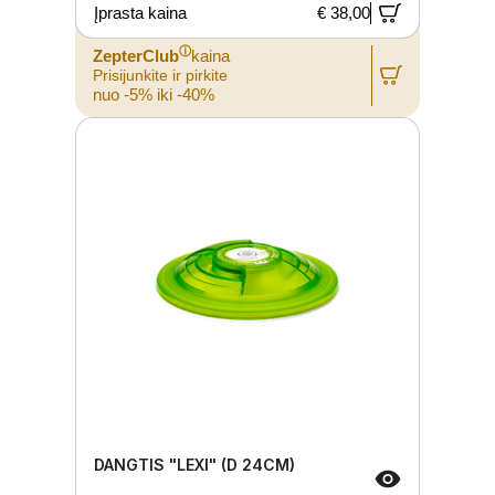
Įprasta kaina
€ 38,00
ⓘ
ZepterClub
kaina
Prisijunkite ir pirkite
nuo -5% iki -40%
DANGTIS "LEXI" (D 24CM)