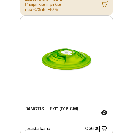
Prisijunkite ir pirkite
nuo -5% iki -40%
DANGTIS "LEXI" (D16 CM)
Įprasta kaina
€ 36,00