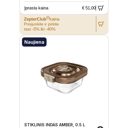
Įprasta kaina
€ 51,00
ⓘ
ZepterClub
kaina
Prisijunkite ir pirkite
nuo -5% iki -40%
Naujiena
STIKLINIS INDAS AMBER, 0.5 L