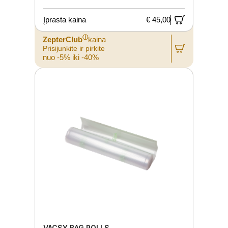
Įprasta kaina
€ 45,00
ⓘ
ZepterClub
kaina
Prisijunkite ir pirkite
nuo -5% iki -40%
VACSY BAG ROLLS