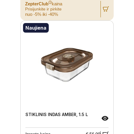
ⓘ
ZepterClub
kaina
Prisijunkite ir pirkite
nuo -5% iki -40%
Naujiena
STIKLINIS INDAS AMBER, 1.5 L