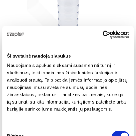
Ši svetainė naudoja slapukus
PLASTIKINIS INDAS 2.25 L
Naudojame slapukus siekdami suasmeninti turinį ir
skelbimus, teikti socialinės žiniasklaidos funkcijas ir
analizuoti srautą. Taip pat dalijamės informacija apie jūsų
Įprasta kaina
€ 50,00
naudojimąsi mūsų svetaine su mūsų socialinės
ⓘ
ZepterClub
kaina
žiniasklaidos, reklamos ir analizės partneriais, kurie gali
Prisijunkite ir pirkite
ją sujungti su kita informacija, kurią jiems pateikėte arba
nuo -5% iki -40%
kurią jie surinko jums naudojantis jų paslaugomis.
Sutikimo