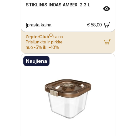
STIKLINIS INDAS AMBER, 2.3 L
Įprasta kaina
€ 58,00
ⓘ
ZepterClub
kaina
Prisijunkite ir pirkite
nuo -5% iki -40%
Naujiena