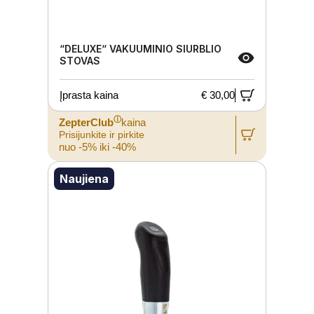
“DELUXE“ VAKUUMINIO SIURBLIO
STOVAS
Įprasta kaina
€ 30,00
ⓘ
ZepterClub
kaina
Prisijunkite ir pirkite
nuo -5% iki -40%
Naujiena