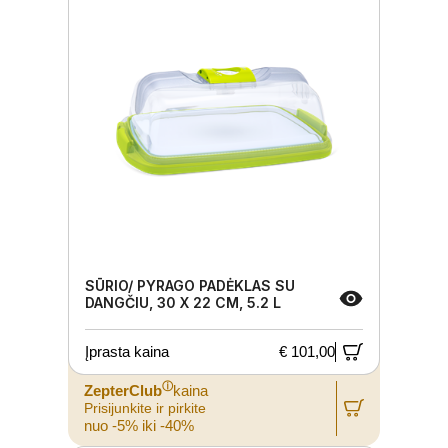
SŪRIO/ PYRAGO PADĖKLAS SU
DANGČIU, 30 X 22 CM, 5.2 L
Įprasta kaina
€ 101,00
ⓘ
ZepterClub
kaina
Prisijunkite ir pirkite
nuo -5% iki -40%