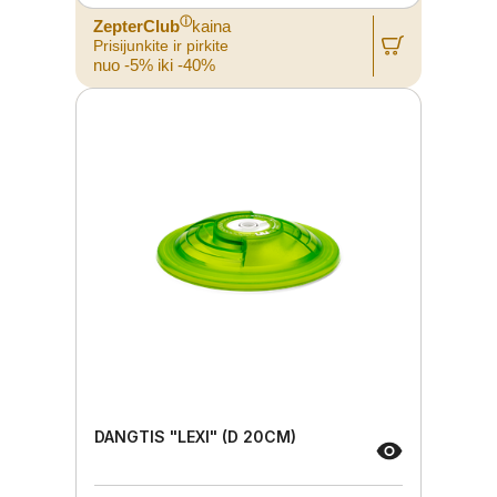
ⓘ
ZepterClub
kaina
Prisijunkite ir pirkite
nuo -5% iki -40%
DANGTIS "LEXI" (D 20CM)