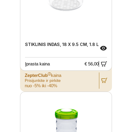
STIKLINIS INDAS, 18 X 9.5 CM, 1.8 L
Įprasta kaina
€ 56,00
ⓘ
ZepterClub
kaina
Prisijunkite ir pirkite
nuo -5% iki -40%