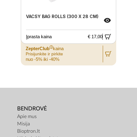
VACSY BAG ROLLS (300 X 28 CM)
Įprasta kaina
€ 17,00
ⓘ
ZepterClub
kaina
Prisijunkite ir pirkite
nuo -5% iki -40%
BENDROVĖ
Apie mus
Misija
Bioptron.lt