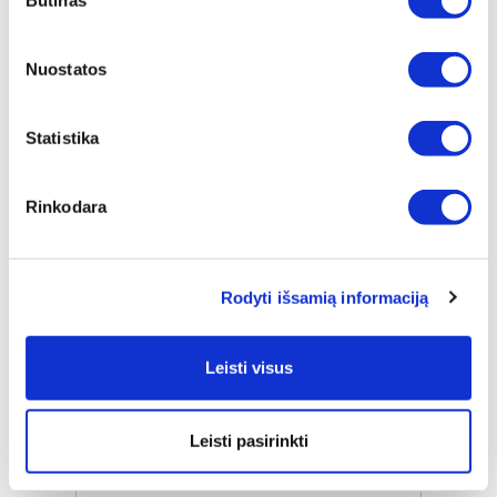
Būtinas
pasirinkimas
Nuostatos
Statistika
Rinkodara
SŪRIO/ PYRAGO PADĖKLAS SU
DANGČIU, Ø 19CM
Rodyti išsamią informaciją
Įprasta kaina
€ 76,00
Leisti visus
ⓘ
ZepterClub
kaina
Prisijunkite ir pirkite
nuo -5% iki -40%
Leisti pasirinkti