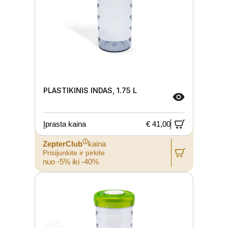
PLASTIKINIS INDAS, 1.75 L
Įprasta kaina
€ 41,00
ⓘ
ZepterClub
kaina
Prisijunkite ir pirkite
nuo -5% iki -40%