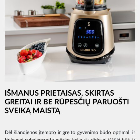
IŠMANUS PRIETAISAS, SKIRTAS
GREITAI IR BE RŪPESČIŲ PARUOŠTI
SVEIKĄ MAISTĄ
Dėl šiandienos įtempto ir greito gyvenimo būdo optimali ir
tinkamai subalansuota mityba kelia vis didesnį iššūkį būti ir