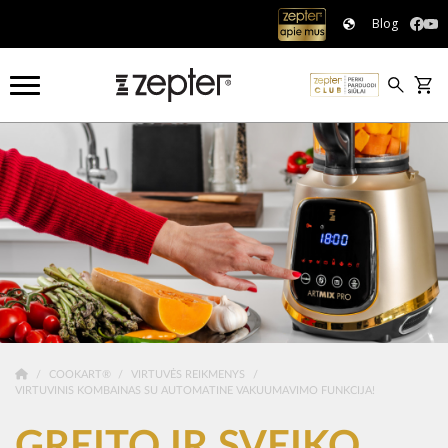
Blog
COOKART®
VIRTUVĖS REIKMENYS
VIRTUVINIS KOMBAINAS SU AUTOMATINE VAKUUMAVIMO FUNKCIJA!
GREITO IR SVEIKO