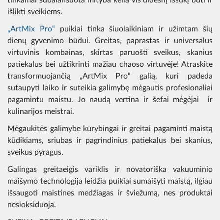
išlikti sveikiems.
„ArtMix Pro“
puikiai tinka šiuolaikiniam ir užimtam šių
dienų gyvenimo būdui. Greitas, paprastas ir universalus
virtuvinis kombainas, skirtas paruošti sveikus, skanius
patiekalus bei užtikrinti mažiau chaoso virtuvėje! Atraskite
transformuojančią „ArtMix Pro“ galią, kuri padeda
sutaupyti laiko ir suteikia galimybę mėgautis profesionaliai
pagamintu maistu. Jo naudą vertina ir šefai mėgėjai ir
kulinarijos meistrai.
Mėgaukitės galimybe kūrybingai ir greitai pagaminti maistą
kūdikiams, sriubas ir pagrindinius patiekalus bei skanius,
sveikus pyragus.
Galingas greitaeigis variklis ir novatoriška vakuuminio
maišymo technologija leidžia puikiai sumaišyti maistą, ilgiau
išsaugoti maistines medžiagas ir šviežumą, nes produktai
nesioksiduoja.