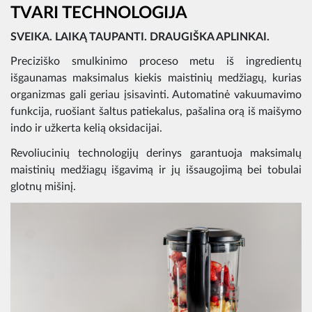
TVARI TECHNOLOGIJA
SVEIKA. LAIKĄ TAUPANTI. DRAUGIŠKA APLINKAI.
Preciziško smulkinimo proceso metu iš ingredientų
išgaunamas maksimalus kiekis maistinių medžiagų, kurias
organizmas gali geriau įsisavinti. Automatinė vakuumavimo
funkcija, ruošiant šaltus patiekalus, pašalina orą iš maišymo
indo ir užkerta kelią oksidacijai.
Revoliucinių technologijų derinys garantuoja maksimalų
maistinių medžiagų išgavimą ir jų išsaugojimą bei tobulai
glotnų mišinį.