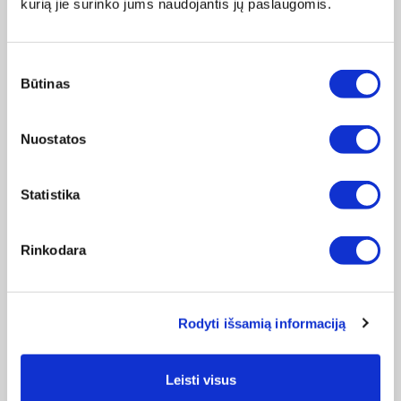
kurią jie surinko jums naudojantis jų paslaugomis.
Sutikimo
Būtinas
pasirinkimas
Nuostatos
Statistika
Rinkodara
ŠALTŲ GĖRIMŲ PROGRAMOS:
Rodyti išsamią informaciją
Vakuumavimo funkcija- apsauga nuo oksidacijos
Leisti visus
Vaisių ir daržovių sultys