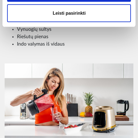
Šviežių vaisių kokteilis
Leisti pasirinkti
Šaldytų vaisių kokteilis
Ledo smulkinimas
Vynuogių sultys
Riešutų pienas
Indo valymas iš vidaus