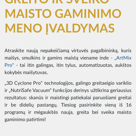
MAISTO GAMINIMO
MENO ĮVALDYMAS
Atraskite naują nepakeičiamą virtuvės pagalbininką, kuris
maišys, smulkins ir gamins maistą viename inde -
„ArtMix
Pro“
- tai itin galingas, itin tylus, automatizuotas, aukštos
kokybės maišytuvas.
„3D Cyclone Pro“ technologijos, galingo greitaeigio variklio
ir „NutriSafe Vacuum“ funkcijos derinys užtikrina geriausius
rezultatus: skanūs ir maistingi patiekalai paruošiami greitai
ir be didelių pastangų. Tiesiog pasirinkite vieną iš 16
programų ir mėgaukitės nauja, greita bei sveika maisto
gaminimo patirtimi!