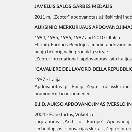
JAV ELLIS SALOS GARBĖS MEDALIS
2011 m. „Zepter“ apdovanotas už išskirtinį indėl
AUKSINIO MERKURIJAUS APDOVANOJIMA
1994, 1995, 1996, 1997 and 2010 - Italija
Elitinių Europos Bendrijos įmonių apdovanojim
naujų bei originalių produktų srityje.
„Zepter International“ apdovanotas kaip Italijo
“CAVALIERE DEL LAVORO DELLA REPUBBLIC
1997 - Italija
Apdovanotas p. Philip Zepter už išskirtines 
pramonei ir bendruomenei.
B.I.D. AUKSO APDOVANOJIMAS (VERSLO I
2004 - Frankfurtas, Vokietija
Tarptautinis „Arch of Europe“ Apdovanoj
Technologijas ir Inovacijas skirtas „Zepter Inte