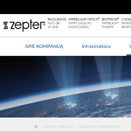
®
®
NUOLAIDOS
HYPERLIGHT OPTICS
BIOPTRON
COOK
NUO -5%
MATYTI DAUGIAU.
HYPERLIGHT
SVEIKA
IKI -60%
JAUSTIS GERIAU
THERAPY
MAISTA
APIE KOMPANIJĄ
Infrastruktūra
„ZEPTER“ PASAULIS
VISUOTINIS PRIPAŽINIMAS