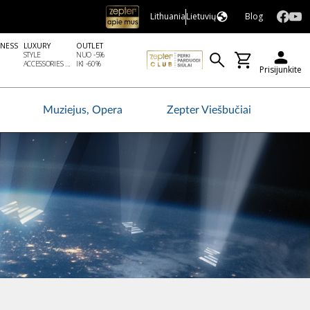
Lithuania
Lietuvių
Blog
LNESS
LUXURY
OUTLET
STYLE
NUO -5%
ACCESSORIES ...
IKI -60%
Prisijunkite
Muziejus, Opera
Zepter Viešbučiai