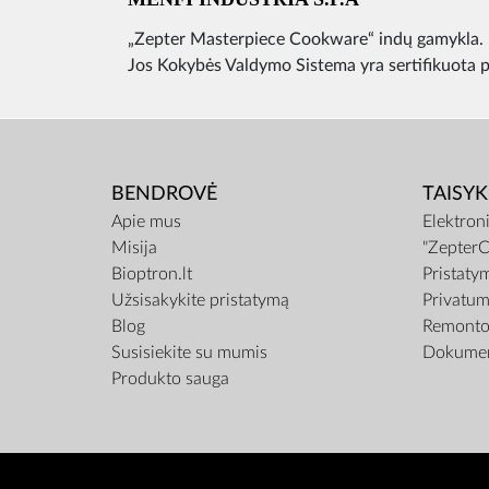
„Zepter Masterpiece Cookware“ indų gamykla.
Jos Kokybės Valdymo Sistema yra sertifikuota
BENDROVĖ
TAISYK
Apie mus
Elektron
Misija
"ZepterC
Bioptron.lt
Pristaty
Užsisakykite pristatymą
Privatum
Blog
Remonto 
Susisiekite su mumis
Dokumen
Produkto sauga