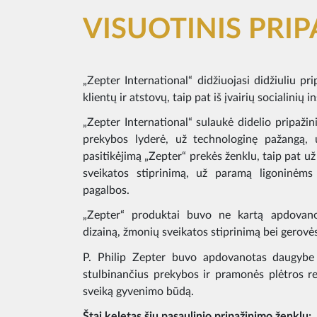
VISUOTINIS PRI
„Zepter International“ didžiuojasi didžiuliu pri
klientų ir atstovų, taip pat iš įvairių socialinių i
„Zepter International“ sulaukė didelio pripažin
prekybos lyderė, už technologinę pažangą, 
pasitikėjimą „Zepter“ prekės ženklu, taip pat už 
sveikatos stiprinimą, už paramą ligoninėms
pagalbos.
„Zepter“ produktai buvo ne kartą apdovano
dizainą, žmonių sveikatos stiprinimą bei gerovė
P. Philip Zepter buvo apdovanotas daugybe
stulbinančius prekybos ir pramonės plėtros rez
sveiką gyvenimo būdą.
Štai keletas šių pasaulinio pripažinimo ženklų: