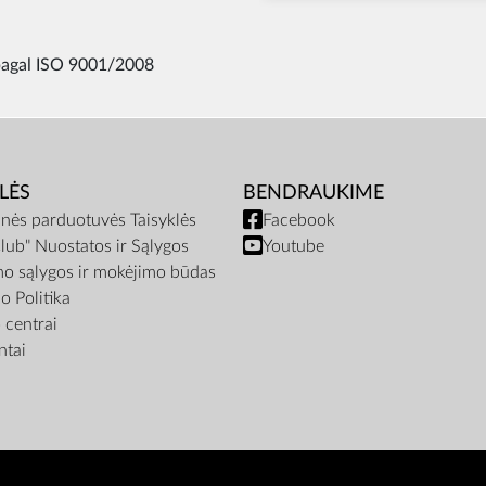
 pagal ISO 9001/2008
LĖS
BENDRAUKIME
inės parduotuvės Taisyklės
Facebook
lub" Nuostatos ir Sąlygos
Youtube
mo sąlygos ir mokėjimo būdas
o Politika
centrai
tai