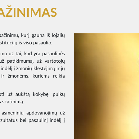
PAŽINIMAS
pažinimu, kurį gauna iš lojalių
nstitucijų iš viso pasaulio.
imo už tai, kad yra pasaulinės
už patikimumą, už vartotojų
indėlį į žmonių klestėjimą ir jų
 ir žmonėms, kuriems reikia
ti už aukštą kokybę, puikų
s skatinimą.
 asmeninių apdovanojimų už
ultatus bei pasaulinį indėlį į