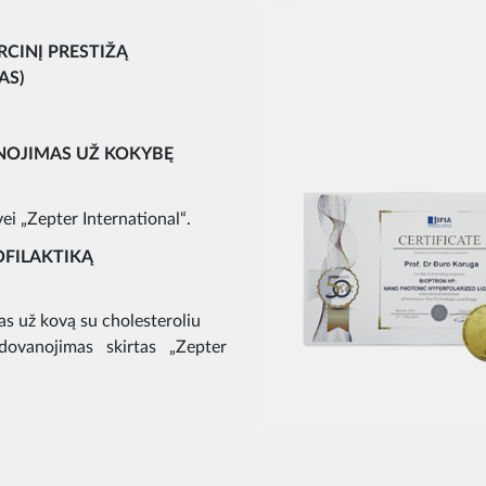
CINĮ PRESTIŽĄ
AS)
NOJIMAS UŽ KOKYBĘ
i „Zepter International“.
FILAKTIKĄ
s už kovą su cholesteroliu
dovanojimas skirtas „Zepter