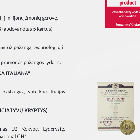
į į milijonų žmonių gerovę.
S
(apdovanotas 5 kartus)
as už pažangą technologijų ir
s pramonės pažangos lyderis.
A ITALIANA"
paslaugas, suteiktas Italijos
NICIATYVŲ KRYPTYS)
imas Už Kokybę, Lyderystę,
rnational CH“