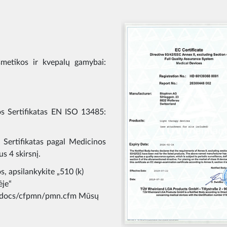
smetikos ir kvepalų gamybai:
 Sertifikatas EN ISO 13485:
Sertifikatas pagal Medicinos
us 4 skirsnį.
s, apsilankykite „510 (k)
ėje“
/cfdocs/cfpmn/pmn.cfm Mūsų