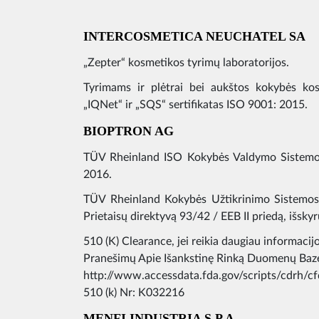
INTERCOSMETICA NEUCHATEL SA
„Zepter“ kosmetikos tyrimų laboratorijos.
Tyrimams ir plėtrai bei aukštos kokybės ko
„IQNet“ ir „SQS“ sertifikatas ISO 9001: 2015.
BIOPTRON AG
TÜV Rheinland ISO Kokybės Valdymo Sistemos
2016.
TÜV Rheinland Kokybės Užtikrinimo Sistemos 
Prietaisų direktyvą 93/42 / EEB II priedą, išskyr
510 (K) Clearance, jei reikia daugiau informacijo
Pranešimų Apie Išankstinę Rinką Duomenų Baz
http://www.accessdata.fda.gov/scripts/cdrh
510 (k) Nr: K032216
MENFI INDUSTRIA S.P.A