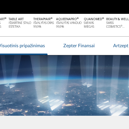
®
®
®
®
ART
TABLE ART
THERAPYAIR
AQUEENAPRO
QUANOMED
BEAUTY & WEL
S
IŠSKIRTINĖ STALO
IŠVALYTAS ORAS
IŠVALYTAS VANDUO
SVEIKAS
SWISS
®
S
ESTETIKA
99,9%
99,9%
MIEGAS
COSMETICS
...
Visuotinis pripažinimas
Zepter Finansai
Artzept