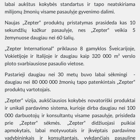
labai aukštus kokybės standartus ir tapo neatskiriama
milijonų žmonių visame pasaulyje gyvenimo dalimi.
Naujas „Zepter“ produktų pristatymas prasideda kas 10
sekundžių kažkur pasaulyje, nes „Zepter“ veikia 5
žemynuose daugiau nei 60 šalių.
„Zepter International“ priklauso 8 gamyklos Šveicarijoje,
Vokietijoje ir Italijoje ir daugiau kaip 320 000 m² verslo
ploto svarbiausiose pasaulio vietose.
Pastarieji daugiau nei 30 metų buvo labai sėkmingi -
daugiau nei 80 000 000 žmonių tapo patenkintais „Zepter“
produktų vartotojais.
„Zepter“ vizija, aukščiausios kokybės novatoriški produktai
ir unikali pardavimo sistema, kurioje dirba daugiau nei 100
000 darbuotojų ir konsultantų visame pasaulyje, prisideda
prie „Zepter“ sėkmės. „Zepter“ didžiuojasi puikiai
apmokytais, labai motyvuotais ir įkvėptais pardavimo
vadybininkais ir konsultantais, vykdančiais pasaulinę