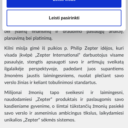
kokybę visame pasaulyje. Ši pasaulinė gyvybės apsaugos
kampanija yra unikali ir apima nuolatinį naujos kartos
Leisti pasirinkti
specialistų vadybininkų mokymą ir įdarbinimą, aukščiausios
kokybės sveikatą stiprinančių produktų gamybą ir platinimą
bei įvairių finansinių ir draudimo paslaugų analizę,
planavimą bei platinimą.
Kilni misija gimė iš puikios p. Philip Zepter idėjos, kuri
visada įkvėpė „Zepter International“ darbuotojus visame
pasaulyje, stengtis apsaugoti savo ir artimųjų sveikatą
ilgalaikėje perspektyvoje, padedant juos supantiems
žmonėms jaustis laimingesniems, nuolat plečiant savo
verslo žinias ir keliant tobulinimosi standartus.
Milijonai žmonių tapo sveikesni ir laimingesni,
naudodamiesi „Zepter“ produktais ir paslaugomis savo
kasdieniame gyvenime, o šimtai tūkstančių žmonių pasiekė
savo verslo ir asmeninius ambicingus tikslus, laikydamiesi
unikalios „Zepter“ sėkmės sistemos.