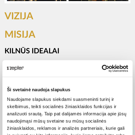
VIZIJA
MISIJA
KILNŪS IDEALAI
"
Mes didžiuojamės savo gaminiais.
Mes didžiuojamės puikia jų kokybe, originaliu dizainu ir
pažangia technologija.
Ši svetainė naudoja slapukus
Mes mėgstame savo darbą.
Naudojame slapukus siekdami suasmeninti turinį ir
Gerbiame tuos, kurie dirba su mumis.
skelbimus, teikti socialinės žiniasklaidos funkcijas ir
Pagrindinis visos mūsų veiklos principas yra saugoti
analizuoti srautą. Taip pat dalijamės informacija apie jūsų
jūsų sveikatą ir grožį".
naudojimąsi mūsų svetaine su mūsų socialinės
P. Philip Zepter
žiniasklaidos, reklamos ir analizės partneriais, kurie gali