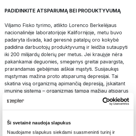
PADIDINKITE ATSPARUMĄ BEI PRODUKTYVUMĄ
Viljamo Fisko tyrimo, atlikto Lorenco Berkelėjaus
nacionalinėje laboratorijoje Kalifornijoje, metu buvo
padaryta išvada, kad geresnė patalpų oro kokybė
padidina darbuotojų produktyvumą ir leidžia sutaupyti
iki 200 milijardų dolerių per metus. Jei kraujyje nėra
pakankamai deguonies, smegenys greitai pavargsta,
prarandamas gebėjimas aiškiai mąstyti. Susijaukęs
mąstymas mažina proto atsparumą depresijai. Tai
skatina visą organizmą apimančią depresiją, įskaitant
imuninę sistemą – organizmas tampa mažiau atsparus
įvairioms ligoms bei sutrikimams.
JŪSŲ GINYBA PRIEŠ TERŠALUS BEI ALERGENUS
Ši svetainė naudoja slapukus
Su pavojingomis dalelėmis, tokiomis kaip įvairūs
Naudojame slapukus siekdami suasmeninti turinį ir
teršalai, alergenai, žiedadulkės ir pelėsiai, galime