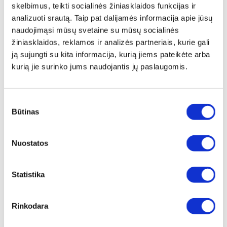
skelbimus, teikti socialinės žiniasklaidos funkcijas ir
susidurti ir namuose. Taip pat turime saugotis lakiųjų
analizuoti srautą. Taip pat dalijamės informacija apie jūsų
organinių junginių (LOJ), tai yra cheminių junginių,
naudojimąsi mūsų svetaine su mūsų socialinės
galinčių tapti pavojingais oro teršalais, patenkančių į
žiniasklaidos, reklamos ir analizės partneriais, kurie gali
aplinką iš dažų, valiklių, skiediklių, bei kitų buitinės
ją sujungti su kita informacija, kurią jiems pateikėte arba
chemijos produktų, ir galinčių prisidėti prie prastos oro
kurią jie surinko jums naudojantis jų paslaugomis.
kokybės. Peršalimo ar gripo sezono metu, oro kokybė
jūsų namuose gali lemti kaip dažnai jūs ar jūsų šeimos
nariai susirgs gripu ar peršals.
Sutikimo
Būtinas
pasirinkimas
6 PAKOPŲ FILTRAVIMO SISTEMA
:
1. ANTISTATINIS FILTRAS:
pašalina dideles dulkių bei
Nuostatos
pelėsių daleles, plaukus, pleiskanas, bei gyvūnų
plaukus;
Statistika
2. ANTIBAKTERINIS FILTRAS
: pašalina likusias mažas
dulkių daleles, bakterijas, kurių skersmuo didesnis nei
Rinkodara
vienas mikronas ir žiedadulkes;