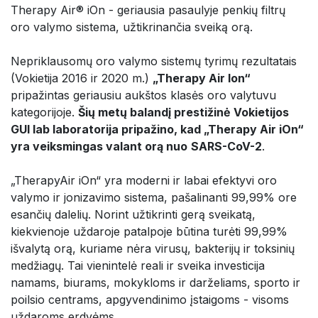
Therapy Air® iOn - geriausia pasaulyje penkių filtrų
oro valymo sistema, užtikrinančia sveiką orą.
Nepriklausomų oro valymo sistemų tyrimų rezultatais
(Vokietija 2016 ir 2020 m.)
„Therapy Air Ion“
pripažintas geriausiu aukštos klasės oro valytuvu
kategorijoje.
Šių metų balandį prestižinė Vokietijos
GUI lab laboratorija pripažino, kad „Therapy Air iOn“
yra veiksmingas valant orą nuo
SARS-CoV-2
.
„TherapyAir iOn“ yra moderni ir labai efektyvi oro
valymo ir jonizavimo sistema, pašalinanti 99,99% ore
esančių dalelių. Norint užtikrinti gerą sveikatą,
kiekvienoje uždaroje patalpoje būtina turėti 99,99%
išvalytą orą, kuriame nėra virusų, bakterijų ir toksinių
medžiagų. Tai vienintelė reali ir sveika investicija
namams, biurams, mokykloms ir darželiams, sporto ir
poilsio centrams, apgyvendinimo įstaigoms - visoms
uždaroms erdvėms.