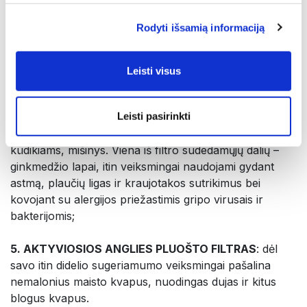
3. HEPA FILTRAS
: pašalina net mažiausias dulkių
Rodyti išsamią informaciją
daleles bei tabako dūmus, o antibakterinis organinis
junginys tiabendazolis padeda pašalinti bacilas, pelėsių
sporas ir mikrobus. Taip užkerta kelią infekcijoms;
Leisti visus
4. ANTI-ALERGENINIS FILTRAS:
sidabro, mineralo
Leisti pasirinkti
apatito ir antibakterinės medžiagos, veiksmingai
šalinančios legionelės bakterijas, ypatingai žalingas
kūdikiams, mišinys. Viena iš filtro sudedamųjų dalių –
ginkmedžio lapai, itin veiksmingai naudojami gydant
astmą, plaučių ligas ir kraujotakos sutrikimus bei
kovojant su alergijos priežastimis gripo virusais ir
bakterijomis;
5. AKTYVIOSIOS ANGLIES PLUOŠTO FILTRAS
: dėl
savo itin didelio sugeriamumo veiksmingai pašalina
nemalonius maisto kvapus, nuodingas dujas ir kitus
blogus kvapus.