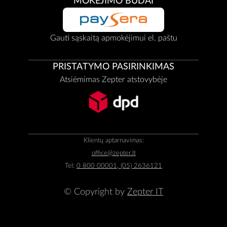
MOKĖJIMO BŪDAI
Gauti sąskaitą apmokėjimui el. paštu
PRISTATYMO PASIRINKIMAS
Atsiėmimas Zepter atstovybėje
Klientų aptarnavimas:
office@zepter.lt
Tel:
0 800 00001, (05) 2636121
© Copyright by
Zepter IT