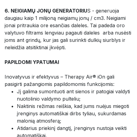
6. NEIGIAMŲ JONŲ GENERATORIU
S - generuoja
daugiau kaip 1 milijoną neigiamų jonų / cm3. Neigiami
jonai pritraukia ore esančias daleles. Tai padeda oro
valytuvo filtrams lengviau pagauti daleles arba nusėsti
joms ant grindų, kur jas gali surinkti dulkių siurblys ir
neleidžia atsitiktinai įkvėpti.
PAPILDOMI YPATUMAI
Inovatyvus ir efektyvus – Therapy Air® iOn gali
pasigirti pažangiomis papildomomis funkcijomis:
Jį galima sumontuoti ant sienos ir patogiai valdyti
nuotolinio valdymo pulteliu;
Naktinis režimas reiškia, kad jums nuėjus miegoti
įrenginys automatiškai dirbs tyliau, sukurdamas
malonią atmosferą;
Atidarius priekinį dangtį, įrenginys nustoja veikti
automatiškai.