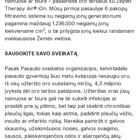
namuose ar biure – pašalinkite oro teršalus su Zepter
Therapy Air® iOn. Mūsų pirmoji pasaulyje 6 pakopų
filtravimo sistema su neigiamų jonų generatoriumi
pagamina maždaug 1.236.000 neigiamų jonų
3
kiekviename cm
, o tai prilygsta jonų kiekiui randamam
sveikiausiose Žemės vietose.
SAUGOKITE SAVO SVEIKATĄ
Pasak Pasaulio sveikatos organizacijos, ketvirtadalis
pasaulio gyventojų šiuo metu kvėpuoja nesaugiu oru.
Iš visų užteršto oro sukeliamų mirčių, 4,3 milijono
įvyksta dėl oro taršos patalpose. Užterštas oras jūsų
namuose ar biure gali ne tik sukelti infekcijas ar
prisidėti prie jų plitimo, bet taip pat skatinti chroniškas
plaučių ligas, tokias kaip astma, padidinti plaučių vėžio,
insulto ar infarkto riziką. Nereikia pamiršti ir galvos
skausmų, užsikimšusios nosies, galvos svaigimo,
sausos, pleiskanojančios odos ir ašarojančių akių.