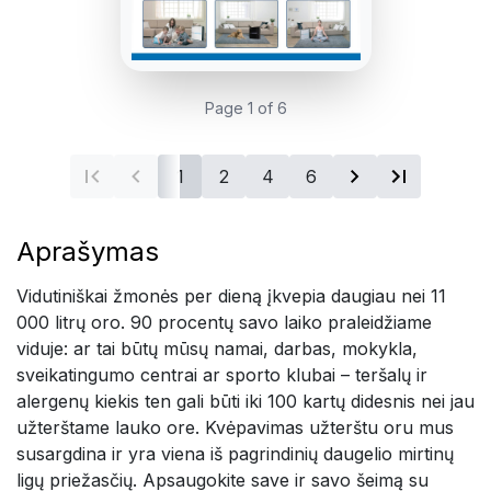
Page 1 of 6
1
2
4
6
Aprašymas
Vidutiniškai žmonės per dieną įkvepia daugiau nei 11
000 litrų oro. 90 procentų savo laiko praleidžiame
viduje: ar tai būtų mūsų namai, darbas, mokykla,
sveikatingumo centrai ar sporto klubai – teršalų ir
alergenų kiekis ten gali būti iki 100 kartų didesnis nei jau
užterštame lauko ore. Kvėpavimas užterštu oru mus
susargdina ir yra viena iš pagrindinių daugelio mirtinų
ligų priežasčių. Apsaugokite save ir savo šeimą su