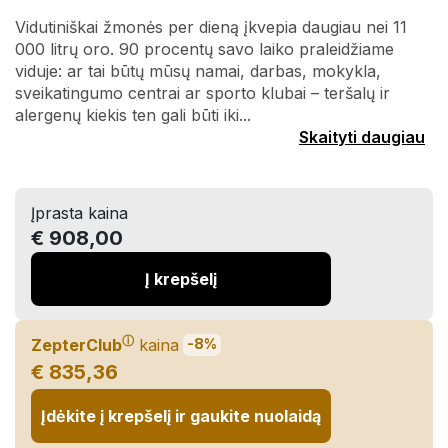
Vidutiniškai žmonės per dieną įkvepia daugiau nei 11
000 litrų oro. 90 procentų savo laiko praleidžiame
viduje: ar tai būtų mūsų namai, darbas, mokykla,
sveikatingumo centrai ar sporto klubai – teršalų ir
alergenų kiekis ten gali būti iki...
Skaityti daugiau
Įprasta kaina
€ 908,00
Į krepšelį
ⓘ
ZepterClub
kaina
-8%
€ 835,36
Įdėkite į krepšelį ir gaukite nuolaidą