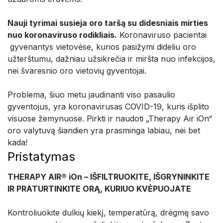
Nauji tyrimai susieja oro taršą su didesniais mirties
nuo koronaviruso rodikliais.
Koronaviruso pacientai
gyvenantys vietovėse, kurios pasižymi dideliu oro
užterštumu, dažniau užsikrečia ir miršta nuo infekcijos,
nei švaresnio oro vietovių gyventojai.
Problema, šiuo metu jaudinanti viso pasaulio
gyventojus, yra koronavirusas COVID-19, kuris išplito
visuose žemynuose. Pirkti ir naudoti „Therapy Air iOn“
oro valytuvą šiandien yra prasminga labiau, nei bet
kada!
Pristatymas
THERAPY AIR® iOn – IŠFILTRUOKITE, IŠGRYNINKITE
IR PRATURTINKITE ORĄ, KURIUO KVĖPUOJATE
Kontroliuokite dulkių kiekį, temperatūrą, drėgmę savo