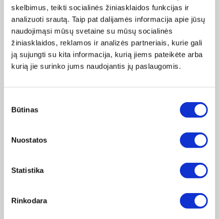
kvapus.
skelbimus, teikti socialinės žiniasklaidos funkcijas ir
analizuoti srautą. Taip pat dalijamės informacija apie jūsų
Išgrynintas oras patenka į modulį su įtaisytuoju jonų
naudojimąsi mūsų svetaine su mūsų socialinės
generatoriumi, kuriame yra papildomas neigiamais jonais.
žiniasklaidos, reklamos ir analizės partneriais, kurie gali
ją sujungti su kita informacija, kurią jiems pateikėte arba
kurią jie surinko jums naudojantis jų paslaugomis.
Sutikimo
Būtinas
pasirinkimas
Nuostatos
Statistika
VALYMO VEIKSMAI
Rinkodara