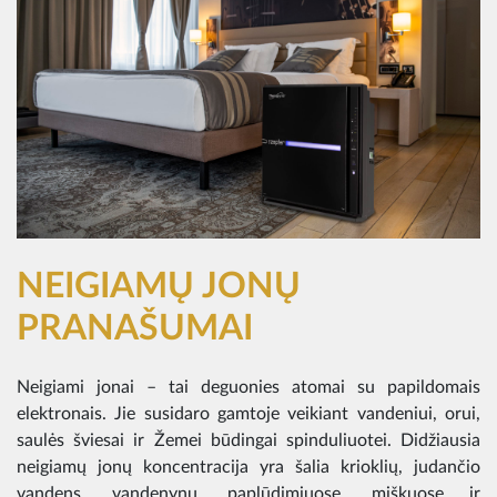
NEIGIAMŲ JONŲ
PRANAŠUMAI
Neigiami jonai – tai deguonies atomai su papildomais
elektronais. Jie susidaro gamtoje veikiant vandeniui, orui,
saulės šviesai ir Žemei būdingai spinduliuotei. Didžiausia
neigiamų jonų koncentracija yra šalia krioklių, judančio
vandens, vandenynų, paplūdimiuose, miškuose ir