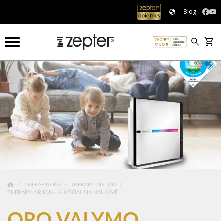
Blog
THERAPYAIR®
THERAPY AIR ION
THERAPY AIR ION - AUKŠČIAUSIA NAUJOVĖ
ORO VALYMO