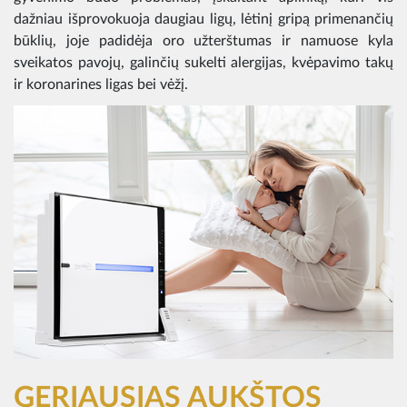
dažniau išprovokuoja daugiau ligų, lėtinį gripą primenančių
būklių, joje padidėja oro užterštumas ir namuose kyla
sveikatos pavojų, galinčių sukelti alergijas, kvėpavimo takų
ir koronarines ligas bei vėžį.
GERIAUSIAS AUKŠTOS