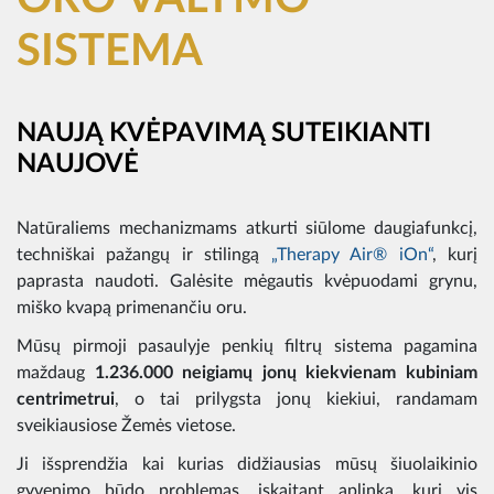
SISTEMA
NAUJĄ KVĖPAVIMĄ SUTEIKIANTI
NAUJOVĖ
Natūraliems mechanizmams atkurti siūlome daugiafunkcį,
techniškai pažangų ir stilingą
„Therapy Air® iOn“
, kurį
paprasta naudoti. Galėsite mėgautis kvėpuodami grynu,
miško kvapą primenančiu oru.
Mūsų pirmoji pasaulyje penkių filtrų sistema pagamina
maždaug
1.236.000 neigiamų jonų kiekvienam kubiniam
centrimetrui
, o tai prilygsta jonų kiekiui, randamam
sveikiausiose Žemės vietose.
Ji išsprendžia kai kurias didžiausias mūsų šiuolaikinio
gyvenimo būdo problemas, įskaitant aplinką, kuri vis