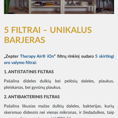
5 FILTRAI – UNIKALUS
BARJERAS
„Zepter
Therapy Air® iOn
“ filtrų rinkinį sudaro
5 skirtingi
oro valymo filtrai
:
1. ANTISTATINIS FILTRAS
Pašalina dideles dulkių bei pelėsių daleles, plaukus,
pleiskanas, bei gyvūnų plaukus.
2. ANTIBAKTERINIS FILTRA
S
Pašalina likusias mažas dulkių daleles, bakterijas, kurių
skersmuo didesnis nei vienas mikronas, ir žiedadulkes, taip