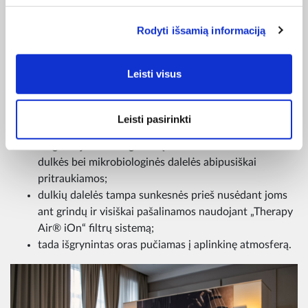
Tyliai ir veiksmingai dirbantį
„Therapy Air iOn“
įtaisą sudaro
modernūs mechanizmai ir specialūs atskiri komponentai,
Rodyti išsamią informaciją
dėl kurių jis veikia gana paprastai:
ventiliatorius siurbia orą iš patalpos ir pučia jį į filtrų
Leisti visus
sistemą;
tuomet išgrynintas oras pereina per neigiamų jonų
generatorių ir papildomas neigiamais jonais;
Leisti pasirinkti
kai neigiamų jonų koncentracija pakankamai didelė,
neigiami jonai ir teigiamai įkrautos ore išsisklaidžiusios
dulkės bei mikrobiologinės dalelės abipusiškai
pritraukiamos;
dulkių dalelės tampa sunkesnės prieš nusėdant joms
ant grindų ir visiškai pašalinamos naudojant „Therapy
Air® iOn“ filtrų sistemą;
tada išgrynintas oras pučiamas į aplinkinę atmosferą.