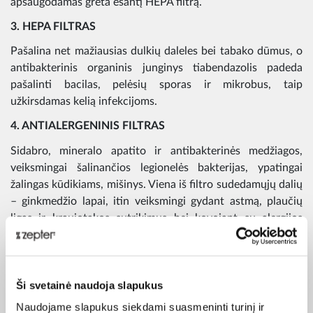
apsaugodamas greta esantį HEPA filtrą.
3. HEPA FILTRAS
Pašalina net mažiausias dulkių daleles bei tabako dūmus, o
antibakterinis organinis junginys tiabendazolis padeda
pašalinti bacilas, pelėsių sporas ir mikrobus, taip
užkirsdamas kelią infekcijoms.
4. ANTIALERGENINIS FILTRAS
Sidabro, mineralo apatito ir antibakterinės medžiagos,
veiksmingai šalinančios legionelės bakterijas, ypatingai
žalingas kūdikiams, mišinys. Viena iš filtro sudedamųjų dalių
– ginkmedžio lapai, itin veiksmingi gydant astmą, plaučių
ligas ir kraujotakos sutrikimus bei kovojant su alergijos
priežastimis gripo virusais ir bakterijomis.
5. AKTYVIOSIOS ANGLIES PLUOŠTO FILTRAS
Dėl savo itin didelio sugeriamumo veiksmingai pašalina
Ši svetainė naudoja slapukus
nemalonius maisto kvapus, nuodingas dujas ir kitus blogus
Naudojame slapukus siekdami suasmeninti turinį ir