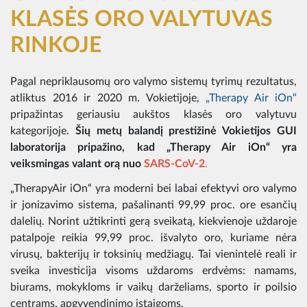
KLASĖS ORO VALYTUVAS
RINKOJE
Pagal nepriklausomų oro valymo sistemų tyrimų rezultatus,
atliktus 2016 ir 2020 m. Vokietijoje,
„Therapy Air iOn“
pripažintas geriausiu aukštos klasės oro valytuvu
kategorijoje.
Šių metų balandį prestižinė Vokietijos GUI
laboratorija pripažino, kad „Therapy Air iOn“ yra
veiksmingas valant orą nuo
SARS-CoV-2
.
„TherapyAir iOn“ yra moderni bei labai efektyvi oro valymo
ir jonizavimo sistema, pašalinanti 99,99 proc. ore esančių
dalelių. Norint užtikrinti gerą sveikatą, kiekvienoje uždaroje
patalpoje reikia 99,99 proc. išvalyto oro, kuriame nėra
virusų, bakterijų ir toksinių medžiagų. Tai vienintelė reali ir
sveika investicija visoms uždaroms erdvėms: namams,
biurams, mokykloms ir vaikų darželiams, sporto ir poilsio
centrams, apgyvendinimo įstaigoms.