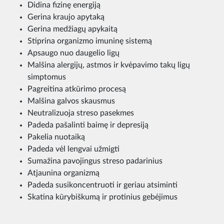
Didina fizinę energiją
Gerina kraujo apytaką
Gerina medžiagų apykaitą
Stiprina organizmo imuninę sistemą
Apsaugo nuo daugelio ligų
Malšina alergijų, astmos ir kvėpavimo takų ligų
simptomus
Pagreitina atkūrimo procesą
Malšina galvos skausmus
Neutralizuoja streso pasekmes
Padeda pašalinti baimę ir depresiją
Pakelia nuotaiką
Padeda vėl lengvai užmigti
Sumažina pavojingus streso padarinius
Atjaunina organizmą
Padeda susikoncentruoti ir geriau atsiminti
Skatina kūrybiškumą ir protinius gebėjimus