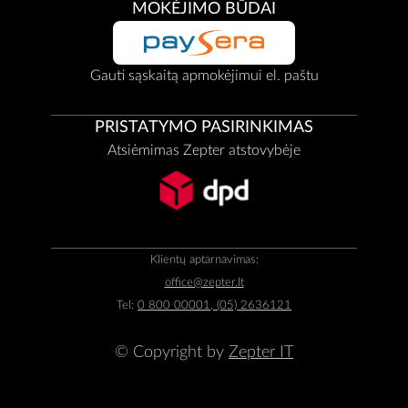
MOKĖJIMO BŪDAI
Gauti sąskaitą apmokėjimui el. paštu
PRISTATYMO PASIRINKIMAS
Atsiėmimas Zepter atstovybėje
Klientų aptarnavimas:
office@zepter.lt
Tel:
0 800 00001, (05) 2636121
© Copyright by
Zepter IT