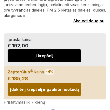
jonizavimo technologija, pašalinanti visas kenksmingas
ore tvyrančias daleles: PM 2,5 kietąsias daleles, dulkes,
alergenus ir...
Skaityti daugiau
Įprasta kaina
€ 192,00
Į krepšelį
ⓘ
ZepterClub
kaina
-4%
€ 185,28
Įdėkite į krepšelį ir gaukite nuolaidą
Pristatymas iki 7 dienų