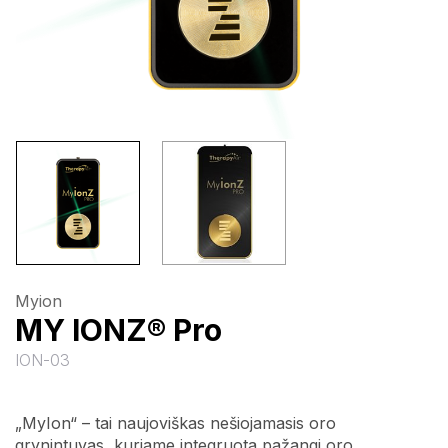
Myion
MY IONZ® Pro
ION-03
„MyIon“ – tai naujoviškas nešiojamasis oro
grynintuvas, kuriame integruota pažangi oro