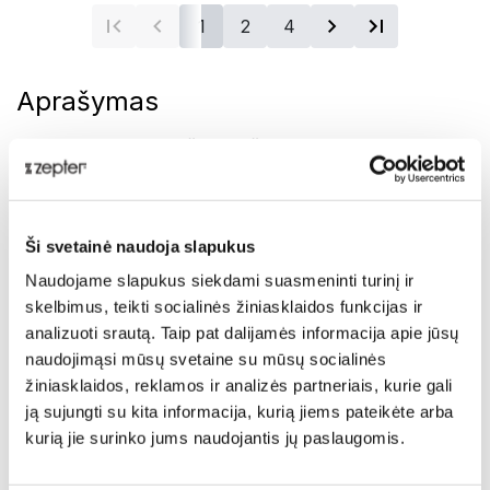
1
2
4
Aprašymas
„MyIon“ – tai naujoviškas nešiojamasis oro
grynintuvas, kuriame integruota pažangi oro
jonizavimo technologija, pašalinanti visas kenksmingas
ore tvyrančias daleles: PM 2,5 kietąsias daleles, dulkes,
Ši svetainė naudoja slapukus
alergenus ir virusus.
Naudojame slapukus siekdami suasmeninti turinį ir
„Kad žmonės būtų sveiki visą gyvenimą, jie turėtų
skelbimus, teikti socialinės žiniasklaidos funkcijas ir
kvėpuoti švariu oru nuo pirmo iki paskutinio
analizuoti srautą. Taip pat dalijamės informacija apie jūsų
atodūsio.“
naudojimąsi mūsų svetaine su mūsų socialinės
žiniasklaidos, reklamos ir analizės partneriais, kurie gali
Dr. Flavia Bustreo, Pasaulio sveikatos organizacijos
ją sujungti su kita informacija, kurią jiems pateikėte arba
generalinio direktoriaus padėjėja
kurią jie surinko jums naudojantis jų paslaugomis.
Pristatymas