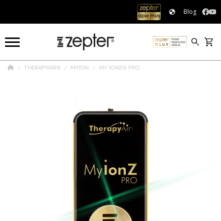
Blog
THERAPYAIR®
MYION
MY IONZ® PRO