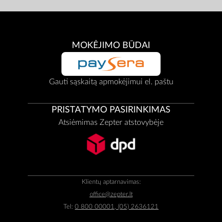
MOKĖJIMO BŪDAI
Gauti sąskaitą apmokėjimui el. paštu
PRISTATYMO PASIRINKIMAS
Atsiėmimas Zepter atstovybėje
Klientų aptarnavimas:
office@zepter.lt
Tel:
0 800 00001, (05) 2636121