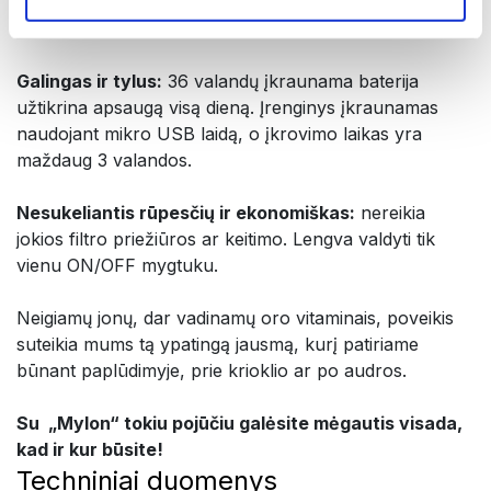
kad ir kur eitumėte. Šis šiuolaikiškai ir dailiai atrodantis
aksesuaras yra praktiškas ir labai veiksmingas.
Galingas ir tylus:
36 valandų įkraunama baterija
užtikrina apsaugą visą dieną. Įrenginys įkraunamas
naudojant mikro USB laidą, o įkrovimo laikas yra
maždaug 3 valandos.
Nesukeliantis rūpesčių ir ekonomiškas:
nereikia
jokios filtro priežiūros ar keitimo. Lengva valdyti tik
vienu ON/OFF mygtuku.
Neigiamų jonų, dar vadinamų oro vitaminais, poveikis
suteikia mums tą ypatingą jausmą, kurį patiriame
būnant paplūdimyje, prie krioklio ar po audros.
Su „MyIon“ tokiu pojūčiu galėsite mėgautis visada,
kad ir kur būsite!
Techniniai duomenys