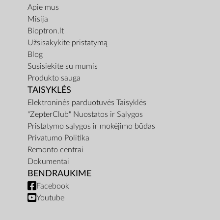
Apie mus
Misija
Bioptron.lt
Užsisakykite pristatymą
Blog
Susisiekite su mumis
Produkto sauga
TAISYKLĖS
Elektroninės parduotuvės Taisyklės
"ZepterClub" Nuostatos ir Sąlygos
Pristatymo sąlygos ir mokėjimo būdas
Privatumo Politika
Remonto centrai
Dokumentai
BENDRAUKIME
Facebook
Youtube