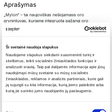
Aprašymas
„MyIon“ – tai naujoviškas nešiojamasis oro
grynintuvas, kuriame integruota pažangi oro
jonizavimo technologija, pašalinanti visas kenksmingas
ore tvyrančias daleles: PM 2,5 kietąsias daleles, dulkes,
alergenus ir virusus.
Ši svetainė naudoja slapukus
„Kad žmonės būtų sveiki visą gyvenimą, jie turėtų
Naudojame slapukus siekdami suasmeninti turinį ir
kvėpuoti švariu oru nuo pirmo iki paskutinio
skelbimus, teikti socialinės žiniasklaidos funkcijas ir
atodūsio.“
analizuoti srautą. Taip pat dalijamės informacija apie jūsų
naudojimąsi mūsų svetaine su mūsų socialinės
Dr. Flavia Bustreo, Pasaulio sveikatos organizacijos
žiniasklaidos, reklamos ir analizės partneriais, kurie gali
generalinio direktoriaus padėjėja
ją sujungti su kita informacija, kurią jiems pateikėte arba
Pristatymas
kurią jie surinko jums naudojantis jų paslaugomis.
Kvėpuokite švariu, sveiku oru visur ir visada!
Sutikimo
„MyIon“ – tai puikus prietaisas, kuris užtikrina sveiką