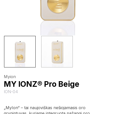
Myion
MY IONZ® Pro Beige
ION-04
„MyIon“ – tai naujoviškas nešiojamasis oro
grynintuvas, kuriame integruota pažangi oro