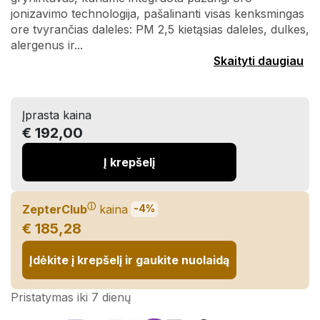
jonizavimo technologija, pašalinanti visas kenksmingas
ore tvyrančias daleles: PM 2,5 kietąsias daleles, dulkes,
alergenus ir...
Skaityti daugiau
Įprasta kaina
€ 192,00
Į krepšelį
ⓘ
ZepterClub
kaina
-4%
€ 185,28
Įdėkite į krepšelį ir gaukite nuolaidą
Pristatymas iki 7 dienų