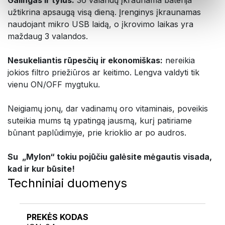
Galingas ir tylus:
36 valandų įkraunama baterija
užtikrina apsaugą visą dieną. Įrenginys įkraunamas
naudojant mikro USB laidą, o įkrovimo laikas yra
maždaug 3 valandos.
Nesukeliantis rūpesčių ir ekonomiškas:
nereikia
jokios filtro priežiūros ar keitimo. Lengva valdyti tik
vienu ON/OFF mygtuku.
Neigiamų jonų, dar vadinamų oro vitaminais, poveikis
suteikia mums tą ypatingą jausmą, kurį patiriame
būnant paplūdimyje, prie krioklio ar po audros.
Su „MyIon“ tokiu pojūčiu galėsite mėgautis visada,
kad ir kur būsite!
Techniniai duomenys
PREKĖS KODAS