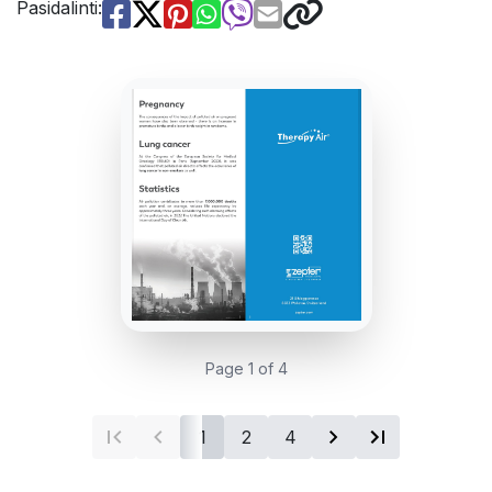
Pasidalinti:
Page 1 of 4
1
2
4