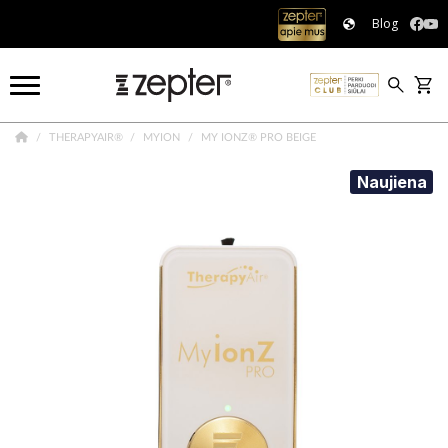
Blog
THERAPYAIR®
MYION
MY IONZ® PRO BEIGE
Naujiena