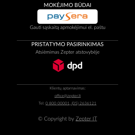
MOKĖJIMO BŪDAI
Gauti sąskaitą apmokėjimui el. paštu
PRISTATYMO PASIRINKIMAS
Atsiėmimas Zepter atstovybėje
Klientų aptarnavimas:
office@zepter.lt
Tel:
0 800 00001, (05) 2636121
© Copyright by
Zepter IT