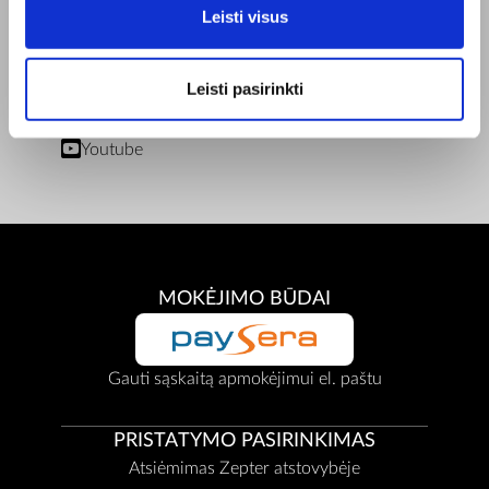
Leisti visus
Privatumo Politika
Remonto centrai
Dokumentai
Leisti pasirinkti
BENDRAUKIME
Facebook
Youtube
MOKĖJIMO BŪDAI
Gauti sąskaitą apmokėjimui el. paštu
PRISTATYMO PASIRINKIMAS
Atsiėmimas Zepter atstovybėje