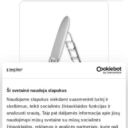
Ši svetainė naudoja slapukus
"CLEANSY ACROBAZ"
Naudojame slapukus siekdami suasmeninti turinį ir
skelbimus, teikti socialinės žiniasklaidos funkcijas ir
Įprasta kaina
€ 170,00
analizuoti srautą. Taip pat dalijamės informacija apie jūsų
naudojimąsi mūsų svetaine su mūsų socialinės
ⓘ
ZepterClub
kaina
Prisijunkite ir pirkite
žiniasklaidos, reklamos ir analizės partneriais, kurie gali