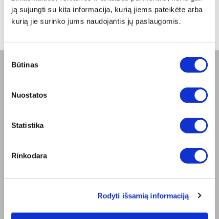
nuo -5% iki -40%
ją sujungti su kita informacija, kurią jiems pateikėte arba
kurią jie surinko jums naudojantis jų paslaugomis.
Sutikimo
Būtinas
pasirinkimas
BENDROVĖ
Nuostatos
Apie mus
Misija
Bioptron.lt
Statistika
Užsisakykite pristatymą
Blog
Susisiekite su mumis
Rinkodara
Produkto sauga
TAISYKLĖS
Elektroninės parduotuvės Taisyklės
Rodyti išsamią informaciją
"ZepterClub" Nuostatos ir Sąlygos
Pristatymo sąlygos ir mokėjimo būdas