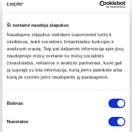
Aprašymas
„Venus“ stalo įrankių kolekcija įkvėpta meilės deivės,
papuošta kriauklės motyvu iš garsaus Botticelli
Ši svetainė naudoja slapukus
paveikslo „Veneros gimimas“. Įrankiai pagaminti iš
Naudojame slapukus siekdami suasmeninti turinį ir
aukščiausios kokybės nerūdijančio plieno (AISI 420 ir
skelbimus, teikti socialinės žiniasklaidos funkcijas ir
AISI 304), kiekvienas daiktas yra optimaliai
analizuoti srautą. Taip pat dalijamės informacija apie jūsų
subalansuotas ir patogus laikyti rankoje. Šis 4 dalių
naudojimąsi mūsų svetaine su mūsų socialinės
rinkinys skirtas jauniausiems gurmanams.
žiniasklaidos, reklamos ir analizės partneriais, kurie gali
Pristatymas
ją sujungti su kita informacija, kurią jiems pateikėte arba
kurią jie surinko jums naudojantis jų paslaugomis.
Įrankiai dekoruoti grynu 24 karatų auksu.
Serviravimo rinkinį sudaro:
Sutikimo
Būtinas
pasirinkimas
sriubos šaukštas
padažo šaukštas
salotų šaukštas
Nuostatos
cukraus šaukštas