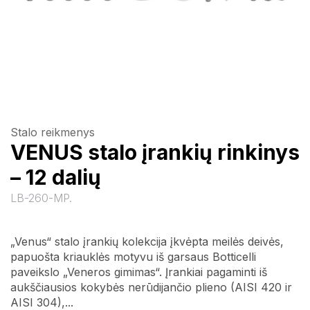
Stalo reikmenys
VENUS stalo įrankių rinkinys
– 12 dalių
LB-260-MP.
„Venus“ stalo įrankių kolekcija įkvėpta meilės deivės,
papuošta kriauklės motyvu iš garsaus Botticelli
paveikslo „Veneros gimimas“. Įrankiai pagaminti iš
aukščiausios kokybės nerūdijančio plieno (AISI 420 ir
AISI 304),...