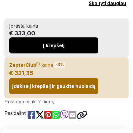
Skaityti daugiau
Įprasta kaina
€ 333,00
Į krepšelį
ⓘ
ZepterClub
kaina
-3%
€ 321,35
Įdėkite į krepšelį ir gaukite nuolaidą
Pristatymas iki 7 dienų
Pasidalinti: