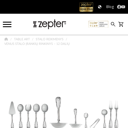
Blog
TABLE ART
STALO REIKMENYS
VENUS STALO ĮRANKIŲ RINKINYS – 12 DALIŲ