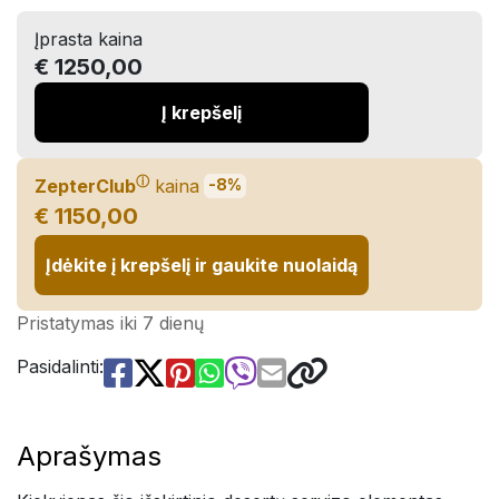
Įprasta kaina
€ 1250,00
Į krepšelį
ⓘ
ZepterClub
kaina
-8%
€ 1150,00
Įdėkite į krepšelį ir gaukite nuolaidą
Pristatymas iki 7 dienų
Pasidalinti:
Aprašymas