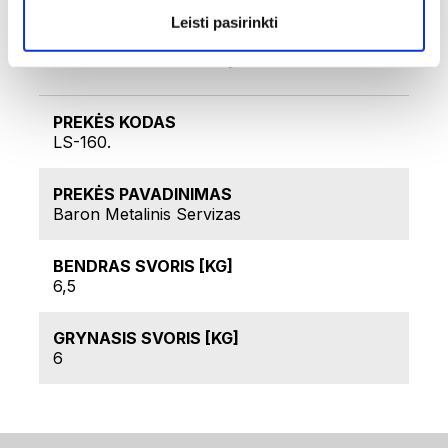
migdolai, krekeriai).
Leisti pasirinkti
Techniniai duomenys
PREKĖS KODAS
LS-160.
PREKĖS PAVADINIMAS
Baron Metalinis Servizas
BENDRAS SVORIS [KG]
6,5
GRYNASIS SVORIS [KG]
6