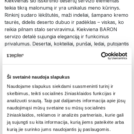
Kiekvienas šio išskirtinio desertų servizo elementas
teikia tikrą malonumą ir yra unikalus meno kūrinys.
Rinkinį sudaro lėkštutės, maži indeliai, šampano kremo
taurės, didelis deserto dubuo ir padėklas – viskas, ko
reikia pilnam stalo serviravimui. Kiekviena BARON
servizo detalė sujungia eleganciją ir funkcinius
privalumus. Desertai, kokteiliai, punšai, ledai, putojantis
vynas ir šampanas – mėgaukitės rafinuotumo
atmosfera prie bet kurio stalo.
Pristatymas
Ši svetainė naudoja slapukus
AUKŠTA KOKYBĖ, FUNKCIONALUMAS IR DIZAINAS
– TIKRAS MALONUMAS VISIEMS JŪSŲ
Naudojame slapukus siekdami suasmeninti turinį ir
POJŪČIAMS
skelbimus, teikti socialinės žiniasklaidos funkcijas ir
analizuoti srautą. Taip pat dalijamės informacija apie jūsų
Patiekite savo delikatesus išskirtiniame nerūdijančio
naudojimąsi mūsų svetaine su mūsų socialinės
plieno gėrimų ir desertų servize. Pabrėžkite savo skonį
žiniasklaidos, reklamos ir analizės partneriais, kurie gali
ir eleganciją bet kurioje šventėje naudodamiesi BARON
ją sujungti su kita informacija, kurią jiems pateikėte arba
servizu.
kurią jie surinko jums naudojantis jų paslaugomis.