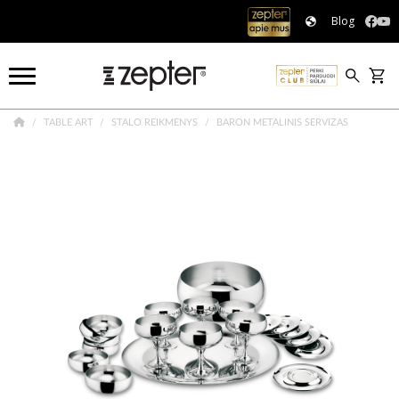
Blog
TABLE ART
STALO REIKMENYS
BARON METALINIS SERVIZAS