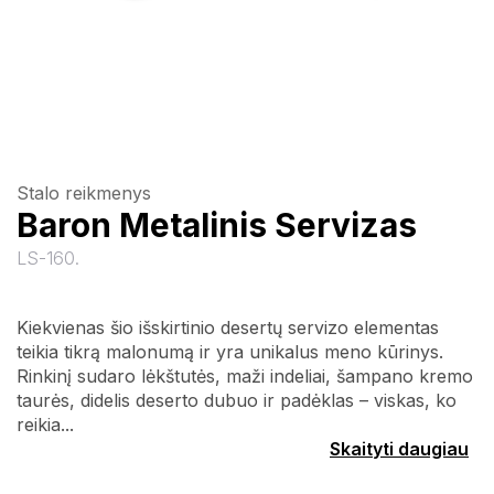
Stalo reikmenys
Baron Metalinis Servizas
LS-160.
Kiekvienas šio išskirtinio desertų servizo elementas
teikia tikrą malonumą ir yra unikalus meno kūrinys.
Rinkinį sudaro lėkštutės, maži indeliai, šampano kremo
taurės, didelis deserto dubuo ir padėklas – viskas, ko
reikia...
Skaityti daugiau