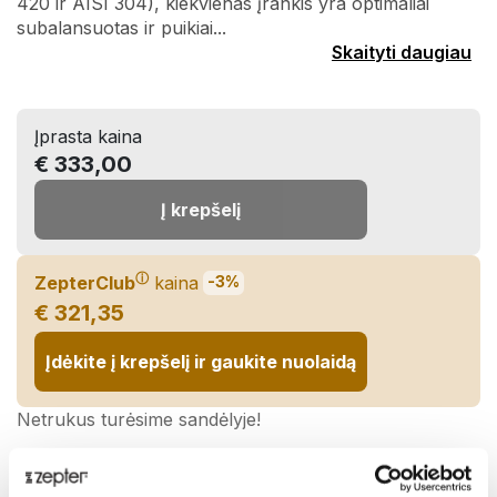
420 ir AISI 304), kiekvienas įrankis yra optimaliai
subalansuotas ir puikiai...
Skaityti daugiau
Įprasta kaina
€ 333,00
Į krepšelį
ⓘ
ZepterClub
kaina
-3%
€ 321,35
Įdėkite į krepšelį ir gaukite nuolaidą
Netrukus turėsime sandėlyje!
Pasidalinti: