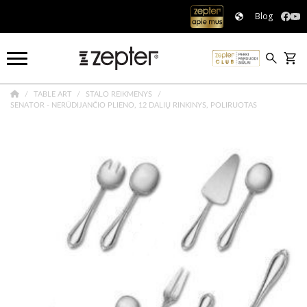
Blog
TABLE ART
STALO REIKMENYS
SENATOR - NERŪDIJANČIO PLIENO, 12 DALIŲ RINKINYS, POLIRUOTAS