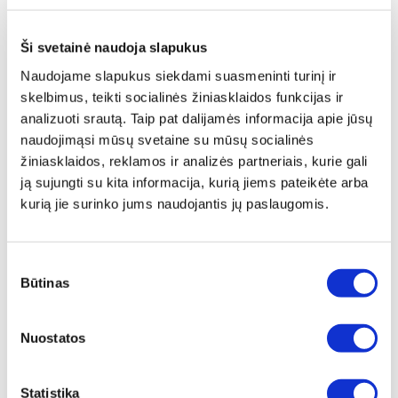
Aprašymas
Ši svetainė naudoja slapukus
Naudojame slapukus siekdami suasmeninti turinį ir
Ši elegantiška serviravimo įrankių kolekcija puikiai tinka
skelbimus, teikti socialinės žiniasklaidos funkcijas ir
bet kokiai oficialiai progai. Įrankiai pagaminti iš
analizuoti srautą. Taip pat dalijamės informacija apie jūsų
poliruoto, aukštos kokybės nerūdijančio plieno (AISI
naudojimąsi mūsų svetaine su mūsų socialinės
420 ir AISI 304), kiekvienas įrankis yra optimaliai
žiniasklaidos, reklamos ir analizės partneriais, kurie gali
subalansuotas ir puikiai telpa rankoje.
ją sujungti su kita informacija, kurią jiems pateikėte arba
Pristatymas
kurią jie surinko jums naudojantis jų paslaugomis.
Rinkinį sudaro:
Sutikimo
Sriubos šaukštas
Būtinas
pasirinkimas
Salotų šaukštas
Cukraus šaukštas
Cukraus žnyplės
Nuostatos
Grietinėlės šaukštas
2 mėsos šakutės
Statistika
Serviravimo įrankis tortui