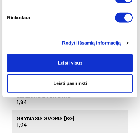
2 serviravimo šaukštai
Salotų šakutė
Rinkodara
Techniniai duomenys
Rodyti išsamią informaciją
PREKĖS KODAS
LB-760.
Leisti visus
PREKĖS PAVADINIMAS
SENATOR - nerūdijančio plieno, 12 dalių
rinkinys, poliruotas
Leisti pasirinkti
BENDRAS SVORIS [KG]
1,84
GRYNASIS SVORIS [KG]
1,04