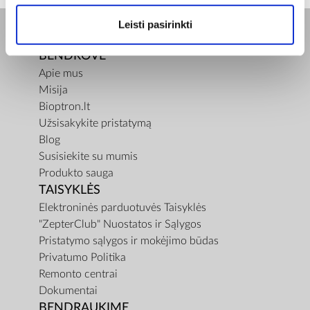
Leisti pasirinkti
BENDROVĖ
Apie mus
Misija
Bioptron.lt
Užsisakykite pristatymą
Blog
Susisiekite su mumis
Produkto sauga
TAISYKLĖS
Elektroninės parduotuvės Taisyklės
"ZepterClub" Nuostatos ir Sąlygos
Pristatymo sąlygos ir mokėjimo būdas
Privatumo Politika
Remonto centrai
Dokumentai
BENDRAUKIME