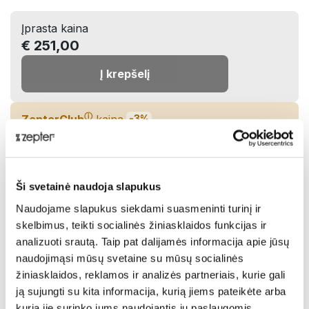
Įprasta kaina
€ 251,00
Į krepšelį
ⓘ
ZepterClub
kaina
-3%
€ 242,22
Įdėkite į krepšelį ir gaukite nuolaidą
Ši svetainė naudoja slapukus
Netrukus turėsime sandėlyje!
Naudojame slapukus siekdami suasmeninti turinį ir
skelbimus, teikti socialinės žiniasklaidos funkcijas ir
Pasidalinti:
analizuoti srautą. Taip pat dalijamės informacija apie jūsų
naudojimąsi mūsų svetaine su mūsų socialinės
žiniasklaidos, reklamos ir analizės partneriais, kurie gali
Aprašymas
ją sujungti su kita informacija, kurią jiems pateikėte arba
kurią jie surinko jums naudojantis jų paslaugomis.