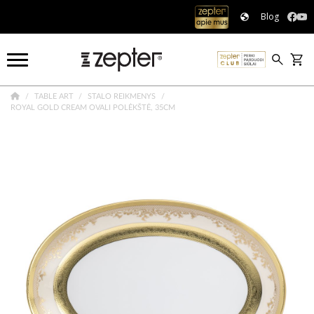
Blog
TABLE ART
STALO REIKMENYS
ROYAL GOLD CREAM OVALI POLĖKŠTĖ, 35CM