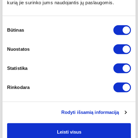
-
kurią jie surinko jums naudojantis jų paslaugomis.
Pristatymas
Techniniai duomenys
Sutikimo
Būtinas
pasirinkimas
PREKĖS KODAS
Nuostatos
LP-RCEC
PREKĖS PAVADINIMAS
Statistika
Royal Gold Cream espreso puodelis su
lekštute
Rinkodara
BENDRAS SVORIS [KG]
0,38
Rodyti išsamią informaciją
GRYNASIS SVORIS [KG]
0,21
Leisti visus