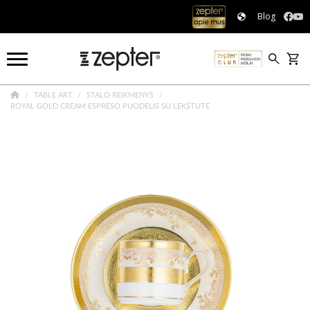
Blog
TABLE ART
STALO REIKMENYS
ROYAL GOLD CREAM ESPRESO PUODELIS SU LEKŠTUTE