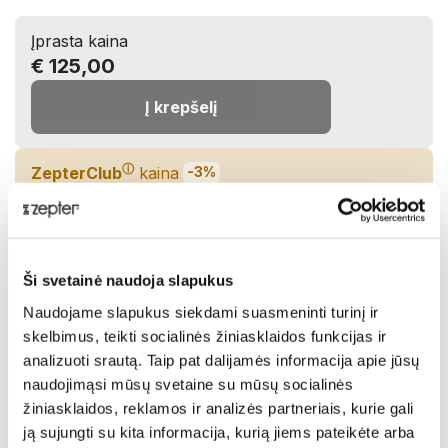
Įprasta kaina
€ 125,00
Į krepšelį
ⓘ
ZepterClub
kaina
-3%
€ 120,63
Įdėkite į krepšelį ir gaukite nuolaidą
Ši svetainė naudoja slapukus
Netrukus turėsime sandėlyje!
Naudojame slapukus siekdami suasmeninti turinį ir
Pasidalinti:
skelbimus, teikti socialinės žiniasklaidos funkcijas ir
analizuoti srautą. Taip pat dalijamės informacija apie jūsų
naudojimąsi mūsų svetaine su mūsų socialinės
žiniasklaidos, reklamos ir analizės partneriais, kurie gali
Aprašymas
ją sujungti su kita informacija, kurią jiems pateikėte arba