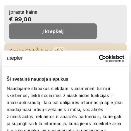
Įprasta kaina
€ 99,00
Į krepšelį
ⓘ
ZepterClub
kaina
-0%
€ 99,00
Įdėkite į krepšelį ir gaukite nuolaidą
Ši svetainė naudoja slapukus
Netrukus turėsime sandėlyje!
Naudojame slapukus siekdami suasmeninti turinį ir
skelbimus, teikti socialinės žiniasklaidos funkcijas ir
Pasidalinti:
analizuoti srautą. Taip pat dalijamės informacija apie jūsų
naudojimąsi mūsų svetaine su mūsų socialinės
žiniasklaidos, reklamos ir analizės partneriais, kurie gali
Aprašymas
ją sujungti su kita informacija, kurią jiems pateikėte arba
kurią jie surinko jums naudojantis jų paslaugomis.