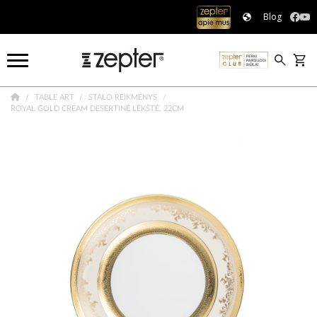
Blog
TABLE ART
STALO REIKMENYS
ROYAL GOLD CREAM DESERTINĖ LĖKŠTĖ, 22CM