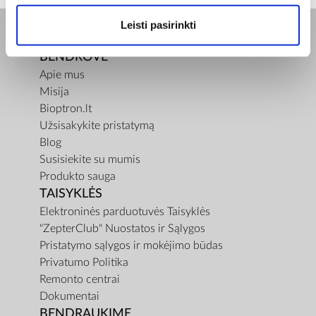
Leisti pasirinkti
BENDROVĖ
Apie mus
Misija
Bioptron.lt
Užsisakykite pristatymą
Blog
Susisiekite su mumis
Produkto sauga
TAISYKLĖS
Elektroninės parduotuvės Taisyklės
"ZepterClub" Nuostatos ir Sąlygos
Pristatymo sąlygos ir mokėjimo būdas
Privatumo Politika
Remonto centrai
Dokumentai
BENDRAUKIME