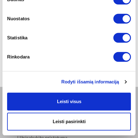
pasirinkimas
PREKĖS PAVADINIMAS
Nuostatos
Rio Gold druskinė ir pipirinė
BENDRAS SVORIS [KG]
Statistika
0,32
Rinkodara
GRYNASIS SVORIS [KG]
0,13
Rodyti išsamią informaciją
Leisti visus
BENDROVĖ
Apie mus
Leisti pasirinkti
Misija
Bioptron.lt