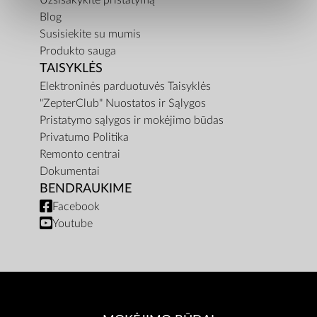
Užsisakykite pristatymą
Blog
Susisiekite su mumis
Produkto sauga
TAISYKLĖS
Elektroninės parduotuvės Taisyklės
"ZepterClub" Nuostatos ir Sąlygos
Pristatymo sąlygos ir mokėjimo būdas
Privatumo Politika
Remonto centrai
Dokumentai
BENDRAUKIME
Facebook
Youtube