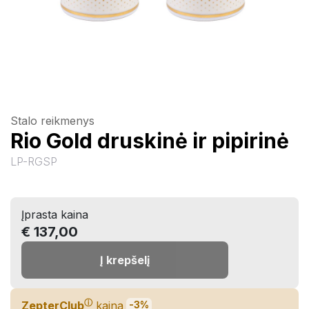
Stalo reikmenys
Rio Gold druskinė ir pipirinė
LP-RGSP
Įprasta kaina
€ 137,00
Į krepšelį
ⓘ
ZepterClub
kaina
-3%