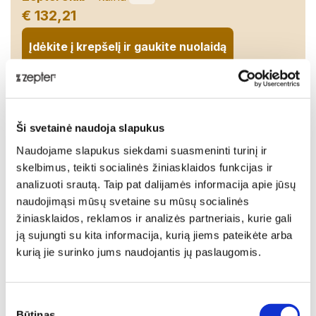
€ 132,21
Įdėkite į krepšelį ir gaukite nuolaidą
Netrukus turėsime sandėlyje!
Pasidalinti:
Ši svetainė naudoja slapukus
Naudojame slapukus siekdami suasmeninti turinį ir
Aprašymas
skelbimus, teikti socialinės žiniasklaidos funkcijas ir
analizuoti srautą. Taip pat dalijamės informacija apie jūsų
-
naudojimąsi mūsų svetaine su mūsų socialinės
Pristatymas
žiniasklaidos, reklamos ir analizės partneriais, kurie gali
ją sujungti su kita informacija, kurią jiems pateikėte arba
Techniniai duomenys
kurią jie surinko jums naudojantis jų paslaugomis.
PREKĖS KODAS
Sutikimo
LP-RGSP
Būtinas