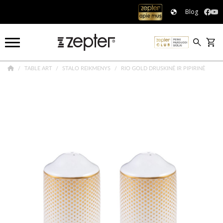
Blog
TABLE ART
STALO REIKMENYS
RIO GOLD DRUSKINĖ IR PIPIRINĖ