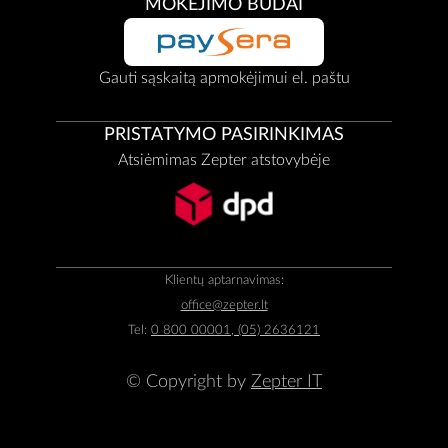
MOKĖJIMO BŪDAI
Gauti sąskaitą apmokėjimui el. paštu
PRISTATYMO PASIRINKIMAS
Atsiėmimas Zepter atstovybėje
Klientų aptarnavimas:
office@zepter.lt
Tel:
0 800 00001, (05) 2636121
© Copyright by
Zepter IT