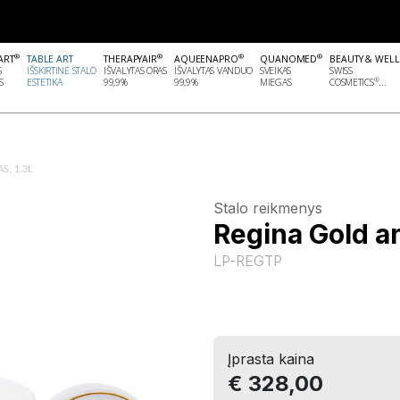
®
®
®
®
ART
TABLE ART
THERAPYAIR
AQUEENAPRO
QUANOMED
BEAUTY & WEL
S
IŠSKIRTINĖ STALO
IŠVALYTAS ORAS
IŠVALYTAS VANDUO
SVEIKAS
SWISS
®
S
ESTETIKA
99,9%
99,9%
MIEGAS
COSMETICS
...
, 1.3L
Stalo reikmenys
Regina Gold ar
LP-REGTP
Įprasta kaina
€ 328,00