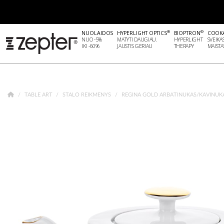
®
®
NUOLAIDOS
HYPERLIGHT OPTICS
BIOPTRON
COOK
NUO -5%
MATYTI DAUGIAU.
HYPERLIGHT
SVEIKA
IKI -60%
JAUSTIS GERIAU
THERAPY
MAISTA
TABLE ART
STALO REIKMENYS
REGINA GOLD ARBATINUKAS/KAVINUKAS