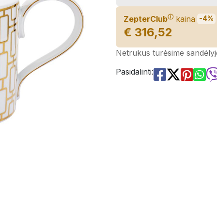
ⓘ
ZepterClub
kaina
-4%
€ 316,52
Netrukus turėsime sandėlyj
Pasidalinti: