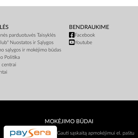
LĖS
BENDRAUKIME
inės parduotuvės Taisyklės
Facebook
lub" Nuostatos ir Sąlygos
Youtube
mo sąlygos ir mokėjimo būdas
o Politika
centrai
tai
MOKĖJIMO BŪDAI
Gauti sąskaitą apmokėjimui el. paštu