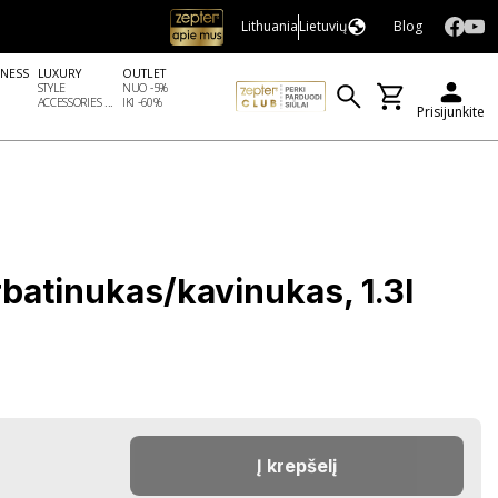
Lithuania
Lietuvių
Blog
LNESS
LUXURY
OUTLET
STYLE
NUO -5%
ACCESSORIES ...
IKI -60%
Prisijunkite
batinukas/kavinukas, 1.3l
Į krepšelį