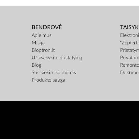
BENDROVĖ
TAISYK
Apie mus
Elektron
Misija
"ZepterC
Bioptron.lt
Pristaty
Užsisakykite pristatymą
Privatum
Blog
Remonto 
Susisiekite su mumis
Dokumen
Produkto sauga